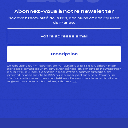
Abonnez-vous à notre newsletter
Recevez l’actualité de la FFS, des clubs et des Équipes
de France.
Inscription
En cliquant sur « inscription », j’autorise la FFS à utiliser mon
adresse email pour m’envoyer périodiquement la newsletter
de la FFS, qui peut contenir des offres commerciales et
promotionnelles de la FFS ou de ses partenaires. Pour plus
d’informations sur les modalités d’exercice de vos droits et
la gestion de vos données, cliquez
ici
CONTACT