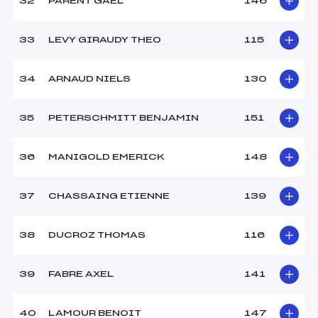
32
PARENT GAEL
146
33
LEVY GIRAUDY THEO
115
34
ARNAUD NIELS
130
35
PETERSCHMITT BENJAMIN
151
36
MANIGOLD EMERICK
148
37
CHASSAING ETIENNE
139
38
DUCROZ THOMAS
116
39
FABRE AXEL
141
40
LAMOUR BENOIT
147