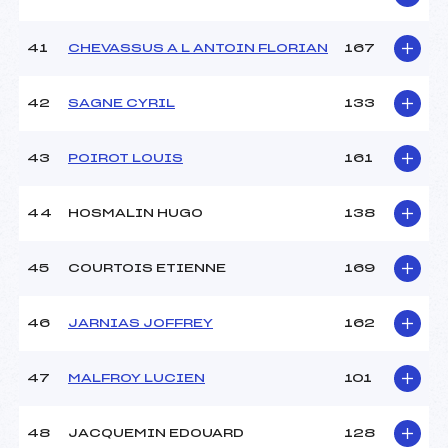
41
CHEVASSUS A L ANTOIN FLORIAN
167
42
SAGNE CYRIL
133
43
POIROT LOUIS
161
44
HOSMALIN HUGO
138
45
COURTOIS ETIENNE
169
46
JARNIAS JOFFREY
162
47
MALFROY LUCIEN
101
48
JACQUEMIN EDOUARD
128