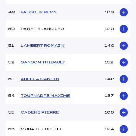
49
FALGOUX REMY
109
50
PAGET BLANC LEO
120
51
LAMBERT ROMAIN
140
52
SANSON THIBAULT
152
53
ABELLA CANTIN
142
54
TOURNADRE MAXIME
137
55
CADENE PIERRE
106
56
MURA THEOPHILE
124