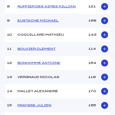
Ouvreurs B :
MONE YOHAN (PE)
8
RUFFIER DES AIMES KILLIAN
121
Ouvreurs C :
–
Ouvreurs D :
–
Ouvreurs E :
–
9
EUSTACHE MICKAEL
168
Météo :
BEAU
Neige :
DURE
10
COQUILLARD MATHIEU
143
MANCHE 2
11
BOUVIER CLEMENT
114
Nombre de portes :
31
Heure de départ :
11 h
12
BONHOMME ANTOINE
154
Traceur :
PARAND PASCAL (PE)
Ouvreurs A :
PARENT EMERIC (PE)
13
VERGNAUD NICOLAS
118
Ouvreurs B :
MONE YOHAN (PE)
Ouvreurs C :
LACAMBRA ALEXANDRE
(PE)
14
MALLET ALEXANDRE
170
Ouvreurs D :
MARTINEZ THEO (PE)
Ouvreurs E :
–
15
FRAYSSE JULIEN
165
Température départ :
1
Température arrivée :
1