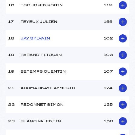
16
TSCHOFEN ROBIN
119
Pénalité appliquée :
154.7400
17
FEYEUX JULIEN
155
Catégorie :
*
18
JAY SYLVAIN
102
19
PARAND TITOUAN
103
19
BETEMPS QUENTIN
107
21
ABUMACKAYE AYMERIC
174
22
REDONNET SIMON
125
23
BLANC VALENTIN
160