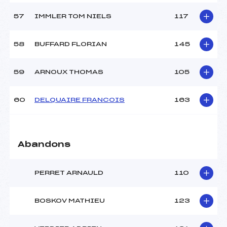
57
IMMLER TOM NIELS
117
58
BUFFARD FLORIAN
145
59
ARNOUX THOMAS
105
60
DELQUAIRE FRANCOIS
163
Abandons
PERRET ARNAULD
110
BOSKOV MATHIEU
123