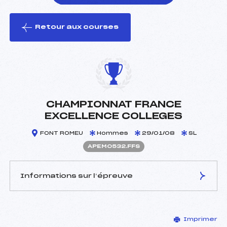
Retour aux courses
foi(s) le ski
CHAMPIONNAT FRANCE
EXCELLENCE COLLEGES
FONT ROMEU
Hommes
29/01/08
SL
APEM0532.FFS
Informations sur l’épreuve
JURY DE COMPÉTITION
Imprimer
Délégué Technique :
BLANCHON SARAH (PE)