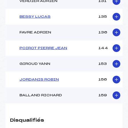
VERDIER ADRIEN
131
BESSY LUCAS
135
FAVRE ADRIEN
136
POIROT PIERRE JEAN
144
GIROUD YANN
153
JORDANIS ROBIN
156
BALLAND RICHARD
159
Disqualifiés