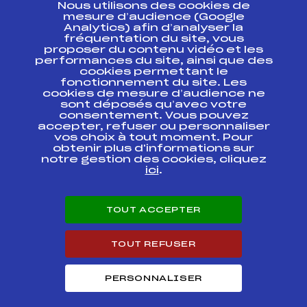
Nous utilisons des cookies de
ESPACE PRESSE
mesure d’audience (Google
Analytics) afin d’analyser la
fréquentation du site, vous
Ressources
proposer du contenu vidéo et les
performances du site, ainsi que des
Pass’Neige
cookies permettant le
Projet sportif fédéral
fonctionnement du site. Les
cookies de mesure d’audience ne
Projet de performance fédéral
sont déposés qu’avec votre
Antidopage
consentement. Vous pouvez
Pôle Développement, Formation, Suivi
accepter, refuser ou personnaliser
Scientifique
vos choix à tout moment. Pour
Listes ministérielles
obtenir plus d'informations sur
notre gestion des cookies, cliquez
Pôle vie de l’athlète
ici
.
Enseignement professionnel
Informatique et chronométrage
Circuits
TOUT ACCEPTER
Carrières
Développement des habiletés mentales
TOUT REFUSER
PERSONNALISER
© 2026 Fédération Française de Ski
Mentions légales
Politique de
confidentialité
Cookies