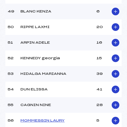
49
BLANC KENZA
6
50
RIPPE LAXMI
20
51
ARPIN ADELE
16
52
KENNEDY georgia
15
53
HIDALGA MARIANNA
39
54
DUN ELISSA
41
55
CAGNIN NINE
28
56
MOMMESSIN LAURY
5