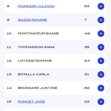
Ouvreurs B :
GAUCHE LAURA (SA)
8
MONNIER JULIANA
53
Ouvreurs C :
DAVID MORANE (SA)
Ouvreurs D :
MUGNIER CLEMENT (SA)
Ouvreurs E :
AMET ARRIPE JOHN (SA)
9
GAIDE ROXANE
7
Météo :
BEAU
Neige :
–
10
MONTMAYEUR SHANE
49
MANCHE 2
11
THOMASSON ANNA
35
Nombre de portes :
–
Heure de départ :
–
12
LOTIGIE ROMANE
24
Traceur :
–
Ouvreurs A :
–
13
BOTALLA CARLA
31
Ouvreurs B :
–
Ouvreurs C :
–
Ouvreurs D :
–
14
BROSSARD JUSTINE
62
Ouvreurs E :
–
Température départ :
–
15
PONCET JADE
22
Température arrivée :
–