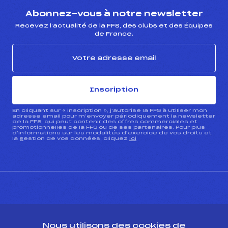
Abonnez-vous à notre newsletter
Recevez l’actualité de la FFS, des clubs et des Équipes
de France.
Inscription
En cliquant sur « inscription », j’autorise la FFS à utiliser mon
adresse email pour m’envoyer périodiquement la newsletter
de la FFS, qui peut contenir des offres commerciales et
promotionnelles de la FFS ou de ses partenaires. Pour plus
d’informations sur les modalités d’exercice de vos droits et
la gestion de vos données, cliquez
ici
CONTACT
Nous utilisons des cookies de