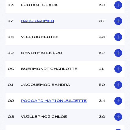
16
LUCIANI CLARA
59
Pénalité appliquée :
255.0000
Catégorie :
Pou
17
HARO CARMEN
37
18
VILLIOD ELOISE
48
19
GENIN MARIE LOU
52
20
SUERMONDT CHARLOTTE
11
21
JACQUEMOD SANDRA
50
22
POCCARD MARION JULIETTE
34
23
VUILLERMOZ CHLOE
30