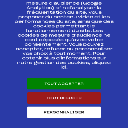
ESPACE PRESSE
mesure d’audience (Google
Analytics) afin d’analyser la
fréquentation du site, vous
Ressources
proposer du contenu vidéo et les
performances du site, ainsi que des
Pass’Neige
cookies permettant le
Projet sportif fédéral
fonctionnement du site. Les
cookies de mesure d’audience ne
Projet de performance fédéral
sont déposés qu’avec votre
Antidopage
consentement. Vous pouvez
Pôle Développement, Formation, Suivi
accepter, refuser ou personnaliser
Scientifique
vos choix à tout moment. Pour
Listes ministérielles
obtenir plus d'informations sur
notre gestion des cookies, cliquez
Pôle vie de l’athlète
ici
.
Enseignement professionnel
Informatique et chronométrage
Circuits
TOUT ACCEPTER
Carrières
Développement des habiletés mentales
TOUT REFUSER
PERSONNALISER
© 2026 Fédération Française de Ski
Mentions légales
Politique de
confidentialité
Cookies