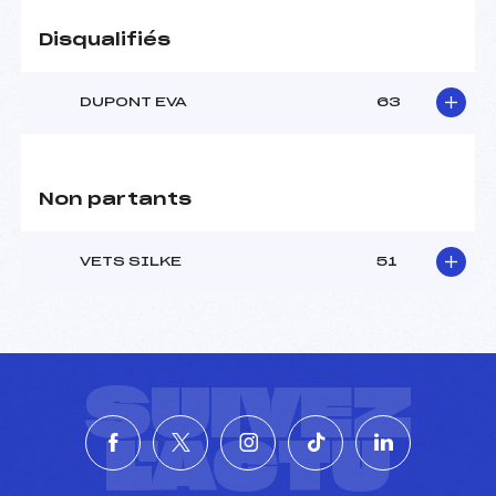
Disqualifiés
DUPONT EVA
63
Non partants
VETS SILKE
51
SUIVEZ
L'ACTU