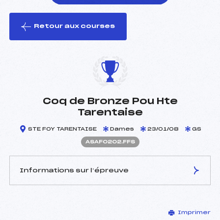
Retour aux courses
foi(s) le ski
Coq de Bronze Pou Hte
Tarentaise
STE FOY TARENTAISE
Dames
23/01/08
GS
ASAF0202.FFS
Informations sur l’épreuve
JURY DE COMPÉTITION
Imprimer
Délégué Technique :
MONNIER PATRICE (SA)