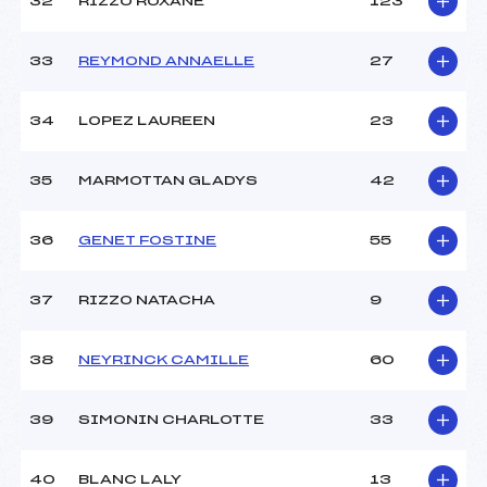
32
RIZZO ROXANE
123
33
REYMOND ANNAELLE
27
34
LOPEZ LAUREEN
23
35
MARMOTTAN GLADYS
42
36
GENET FOSTINE
55
37
RIZZO NATACHA
9
38
NEYRINCK CAMILLE
60
39
SIMONIN CHARLOTTE
33
40
BLANC LALY
13