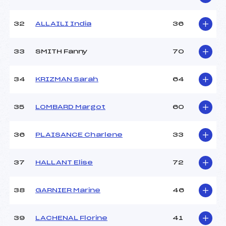
32
ALLAILI India
36
33
SMITH Fanny
70
34
KRIZMAN Sarah
64
35
LOMBARD Margot
60
36
PLAISANCE Charlene
33
37
HALLANT Elise
72
38
GARNIER Marine
46
39
LACHENAL Florine
41