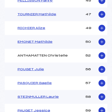
PELLISSON Fanny
45
TOURNIER Mathilde
47
RICHIER Alize
49
EMONET Mathilde
50
ANTHAMATTEN Christelle
52
POUGET Julie
56
PASQUIER Gaelle
57
STEINMULLER Laurie
58
PAUGET Jessica
59