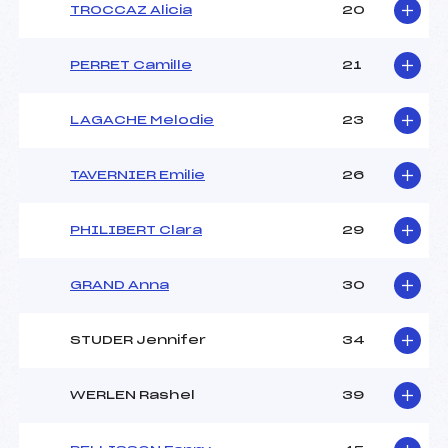
TROCCAZ Alicia
20
PERRET Camille
21
LAGACHE Melodie
23
TAVERNIER Emilie
26
PHILIBERT Clara
29
GRAND Anna
30
STUDER Jennifer
34
WERLEN Rashel
39