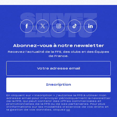
SUIVEZ
L'ACTU
Abonnez-vous à notre newsletter
Recevez l’actualité de la FFS, des clubs et des Équipes
de France.
Inscription
En cliquant sur « inscription », j’autorise la FFS à utiliser mon
adresse email pour m’envoyer périodiquement la newsletter
de la FFS, qui peut contenir des offres commerciales et
promotionnelles de la FFS ou de ses partenaires. Pour plus
d’informations sur les modalités d’exercice de vos droits et
la gestion de vos données, cliquez
ici