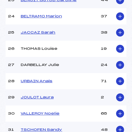
23
BENOIT GUYOD Caroline
44
24
BELTRAMO Marion
37
25
JACCAZ Sarah
38
26
THOMAS Louise
19
27
DARBELLAY Julie
24
28
URBAIN Anais
71
29
JOULOT Laura
2
30
VALLEROY Noelie
65
31
TSCHOFEN Sandy
48