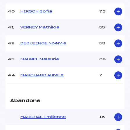
40
HIRSCH Sofia
73
41
VERNEY Mathilde
55
42
DESUZINGE Noemie
53
43
MAUREL Malaurie
69
44
MARCHAND Aurelie
7
Abandons
MARCHAL Emilienne
15