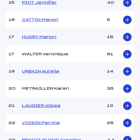
15
PIOT Jennifer
40
Température départ :
-1
Température arrivée :
–
16
CATTIN Manon
5
Pénalité appliquée :
41.5100
17
HUDRY Marion
18
Catégorie :
*
17
WALTER Veronique
61
19
URBAIN Aurelia
14
20
METRAILLER Karen
35
21
LAUGIER Alizee
13
22
VOISIN Perrine
25