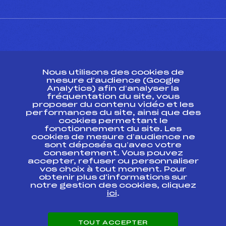
CONTACT
Nous utilisons des cookies de
ESPACE PRESSE
mesure d’audience (Google
Analytics) afin d’analyser la
fréquentation du site, vous
Ressources
proposer du contenu vidéo et les
performances du site, ainsi que des
Pass’Neige
cookies permettant le
Projet sportif fédéral
fonctionnement du site. Les
cookies de mesure d’audience ne
Projet de performance fédéral
sont déposés qu’avec votre
Antidopage
consentement. Vous pouvez
Pôle Développement, Formation, Suivi
accepter, refuser ou personnaliser
Scientifique
vos choix à tout moment. Pour
Listes ministérielles
obtenir plus d'informations sur
notre gestion des cookies, cliquez
Pôle vie de l’athlète
ici
.
Enseignement professionnel
Informatique et chronométrage
Circuits
TOUT ACCEPTER