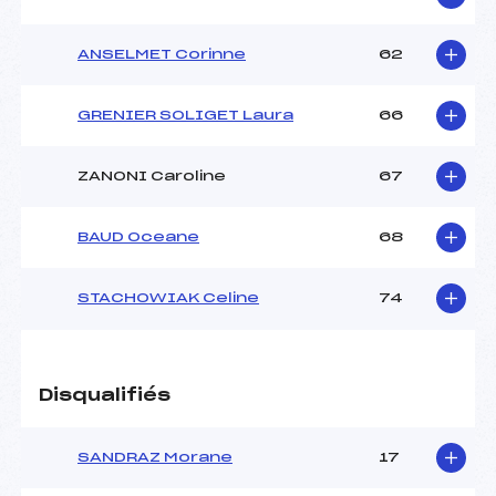
ANSELMET Corinne
62
GRENIER SOLIGET Laura
66
ZANONI Caroline
67
BAUD Oceane
68
STACHOWIAK Celine
74
Disqualifiés
SANDRAZ Morane
17