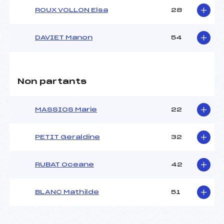
ROUX VOLLON Elsa
28
DAVIET Manon
54
Non partants
MASSIOS Marie
22
PETIT Geraldine
32
RUBAT Oceane
42
BLANC Mathilde
51