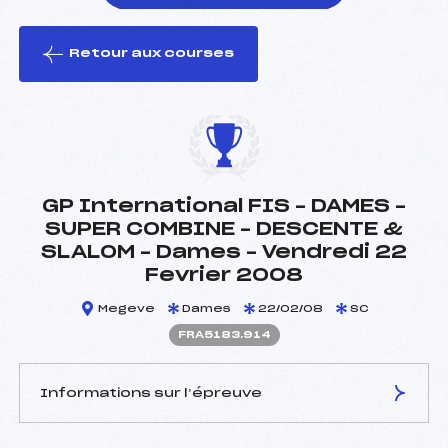
Retour aux courses
foi(s) le ski
GP International FIS – DAMES –
SUPER COMBINE – DESCENTE &
SLALOM – Dames – Vendredi 22
Fevrier 2008
Megeve
Dames
22/02/08
SC
FRA5183.914
Informations sur l’épreuve
JURY DE COMPÉTITION