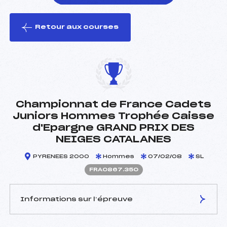
Retour aux courses
foi(s) le ski
Championnat de France Cadets
Juniors Hommes Trophée Caisse
d'Epargne GRAND PRIX DES
NEIGES CATALANES
PYRENEES 2000
Hommes
07/02/08
SL
FRA0867.350
Informations sur l’épreuve
JURY DE COMPÉTITION