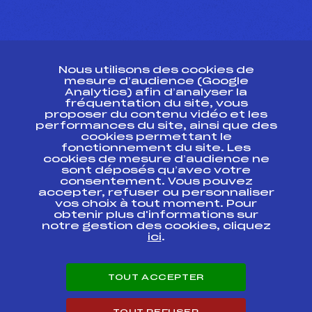
CONTACT
Nous utilisons des cookies de
ESPACE PRESSE
mesure d’audience (Google
Analytics) afin d’analyser la
fréquentation du site, vous
Ressources
proposer du contenu vidéo et les
performances du site, ainsi que des
Pass’Neige
cookies permettant le
Projet sportif fédéral
fonctionnement du site. Les
cookies de mesure d’audience ne
Projet de performance fédéral
sont déposés qu’avec votre
Antidopage
consentement. Vous pouvez
Pôle Développement, Formation, Suivi
accepter, refuser ou personnaliser
Scientifique
vos choix à tout moment. Pour
Listes ministérielles
obtenir plus d'informations sur
notre gestion des cookies, cliquez
Pôle vie de l’athlète
ici
.
Enseignement professionnel
Informatique et chronométrage
Circuits
TOUT ACCEPTER
Carrières
Développement des habiletés mentales