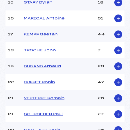
15
STARY Dylan
18
Ouvreurs E :
–
Température départ :
-2
Température arrivée :
-3
16
MARICAL Antoine
61
17
KEMPF Gaetan
44
Pénalité appliquée :
28.7300
Catégorie :
JUN
18
TROCHE John
7
19
DUNAND Arnaud
28
20
BUFFET Robin
47
21
VEPIERRE Romain
26
21
SCHROEDER Paul
27