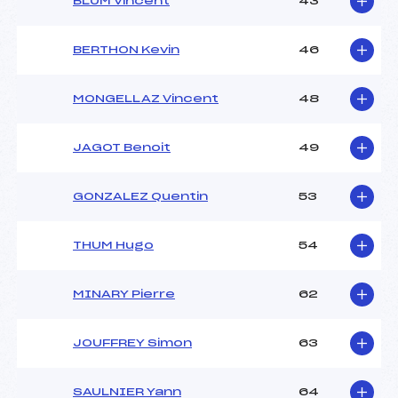
BLUM Vincent
43
BERTHON Kevin
46
MONGELLAZ Vincent
48
JAGOT Benoit
49
GONZALEZ Quentin
53
THUM Hugo
54
MINARY Pierre
62
JOUFFREY Simon
63
SAULNIER Yann
64