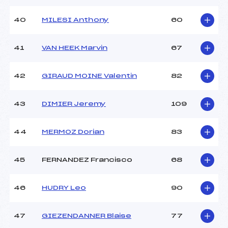
40
MILESI Anthony
60
41
VAN HEEK Marvin
67
42
GIRAUD MOINE Valentin
82
43
DIMIER Jeremy
109
44
MERMOZ Dorian
83
45
FERNANDEZ Francisco
68
46
HUDRY Leo
90
47
GIEZENDANNER Blaise
77