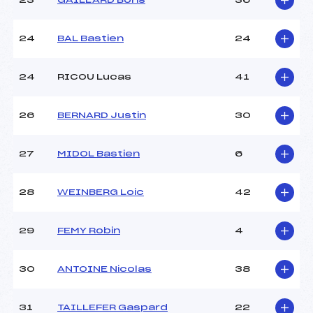
23
GAILLARD Boris
36
24
BAL Bastien
24
24
RICOU Lucas
41
26
BERNARD Justin
30
27
MIDOL Bastien
6
28
WEINBERG Loic
42
29
FEMY Robin
4
30
ANTOINE Nicolas
38
31
TAILLEFER Gaspard
22