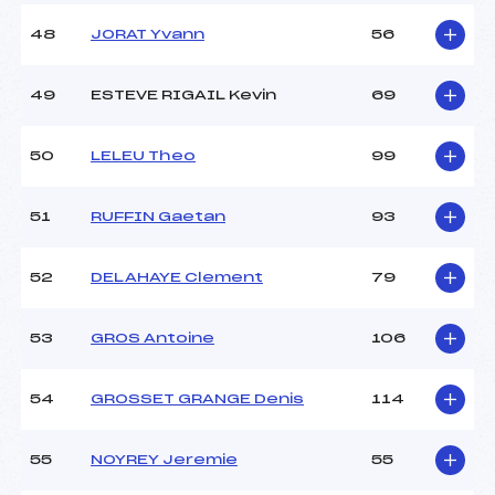
48
JORAT Yvann
56
49
ESTEVE RIGAIL Kevin
69
50
LELEU Theo
99
51
RUFFIN Gaetan
93
52
DELAHAYE Clement
79
53
GROS Antoine
106
54
GROSSET GRANGE Denis
114
55
NOYREY Jeremie
55