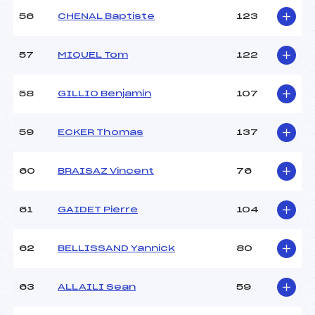
56
CHENAL Baptiste
123
57
MIQUEL Tom
122
58
GILLIO Benjamin
107
59
ECKER Thomas
137
60
BRAISAZ Vincent
76
61
GAIDET Pierre
104
62
BELLISSAND Yannick
80
63
ALLAILI Sean
59