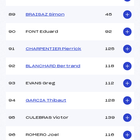
89
BRAISAZ Simon
45
90
FONT Eduard
92
91
CHARPENTIER Pierrick
125
92
BLANCHARD Bertrand
118
93
EVANS Greg
112
94
GARCIA Thibaut
128
95
CULEBRAS Victor
139
96
ROMERO Joel
116