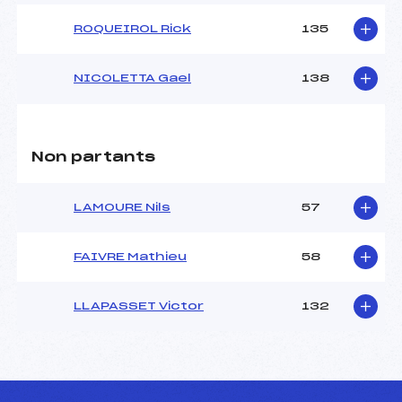
ROQUEIROL Rick
135
NICOLETTA Gael
138
Non partants
LAMOURE Nils
57
FAIVRE Mathieu
58
LLAPASSET Victor
132