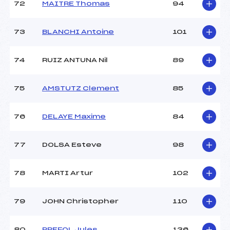
72
MAITRE Thomas
94
73
BLANCHI Antoine
101
74
RUIZ ANTUNA Nil
89
75
AMSTUTZ Clement
85
76
DELAYE Maxime
84
77
DOLSA Esteve
98
78
MARTI Artur
102
79
JOHN Christopher
110
80
PREFOL Jules
136