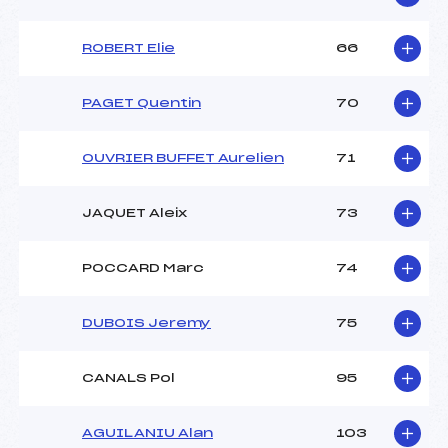
ROBERT Elie
66
PAGET Quentin
70
OUVRIER BUFFET Aurelien
71
JAQUET Aleix
73
POCCARD Marc
74
DUBOIS Jeremy
75
CANALS Pol
95
AGUILANIU Alan
103