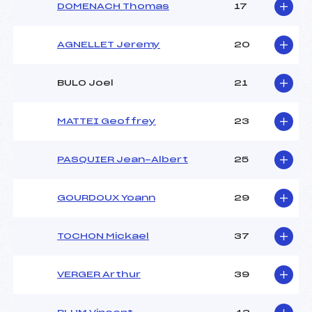
DOMENACH Thomas
17
AGNELLET Jeremy
20
BULO Joel
21
MATTEI Geoffrey
23
PASQUIER Jean-Albert
25
GOURDOUX Yoann
29
TOCHON Mickael
37
VERGER Arthur
39