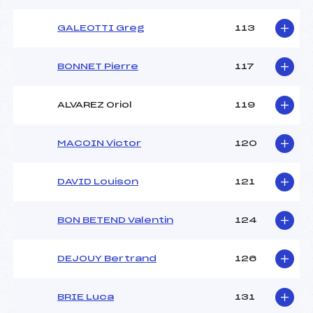
GALEOTTI Greg
113
BONNET Pierre
117
ALVAREZ Oriol
119
MACOIN Victor
120
DAVID Louison
121
BON BETEND Valentin
124
DEJOUY Bertrand
126
BRIE Luca
131