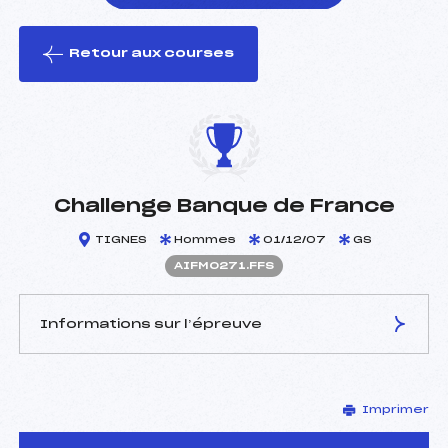
Retour aux courses
foi(s) le ski
Challenge Banque de France
TIGNES
Hommes
01/12/07
GS
AIFM0271.FFS
Informations sur l’épreuve
JURY DE COMPÉTITION
Imprimer
Délégué Technique :
CHALCHAT MARTINE (IF)
Arbitre :
LANDEAU OLIVIER (IF)