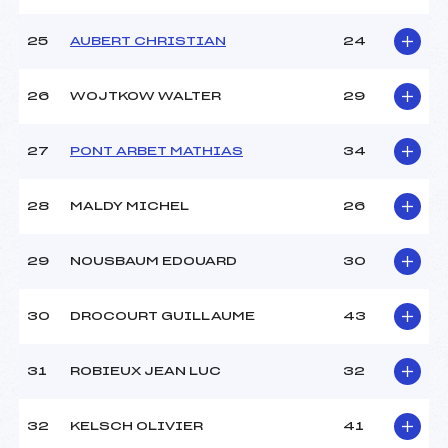
25
AUBERT CHRISTIAN
24
26
WOJTKOW WALTER
29
27
PONT ARBET MATHIAS
34
28
MALDY MICHEL
26
29
NOUSBAUM EDOUARD
30
30
DROCOURT GUILLAUME
43
31
ROBIEUX JEAN LUC
32
32
KELSCH OLIVIER
41