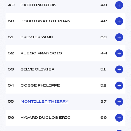
49
BABIN PATRICK
49
50
BOUDIGNAT STEPHANE
42
51
BREVIER YANN
63
52
RUEGG FRANCOIS
44
53
SILVE OLIVIER
51
54
COSSE PHILIPPE
52
55
MONTILLET THIERRY
37
56
HAVARD DUCLOS ERIC
66