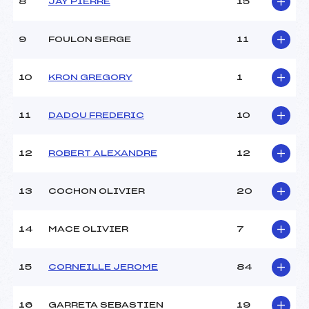
8
JAY PIERRE
15
Ouvreurs D :
–
Ouvreurs E :
–
Météo :
Voilé
9
FOULON SERGE
11
Neige :
Douce
10
KRON GREGORY
1
MANCHE 2
11
DADOU FREDERIC
10
Nombre de portes :
–
Heure de départ :
–
Traceur :
–
12
ROBERT ALEXANDRE
12
Ouvreurs A :
–
Ouvreurs B :
–
13
COCHON OLIVIER
20
Ouvreurs C :
–
Ouvreurs D :
–
Ouvreurs E :
–
14
MACE OLIVIER
7
Température départ :
-4
Température arrivée :
-2
15
CORNEILLE JEROME
84
Pénalité appliquée :
84.5400
16
GARRETA SEBASTIEN
19