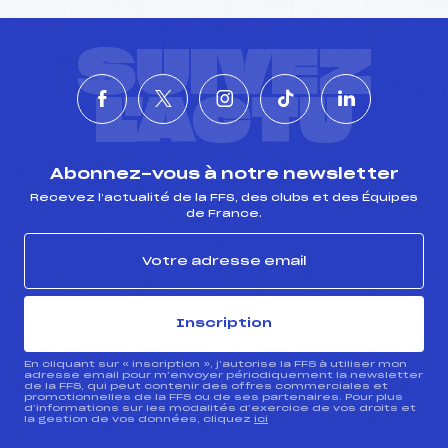
SUIVEZ
L'ACTU
Abonnez-vous à notre newsletter
Recevez l’actualité de la FFS, des clubs et des Équipes
de France.
Inscription
En cliquant sur « inscription », j’autorise la FFS à utiliser mon
adresse email pour m’envoyer périodiquement la newsletter
de la FFS, qui peut contenir des offres commerciales et
promotionnelles de la FFS ou de ses partenaires. Pour plus
d’informations sur les modalités d’exercice de vos droits et
la gestion de vos données, cliquez
ici