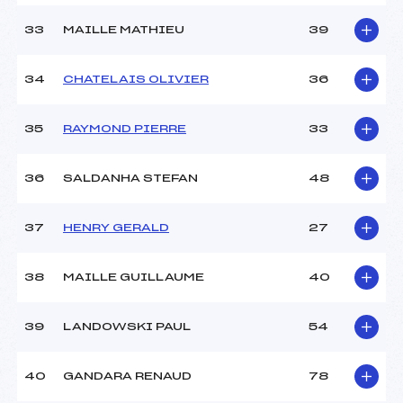
33
MAILLE MATHIEU
39
34
CHATELAIS OLIVIER
36
35
RAYMOND PIERRE
33
36
SALDANHA STEFAN
48
37
HENRY GERALD
27
38
MAILLE GUILLAUME
40
39
LANDOWSKI PAUL
54
40
GANDARA RENAUD
78