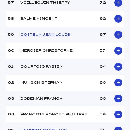
57
VOILLEQUIN THIERRY
72
58
BALME VINCENT
62
59
COITEUX JEAN LOUIS
67
60
MERCIER CHRISTOPHE
57
61
COURTOIS FABIEN
64
62
MUNSCH STEPHAN
80
63
DODEMAN FRANCK
60
64
FRANCOIS PONCET PHILIPPE
59