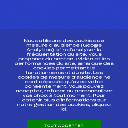
CONTACT
Nous utilisons des cookies de
ESPACE PRESSE
mesure d’audience (Google
Analytics) afin d’analyser la
fréquentation du site, vous
Ressources
proposer du contenu vidéo et les
performances du site, ainsi que des
Pass’Neige
cookies permettant le
Projet sportif fédéral
fonctionnement du site. Les
cookies de mesure d’audience ne
Projet de performance fédéral
sont déposés qu’avec votre
Antidopage
consentement. Vous pouvez
Pôle Développement, Formation, Suivi
accepter, refuser ou personnaliser
Scientifique
vos choix à tout moment. Pour
Listes ministérielles
obtenir plus d'informations sur
notre gestion des cookies, cliquez
Pôle vie de l’athlète
ici
.
Enseignement professionnel
Informatique et chronométrage
Circuits
TOUT ACCEPTER