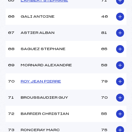
65
LAMBERT STEPHANE
71
66
GALI ANTOINE
46
67
ASTIER ALBAN
81
68
SAGUEZ STEPHANE
65
69
MORNARD ALEXANDRE
58
70
ROY JEAN PIERRE
79
71
BROUSSAUDIER GUY
70
72
BARRIER CHRISTIAN
55
73
RONCERAY MARC
75