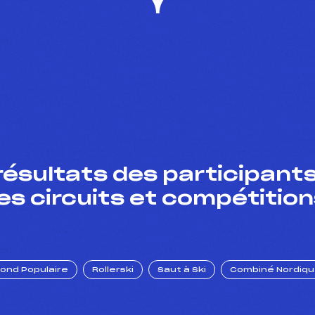
résultats des participants
es circuits et compétition
Fond Populaire
Rollerski
Saut à Ski
Combiné Nordiq