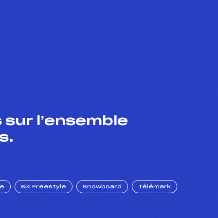
 sur l’ensemble
s.
ue
Ski Freestyle
Snowboard
Télémark