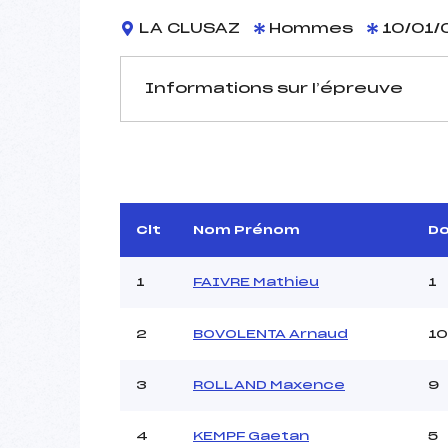
LA CLUSAZ
Hommes
10/01/
Informations sur l’épreuve
JURY DE COMPÉTITION
Délégué Technique :
Arbitre :
GALINI
Assistant :
Clt
Nom Prénom
D
Dir. Epreuve :
AG
1
FAIVRE Mathieu
1
2
BOVOLENTA Arnaud
10
MANCHE 1
Nombre de portes :
3
ROLLAND Maxence
9
Heure de départ :
Traceur :
4
KEMPF Gaetan
5
Ouvreurs A :