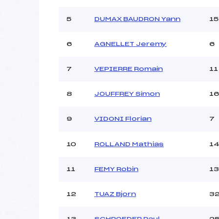
Ouvreurs B :
Ouvreurs C :
ME
5
DUMAX BAUDRON Yann
15
Ouvreurs D :
A
Ouvreurs E :
6
AGNELLET Jeremy
6
Météo :
Neige :
7
VEPIERRE Romain
11
8
JOUFFREY Simon
16
Pénalité appliquée :
Catégorie :
9
VIDONI Florian
7
10
ROLLAND Mathias
1
11
FEMY Robin
13
12
TUAZ Bjorn
3
13
SCHROEDER Paul
2