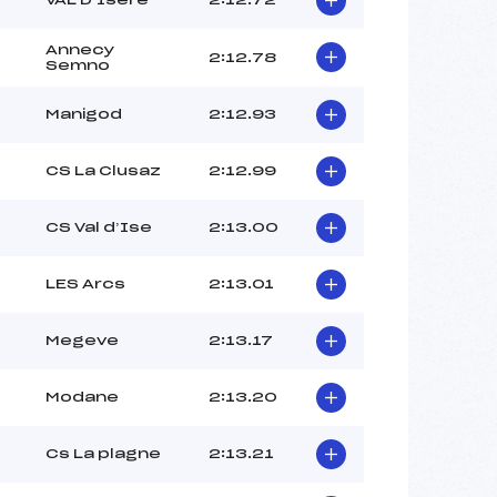
Annecy
2:12.78
Semno
Manigod
2:12.93
CS La Clusaz
2:12.99
CS Val d’Ise
2:13.00
LES Arcs
2:13.01
Megeve
2:13.17
Modane
2:13.20
Cs La plagne
2:13.21