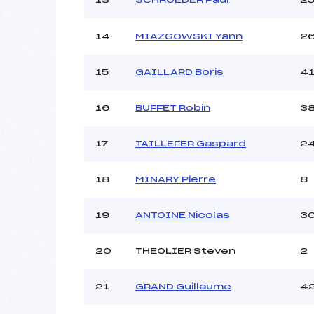
14
MIAZGOWSKI Yann
2
15
GAILLARD Boris
4
16
BUFFET Robin
3
17
TAILLEFER Gaspard
2
18
MINARY Pierre
8
19
ANTOINE Nicolas
3
20
THEOLIER Steven
2
21
GRAND Guillaume
4