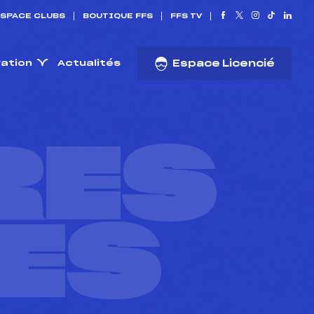
SPACE CLUBS
BOUTIQUE FFS
FFS TV
ration
Actualités
Espace Licencié
RES
ES