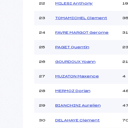
22
MILESI Anthony
19
23
TOMAMICHEL Clement
3
24
FAVRE MARGOT Gerome
31
25
PAGET Quentin
2
26
GOURDOUX Yoann
21
27
MUZATON Maxence
4
28
MERMOZ Dorian
4
29
BIANCHINI Aurelien
4
30
DELAHAYE Clement
7