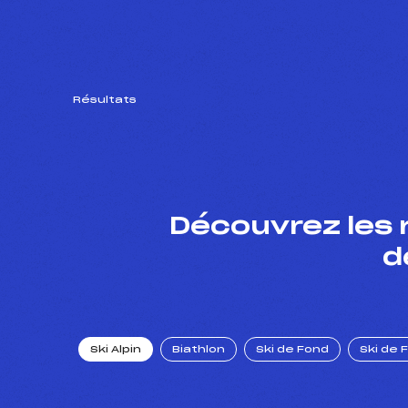
Résultats
Découvrez les 
d
Ski Alpin
Biathlon
Ski de Fond
Ski de 