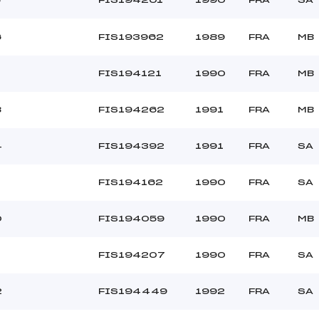
6
FIS193962
1989
FRA
MB
1
FIS194121
1990
FRA
MB
8
FIS194262
1991
FRA
MB
4
FIS194392
1991
FRA
SA
FIS194162
1990
FRA
SA
0
FIS194059
1990
FRA
MB
FIS194207
1990
FRA
SA
2
FIS194449
1992
FRA
SA