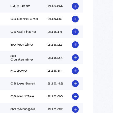
LA Clusaz
2:15.64
CS Serre Che
2:15.83
CS Val Thore
2:16.14
Sc Morzine
2:16.21
SC
2:16.24
Contamine
Megeve
2:16.34
CS Les Saisi
2:16.42
CS Val d’Ise
2:16.60
SC Taninges
2:16.62