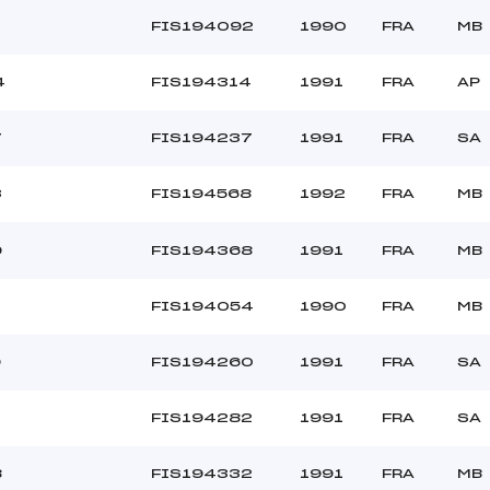
FIS194092
1990
FRA
MB
4
FIS194314
1991
FRA
AP
7
FIS194237
1991
FRA
SA
3
FIS194568
1992
FRA
MB
9
FIS194368
1991
FRA
MB
FIS194054
1990
FRA
MB
9
FIS194260
1991
FRA
SA
FIS194282
1991
FRA
SA
8
FIS194332
1991
FRA
MB