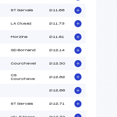
SOL ALIZEE (FRA)
MEROTTO DORIAN (FRA)
ST Gervais
2:11.66
AGNELLET COLIN (FRA)
–
LA Clusaz
2:11.73
 :
-1
 :
-1
Morzine
2:11.91
GD Bornand
2:12.14
Courchevel
2:12.30
CS
2:12.62
Courcheve
2:12.66
ST Gervais
2:12.71
VAL D’Isere
2:12.72