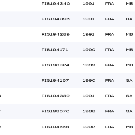
FIS194340
1991
FRA
MB
5
FIS194396
1991
FRA
DA
FIS194289
1991
FRA
MB
3
FIS194171
1990
FRA
MB
FIS193924
1989
FRA
MB
FIS194167
1990
FRA
SA
8
FIS194339
1991
FRA
SA
7
FIS193670
1988
FRA
SA
0
FIS194558
1992
FRA
MB