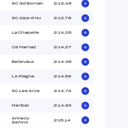
SC Gd Bornan
2:13.48
SC Alpe d’Hu
2:13.78
La Chapelle
2:14.05
CS Marnaz
2:14.27
Bellevaux
2:14.36
LA Plagne
2:14.59
SC Les Arcs
2:14.74
Meribel
2:14.93
Annecy
2:15.14
Semno