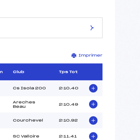
ES DE LA PISTE
Imprimer
L'ETALE
1615
1315
m
Club
Tps Tot
300
5181/122/9
Cs Isola 200
2:10.40
Areches
2:10.49
Beau
–
Courchevel
2:10.92
–
BARRE CYRIL (FRA)
SC Valloire
2:11.41
HALLANT LYDIE (FRA)