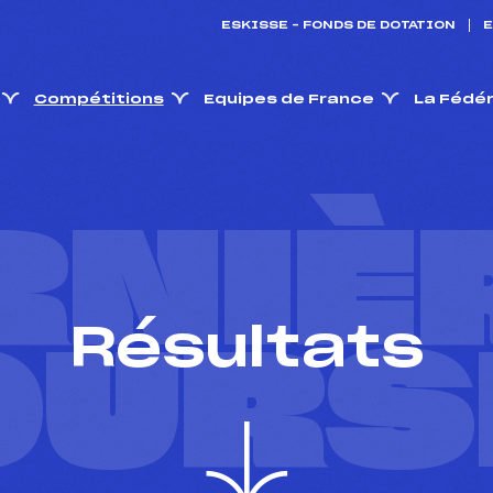
ESKISSE – FONDS DE DOTATION
E
Compétitions
Equipes de France
La Fédé
RNIÈ
Résultats
OURS