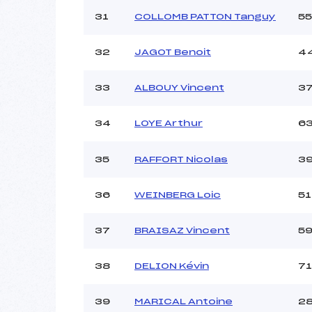
31
COLLOMB PATTON Tanguy
55
32
JAGOT Benoit
4
33
ALBOUY Vincent
3
34
LOYE Arthur
6
35
RAFFORT Nicolas
3
36
WEINBERG Loic
51
37
BRAISAZ Vincent
5
38
DELION Kévin
71
39
MARICAL Antoine
2