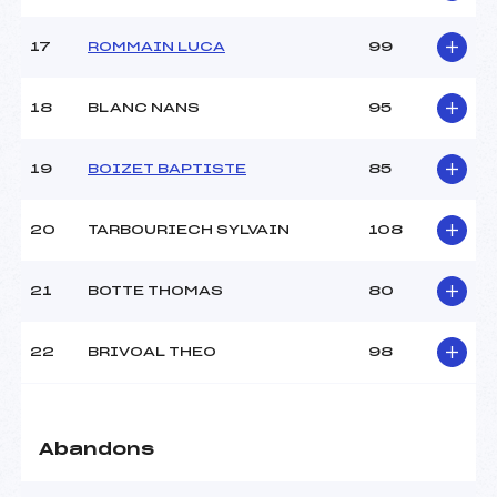
Pénalité appliquée :
–
17
ROMMAIN LUCA
99
Catégorie :
Min
18
BLANC NANS
95
19
BOIZET BAPTISTE
85
20
TARBOURIECH SYLVAIN
108
21
BOTTE THOMAS
80
22
BRIVOAL THEO
98
Abandons