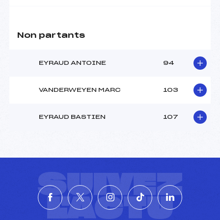
Non partants
EYRAUD ANTOINE
94
VANDERWEYEN MARC
103
EYRAUD BASTIEN
107
SUIVEZ
L'ACTU