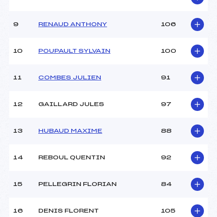
Ouvreurs D :
–
Ouvreurs E :
–
9
RENAUD ANTHONY
106
Météo :
variable
Neige :
artificielle
10
POUPAULT SYLVAIN
100
MANCHE 2
11
COMBES JULIEN
91
Nombre de portes :
40
Heure de départ :
13h15
12
GAILLARD JULES
97
Traceur :
BONDARNAUD THIERRY
(AP)
13
HUBAUD MAXIME
88
Ouvreurs A :
–
Ouvreurs B :
–
Ouvreurs C :
–
14
REBOUL QUENTIN
92
Ouvreurs D :
–
Ouvreurs E :
–
15
PELLEGRIN FLORIAN
84
Température départ :
–
Température arrivée :
–
16
DENIS FLORENT
105