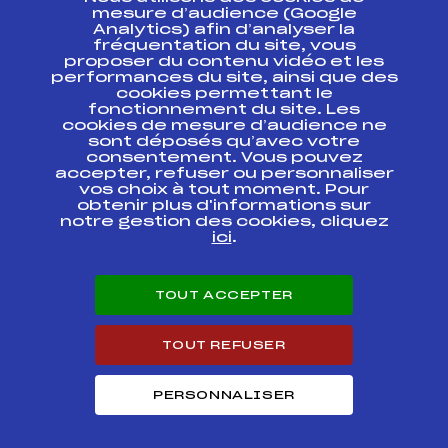
ESPACE PRESSE
mesure d’audience (Google
Analytics) afin d’analyser la
fréquentation du site, vous
Ressources
proposer du contenu vidéo et les
performances du site, ainsi que des
Pass’Neige
cookies permettant le
Projet sportif fédéral
fonctionnement du site. Les
cookies de mesure d’audience ne
Projet de performance fédéral
sont déposés qu’avec votre
Antidopage
consentement. Vous pouvez
Pôle Développement, Formation, Suivi
accepter, refuser ou personnaliser
Scientifique
vos choix à tout moment. Pour
Listes ministérielles
obtenir plus d'informations sur
notre gestion des cookies, cliquez
Pôle vie de l’athlète
ici
.
Enseignement professionnel
Informatique et chronométrage
Circuits
TOUT ACCEPTER
Carrières
Développement des habiletés mentales
TOUT REFUSER
PERSONNALISER
© 2026 Fédération Française de Ski
Mentions légales
Politique de
confidentialité
Cookies