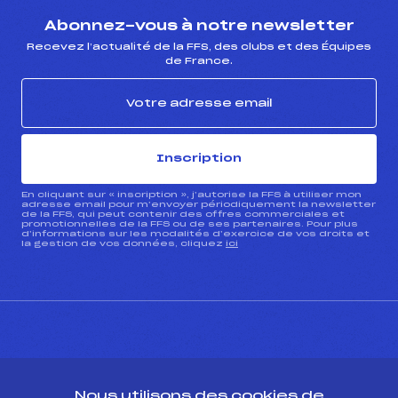
Abonnez-vous à notre newsletter
Recevez l’actualité de la FFS, des clubs et des Équipes
de France.
Inscription
En cliquant sur « inscription », j’autorise la FFS à utiliser mon
adresse email pour m’envoyer périodiquement la newsletter
de la FFS, qui peut contenir des offres commerciales et
promotionnelles de la FFS ou de ses partenaires. Pour plus
d’informations sur les modalités d’exercice de vos droits et
la gestion de vos données, cliquez
ici
CONTACT
Nous utilisons des cookies de