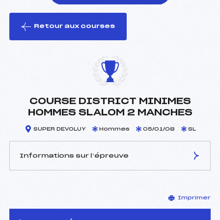
Retour aux courses
foi(s) le ski
COURSE DISTRICT MINIMES
HOMMES SLALOM 2 MANCHES
SUPER DEVOLUY
Hommes
05/01/08
SL
Informations sur l’épreuve
JURY DE COMPÉTITION
Imprimer
Délégué Technique :
–
Arbitre :
–