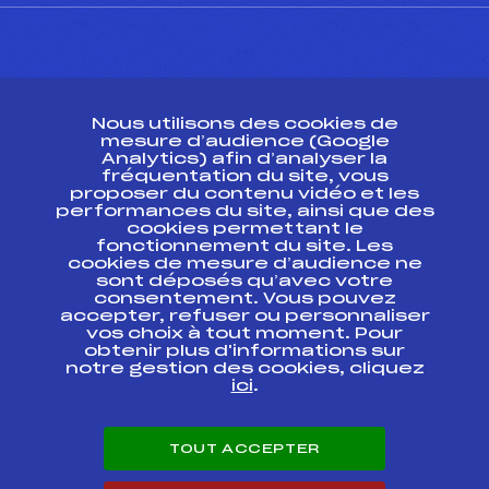
CONTACT
Nous utilisons des cookies de
ESPACE PRESSE
mesure d’audience (Google
Analytics) afin d’analyser la
fréquentation du site, vous
Ressources
proposer du contenu vidéo et les
performances du site, ainsi que des
Pass’Neige
cookies permettant le
Projet sportif fédéral
fonctionnement du site. Les
cookies de mesure d’audience ne
Projet de performance fédéral
sont déposés qu’avec votre
Antidopage
consentement. Vous pouvez
Pôle Développement, Formation, Suivi
accepter, refuser ou personnaliser
Scientifique
vos choix à tout moment. Pour
Listes ministérielles
obtenir plus d'informations sur
notre gestion des cookies, cliquez
Pôle vie de l’athlète
ici
.
Enseignement professionnel
Informatique et chronométrage
Circuits
TOUT ACCEPTER
Carrières