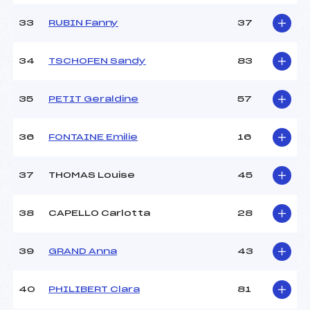
33
RUBIN Fanny
37
34
TSCHOFEN Sandy
83
35
PETIT Geraldine
57
36
FONTAINE Emilie
16
37
THOMAS Louise
45
38
CAPELLO Carlotta
28
39
GRAND Anna
43
40
PHILIBERT Clara
81