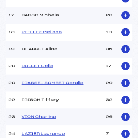
Pénalité appliquée :
24.1000
Catégorie :
*
17
BASSO Michela
23
18
PEILLEX Melissa
19
19
CHARRET Alice
35
20
ROLLET Celia
17
20
FRASSE- SOMBET Coralie
29
22
FRISCH Tiffany
32
23
VION Charline
26
24
LAZIER Laurence
7