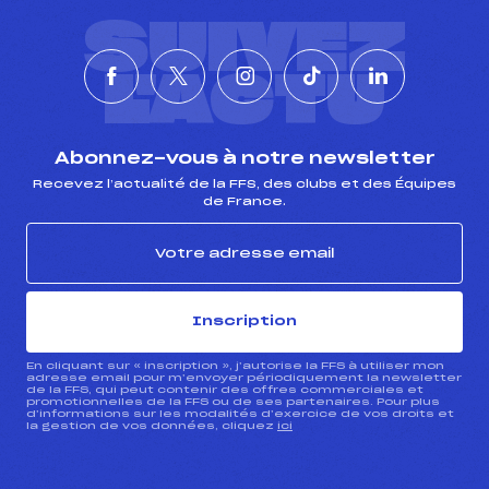
SUIVEZ
L'ACTU
Abonnez-vous à notre newsletter
Recevez l’actualité de la FFS, des clubs et des Équipes
de France.
Inscription
En cliquant sur « inscription », j’autorise la FFS à utiliser mon
adresse email pour m’envoyer périodiquement la newsletter
de la FFS, qui peut contenir des offres commerciales et
promotionnelles de la FFS ou de ses partenaires. Pour plus
d’informations sur les modalités d’exercice de vos droits et
la gestion de vos données, cliquez
ici