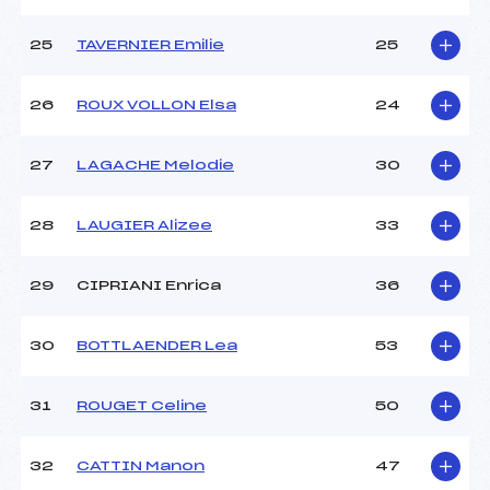
25
TAVERNIER Emilie
25
26
ROUX VOLLON Elsa
24
27
LAGACHE Melodie
30
28
LAUGIER Alizee
33
29
CIPRIANI Enrica
36
30
BOTTLAENDER Lea
53
31
ROUGET Celine
50
32
CATTIN Manon
47