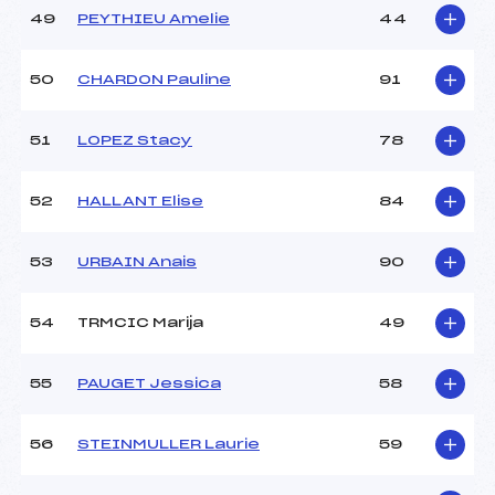
49
PEYTHIEU Amelie
44
50
CHARDON Pauline
91
51
LOPEZ Stacy
78
52
HALLANT Elise
84
53
URBAIN Anais
90
54
TRMCIC Marija
49
55
PAUGET Jessica
58
56
STEINMULLER Laurie
59