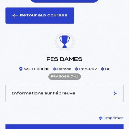
Retour aux courses
foi(s) le ski
FIS DAMES
VAL THORENS
Dames
26/11/07
GS
FRA5089.741
Informations sur l’épreuve
JURY DE COMPÉTITION
Imprimer
Délégué Technique :
MAISON SILVANO (ITA)
Arbitre :
DEFLORIAN PAOLO (ITA)