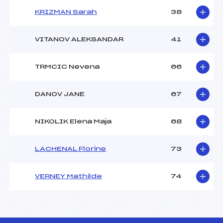
KRIZMAN Sarah
38
VITANOV ALEKSANDAR
41
TRMCIC Nevena
66
DANOV JANE
67
NIKOLIK Elena Maja
68
LACHENAL Florine
73
VERNEY Mathilde
74