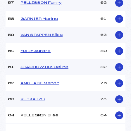
57
PELLISSON Fanny
62
58
GARNIER Marine
61
59
VAN STAPPEN Elisa
63
60
MARY Aurore
80
61
STACHOWIAK Celine
82
62
ANGLADE Manon
76
63
RUTKA Lou
75
64
PELLEGRIN Elise
64