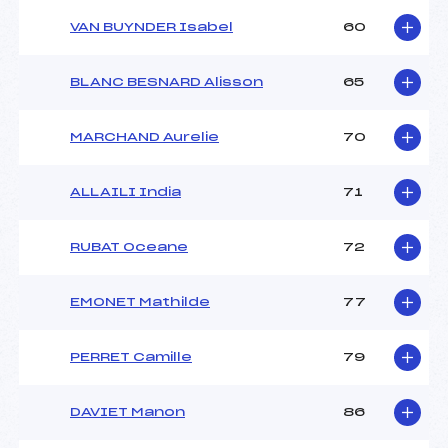
VAN BUYNDER Isabel
60
BLANC BESNARD Alisson
65
MARCHAND Aurelie
70
ALLAILI India
71
RUBAT Oceane
72
EMONET Mathilde
77
PERRET Camille
79
DAVIET Manon
86