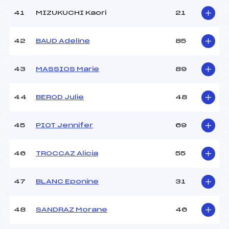
41
MIZUKUCHI Kaori
21
42
BAUD Adeline
85
43
MASSIOS Marie
89
44
BEROD Julie
48
45
PIOT Jennifer
69
46
TROCCAZ Alicia
55
47
BLANC Eponine
31
48
SANDRAZ Morane
46