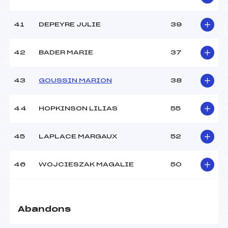
41
DEPEYRE JULIE
39
42
BADER MARIE
37
43
GOUSSIN MARION
38
44
HOPKINSON LILIAS
55
45
LAPLACE MARGAUX
52
46
WOJCIESZAK MAGALIE
50
Abandons