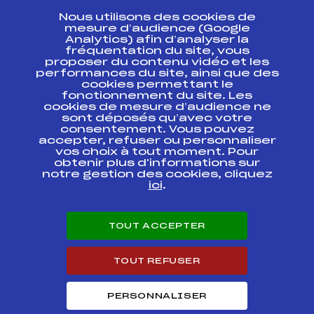
Nous utilisons des cookies de
ESPACE PRESSE
mesure d’audience (Google
Analytics) afin d’analyser la
fréquentation du site, vous
Ressources
proposer du contenu vidéo et les
performances du site, ainsi que des
Pass’Neige
cookies permettant le
Projet sportif fédéral
fonctionnement du site. Les
cookies de mesure d’audience ne
Projet de performance fédéral
sont déposés qu’avec votre
Antidopage
consentement. Vous pouvez
Pôle Développement, Formation, Suivi
accepter, refuser ou personnaliser
Scientifique
vos choix à tout moment. Pour
Listes ministérielles
obtenir plus d'informations sur
notre gestion des cookies, cliquez
Pôle vie de l’athlète
ici
.
Enseignement professionnel
Informatique et chronométrage
Circuits
TOUT ACCEPTER
Carrières
Développement des habiletés mentales
TOUT REFUSER
PERSONNALISER
© 2026 Fédération Française de Ski
Mentions légales
Politique de