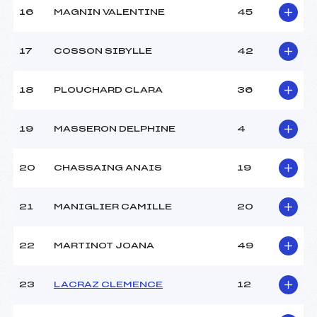
Température arrivée :
–
16
MAGNIN VALENTINE
45
17
COSSON SIBYLLE
42
Pénalité appliquée :
74.9000
Catégorie :
Min->Mas
18
PLOUCHARD CLARA
36
19
MASSERON DELPHINE
4
20
CHASSAING ANAIS
19
21
MANIGLIER CAMILLE
20
22
MARTINOT JOANA
49
23
LACRAZ CLEMENCE
12