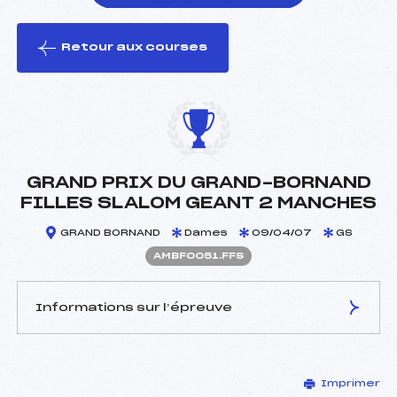
Retour aux courses
foi(s) le ski
GRAND PRIX DU GRAND-BORNAND
FILLES SLALOM GEANT 2 MANCHES
GRAND BORNAND
Dames
09/04/07
GS
AMBF0051.FFS
Informations sur l’épreuve
JURY DE COMPÉTITION
Imprimer
Délégué Technique :
DEBART JEAN LOUIS (MB)