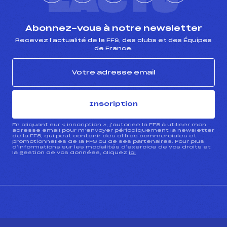
L'ACTU
Abonnez-vous à notre newsletter
Recevez l’actualité de la FFS, des clubs et des Équipes
de France.
Inscription
En cliquant sur « inscription », j’autorise la FFS à utiliser mon
adresse email pour m’envoyer périodiquement la newsletter
de la FFS, qui peut contenir des offres commerciales et
promotionnelles de la FFS ou de ses partenaires. Pour plus
d’informations sur les modalités d’exercice de vos droits et
la gestion de vos données, cliquez
ici
CONTACT