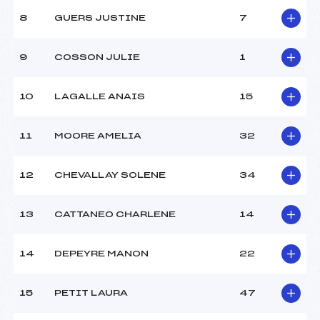
Ouvreurs A :
CLUB ()
8
GUERS JUSTINE
7
Ouvreurs B :
CLUB ()
Ouvreurs C :
CLUB ()
9
COSSON JULIE
1
Ouvreurs D :
CLUB ()
Ouvreurs E :
CLUB ()
Météo :
BEAU
10
LAGALLE ANAIS
15
Neige :
GLACEE
11
MOORE AMELIA
32
MANCHE 2
12
CHEVALLAY SOLENE
34
Nombre de portes :
29
Heure de départ :
11H30
13
CATTANEO CHARLENE
14
Traceur :
TOURNIER LAURENT (MB)
Ouvreurs A :
CLUB ()
Ouvreurs B :
CLUB ()
14
DEPEYRE MANON
22
Ouvreurs C :
CLUB ()
Ouvreurs D :
CLUB ()
15
PETIT LAURA
47
Ouvreurs E :
CLUB ()
Température départ :
–