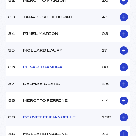
32
MEROTTO MARION
26
33
TARABUSO DEBORAH
41
34
PINEL MARION
23
35
MOLLARD LAURY
17
36
BOVARD SANDRA
33
37
DELMAS CLARA
48
38
MEROTTO PERRINE
44
39
BOUVET EMMANUELLE
188
40
MOLLARD PAULINE
43