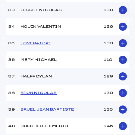
33
FERRET NICOLAS
130
34
HOUIN VALENTIN
126
35
LOVERA UGO
133
36
MERY MICHAEL
110
37
HALFF DYLAN
129
38
BRUN NICOLAS
139
39
BRUEL JEAN BAPTISTE
135
40
DULCHERIE EMERIC
145