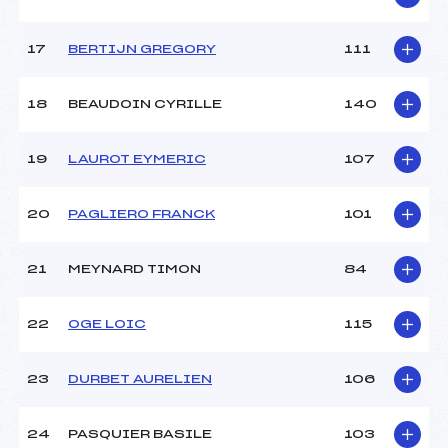
Catégorie :
Min->Mas
17
BERTIJN GREGORY
111
18
BEAUDOIN CYRILLE
140
19
LAUROT EYMERIC
107
20
PAGLIERO FRANCK
101
21
MEYNARD TIMON
84
22
OGE LOIC
115
23
DURBET AURELIEN
106
24
PASQUIER BASILE
103