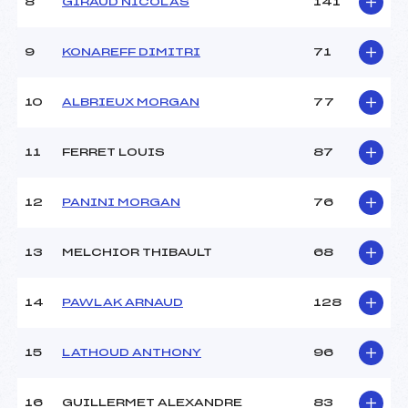
8
GIRAUD NICOLAS
141
Ouvreurs D :
–
Ouvreurs E :
–
Météo :
BEAU
9
KONAREFF DIMITRI
71
Neige :
CULTURE
10
ALBRIEUX MORGAN
77
MANCHE 2
11
FERRET LOUIS
87
Nombre de portes :
48
Heure de départ :
13H00
Traceur :
GIRARD BERTRAND (SA)
12
PANINI MORGAN
76
Ouvreurs A :
CHARLES (SA)
Ouvreurs B :
MAELLE (SA)
13
MELCHIOR THIBAULT
68
Ouvreurs C :
CAMILLE (SA)
Ouvreurs D :
PAUL (SA)
Ouvreurs E :
–
14
PAWLAK ARNAUD
128
Température départ :
2
Température arrivée :
6
15
LATHOUD ANTHONY
96
Pénalité appliquée :
41.9800
16
GUILLERMET ALEXANDRE
83