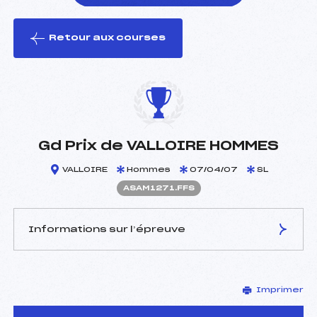
Retour aux courses
foi(s) le ski
Gd Prix de VALLOIRE HOMMES
VALLOIRE
Hommes
07/04/07
SL
ASAM1271.FFS
Informations sur l’épreuve
JURY DE COMPÉTITION
Imprimer
Délégué Technique :
EDMOND GILBERT (SA)
Arbitre :
–