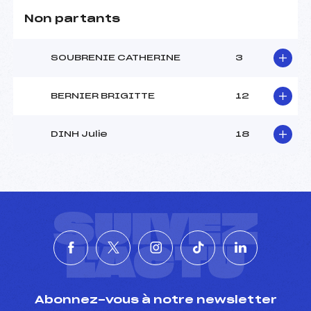
Pénalité appliquée :
113.8800
Non partants
Catégorie :
Cad->Mas
SOUBRENIE CATHERINE
3
BERNIER BRIGITTE
12
DINH Julie
18
SUIVEZ
L'ACTU
Abonnez-vous à notre newsletter