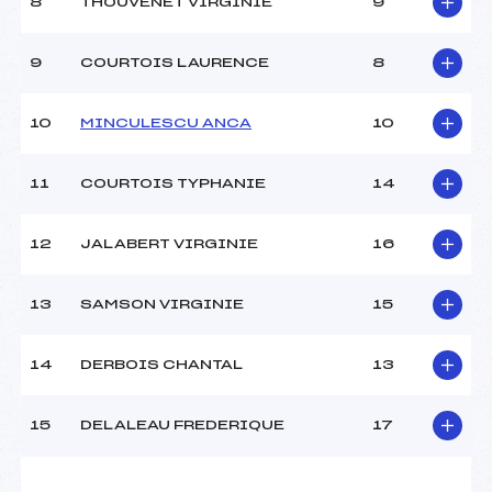
8
THOUVENET VIRGINIE
9
Ouvreurs C :
–
Ouvreurs D :
–
Ouvreurs E :
–
9
COURTOIS LAURENCE
8
Météo :
BEAU
Neige :
DURE
10
MINCULESCU ANCA
10
MANCHE 2
11
COURTOIS TYPHANIE
14
Nombre de portes :
–
Heure de départ :
–
12
JALABERT VIRGINIE
16
Traceur :
–
Ouvreurs A :
–
13
SAMSON VIRGINIE
15
Ouvreurs B :
–
Ouvreurs C :
–
Ouvreurs D :
–
14
DERBOIS CHANTAL
13
Ouvreurs E :
–
Température départ :
-2
15
DELALEAU FREDERIQUE
17
Température arrivée :
–