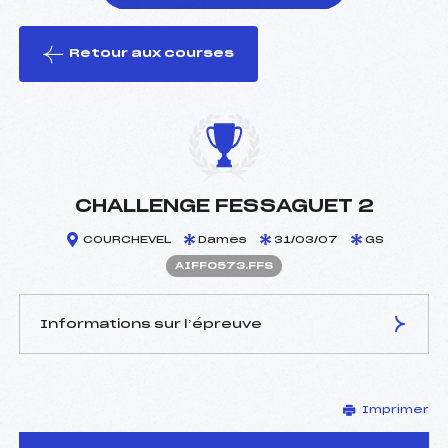
Retour aux courses
foi(s) le ski
CHALLENGE FESSAGUET 2
COURCHEVEL
Dames
31/03/07
GS
AIFF0573.FFS
Informations sur l’épreuve
JURY DE COMPÉTITION
Imprimer
Délégué Technique :
CHARVIN PATRICK (SA)
Arbitre :
LETARD CLAUDE (IF)