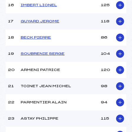
16
IMBERT LIONEL
125
Pénalité appliquée :
95.5400
Catégorie :
MAST
17
GUYARD JEROME
118
18
BECK PIERRE
86
19
SOUBRENIE SERGE
104
20
ARMENI PATRICE
120
21
TOINET JEAN MICHEL
98
22
PARMENTIER ALAIN
94
23
ASTAY PHILIPPE
115