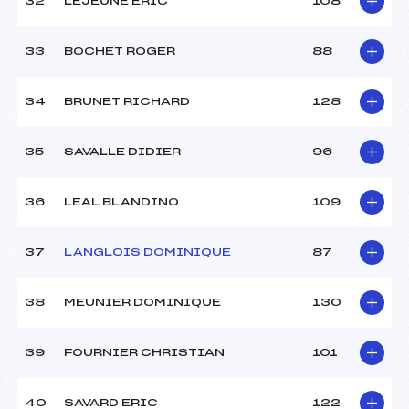
32
LEJEUNE ERIC
108
33
BOCHET ROGER
88
34
BRUNET RICHARD
128
35
SAVALLE DIDIER
96
36
LEAL BLANDINO
109
37
LANGLOIS DOMINIQUE
87
38
MEUNIER DOMINIQUE
130
39
FOURNIER CHRISTIAN
101
40
SAVARD ERIC
122