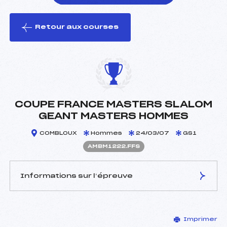
Retour aux courses
foi(s) le ski
COUPE FRANCE MASTERS SLALOM
GEANT MASTERS HOMMES
COMBLOUX
Hommes
24/03/07
GS1
AMBM1222.FFS
Informations sur l’épreuve
JURY DE COMPÉTITION
Imprimer
Délégué Technique :
PICQ DIDIER (DA)