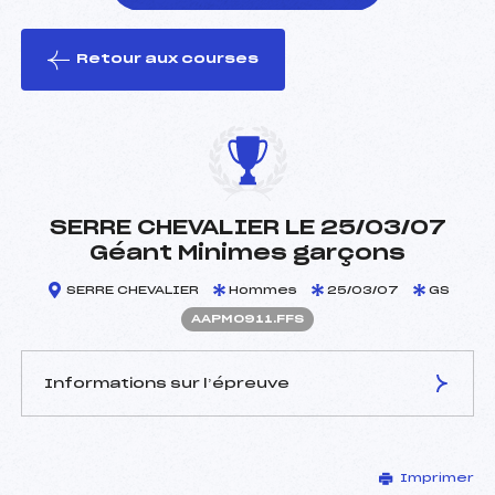
Retour aux courses
foi(s) le ski
SERRE CHEVALIER LE 25/03/07
Géant Minimes garçons
SERRE CHEVALIER
Hommes
25/03/07
GS
AAPM0911.FFS
Informations sur l’épreuve
JURY DE COMPÉTITION
Imprimer
Délégué Technique :
MERLIN MAURICE (AP)