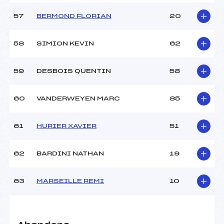
57
BERMOND FLORIAN
20
58
SIMION KEVIN
62
59
DESBOIS QUENTIN
58
60
VANDERWEYEN MARC
85
61
HURIER XAVIER
51
62
BARDINI NATHAN
19
63
MARSEILLE REMI
10