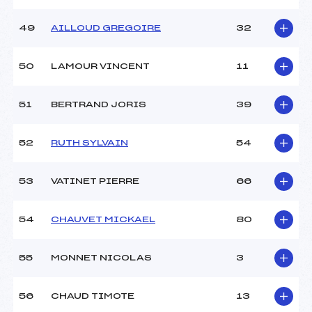
49
AILLOUD GREGOIRE
32
50
LAMOUR VINCENT
11
51
BERTRAND JORIS
39
52
RUTH SYLVAIN
54
53
VATINET PIERRE
66
54
CHAUVET MICKAEL
80
55
MONNET NICOLAS
3
56
CHAUD TIMOTE
13