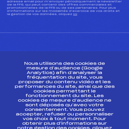
adresse email pour m’envoyer périodiquement la newsletter
de la FFS, qui peut contenir des offres commerciales et
promotionnelles de la FFS ou de ses partenaires. Pour plus
d’informations sur les modalités d’exercice de vos droits et
la gestion de vos données, cliquez
ici
CONTACT
Nous utilisons des cookies de
ESPACE PRESSE
mesure d’audience (Google
Analytics) afin d’analyser la
fréquentation du site, vous
Ressources
proposer du contenu vidéo et les
performances du site, ainsi que des
Pass’Neige
cookies permettant le
Projet sportif fédéral
fonctionnement du site. Les
cookies de mesure d’audience ne
Projet de performance fédéral
sont déposés qu’avec votre
Antidopage
consentement. Vous pouvez
Pôle Développement, Formation, Suivi
accepter, refuser ou personnaliser
Scientifique
vos choix à tout moment. Pour
Listes ministérielles
obtenir plus d'informations sur
notre gestion des cookies, cliquez