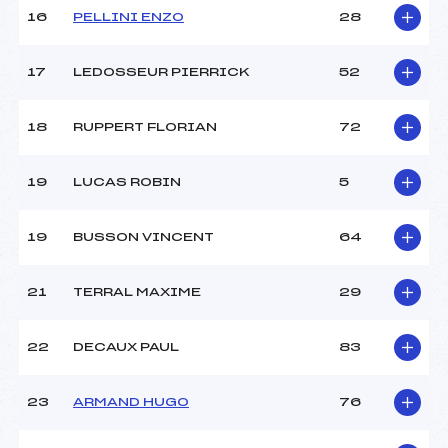
16
PELLINI ENZO
28
Pénalité appliquée :
116.5300
Catégorie :
*
17
LEDOSSEUR PIERRICK
52
18
RUPPERT FLORIAN
72
19
LUCAS ROBIN
5
19
BUSSON VINCENT
64
21
TERRAL MAXIME
29
22
DECAUX PAUL
83
23
ARMAND HUGO
76