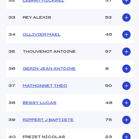
32
LEBRAT MICKAEL
37
33
REY ALEXIS
53
34
OLLIVIER MAEL
45
35
THOUVENOT ANTOINE
57
36
GERIN JEAN ANTOINE
8
37
MATHONNET THEO
50
38
BESSY LUCAS
48
39
RIPPERT J BAPTISTE
75
40
FREZET NICOLAS
23