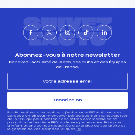
SUIVEZ
L'ACTU
Abonnez-vous à notre newsletter
Recevez l’actualité de la FFS, des clubs et des Équipes
de France.
Inscription
En cliquant sur « inscription », j’autorise la FFS à utiliser mon
adresse email pour m’envoyer périodiquement la newsletter
de la FFS, qui peut contenir des offres commerciales et
promotionnelles de la FFS ou de ses partenaires. Pour plus
d’informations sur les modalités d’exercice de vos droits et
la gestion de vos données, cliquez
ici