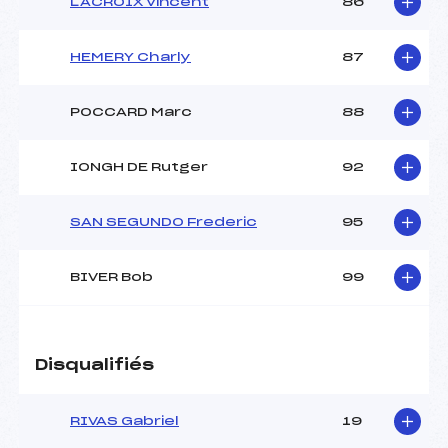
LACROIX Vincent
86
HEMERY Charly
87
POCCARD Marc
88
IONGH DE Rutger
92
SAN SEGUNDO Frederic
95
BIVER Bob
99
Disqualifiés
RIVAS Gabriel
19