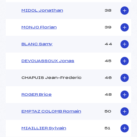
MIDOL Jonathan
38
MONJO Florian
39
BLANC Samy
44
DEVOUASSOUX Jonas
45
CHAPUIS Jean-Frederic
46
ROGER Brice
48
EMPTAZ COLOMB Romain
50
MIAILLIER Sylvain
51