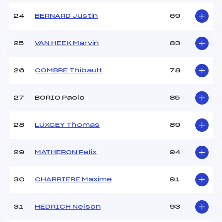
24
BERNARD Justin
69
25
VAN HEEK Marvin
83
26
COMBRE Thibault
78
27
BORIO Paolo
85
28
LUXCEY Thomas
89
29
MATHERON Felix
94
30
CHARRIERE Maxime
91
31
HEDRICH Nelson
93