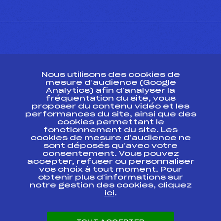
CONTACT
Nous utilisons des cookies de
ESPACE PRESSE
mesure d’audience (Google
Analytics) afin d’analyser la
fréquentation du site, vous
Ressources
proposer du contenu vidéo et les
performances du site, ainsi que des
Pass’Neige
cookies permettant le
Projet sportif fédéral
fonctionnement du site. Les
cookies de mesure d’audience ne
Projet de performance fédéral
sont déposés qu’avec votre
Antidopage
consentement. Vous pouvez
Pôle Développement, Formation, Suivi
accepter, refuser ou personnaliser
Scientifique
vos choix à tout moment. Pour
Listes ministérielles
obtenir plus d'informations sur
notre gestion des cookies, cliquez
Pôle vie de l’athlète
ici
.
Enseignement professionnel
Informatique et chronométrage
Circuits