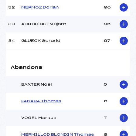
32
MERMOZ Dorian
90
33
ADRIAENSEN Bjorn
96
34
GLUECK Gerarld
97
Abandons
BAXTER Noel
5
FANARA Thomas
6
VOGEL Markus
7
MERMILLOD BLONDIN Thomas
8