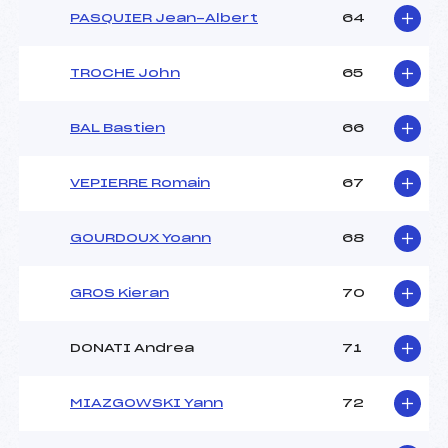
PASQUIER Jean-Albert
64
TROCHE John
65
BAL Bastien
66
VEPIERRE Romain
67
GOURDOUX Yoann
68
GROS Kieran
70
DONATI Andrea
71
MIAZGOWSKI Yann
72