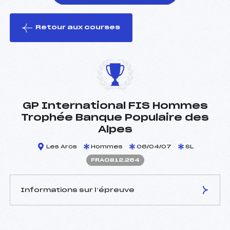
Retour aux courses
foi(s) le ski
GP International FIS Hommes
Trophée Banque Populaire des
Alpes
Les Arcs
Hommes
06/04/07
SL
FRA0812.264
Informations sur l’épreuve
JURY DE COMPÉTITION