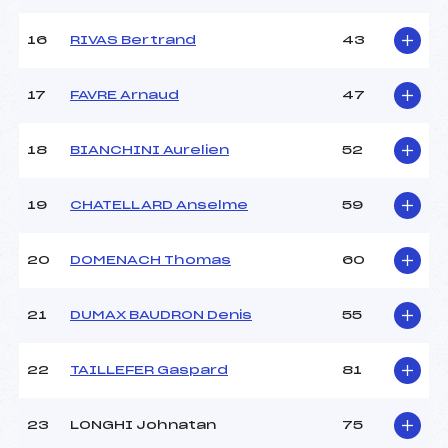
Ouvreurs E :
–
Température départ :
-5
16
RIVAS Bertrand
43
Température arrivée :
-3
17
FAVRE Arnaud
47
Pénalité appliquée :
9.0000
Catégorie :
*
18
BIANCHINI Aurelien
52
19
CHATELLARD Anselme
59
20
DOMENACH Thomas
60
21
DUMAX BAUDRON Denis
55
22
TAILLEFER Gaspard
81
23
LONGHI Johnatan
75