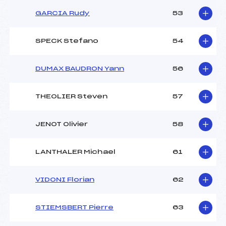
GARCIA Rudy
53
SPECK Stefano
54
DUMAX BAUDRON Yann
56
THEOLIER Steven
57
JENOT Olivier
58
LANTHALER Michael
61
VIDONI Florian
62
STIEMSBERT Pierre
63