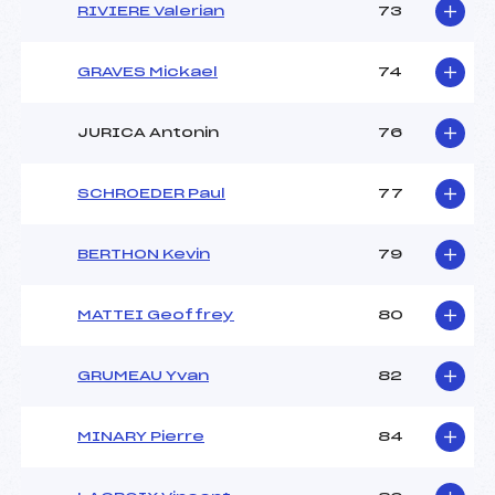
RIVIERE Valerian
73
GRAVES Mickael
74
JURICA Antonin
76
SCHROEDER Paul
77
BERTHON Kevin
79
MATTEI Geoffrey
80
GRUMEAU Yvan
82
MINARY Pierre
84