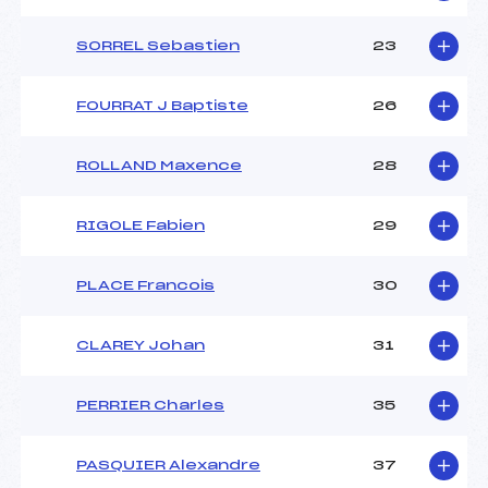
SORREL Sebastien
23
FOURRAT J Baptiste
26
ROLLAND Maxence
28
RIGOLE Fabien
29
PLACE Francois
30
CLAREY Johan
31
PERRIER Charles
35
PASQUIER Alexandre
37