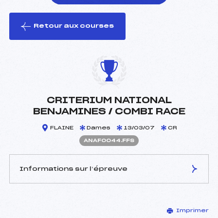
Retour aux courses
foi(s) le ski
CRITERIUM NATIONAL
BENJAMINES / COMBI RACE
FLAINE
Dames
13/03/07
CR
ANAF0044.FFS
Informations sur l’épreuve
JURY DE COMPÉTITION
Imprimer
Délégué Technique :
BLANC PATRICK (SA)