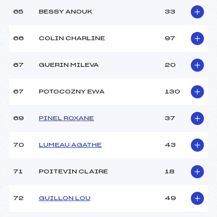
65
BESSY ANOUK
33
66
COLIN CHARLINE
97
67
GUERIN MILEVA
20
67
POTOCOZNY EWA
130
69
PINEL ROXANE
37
70
LUMEAU AGATHE
43
71
POITEVIN CLAIRE
18
72
GUILLON LOU
49