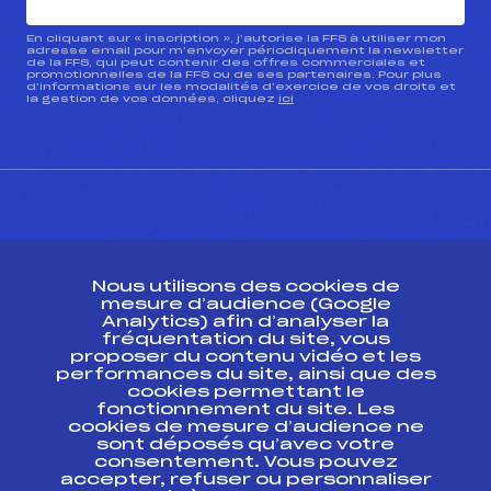
En cliquant sur « inscription », j’autorise la FFS à utiliser mon
adresse email pour m’envoyer périodiquement la newsletter
de la FFS, qui peut contenir des offres commerciales et
promotionnelles de la FFS ou de ses partenaires. Pour plus
d’informations sur les modalités d’exercice de vos droits et
la gestion de vos données, cliquez
ici
CONTACT
Nous utilisons des cookies de
ESPACE PRESSE
mesure d’audience (Google
Analytics) afin d’analyser la
fréquentation du site, vous
Ressources
proposer du contenu vidéo et les
performances du site, ainsi que des
Pass’Neige
cookies permettant le
Projet sportif fédéral
fonctionnement du site. Les
cookies de mesure d’audience ne
Projet de performance fédéral
sont déposés qu’avec votre
Antidopage
consentement. Vous pouvez
Pôle Développement, Formation, Suivi
accepter, refuser ou personnaliser
Scientifique