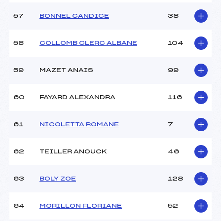
57
BONNEL CANDICE
38
58
COLLOMB CLERC ALBANE
104
59
MAZET ANAIS
99
60
FAYARD ALEXANDRA
116
61
NICOLETTA ROMANE
7
62
TEILLER ANOUCK
46
63
BOLY ZOE
128
64
MORILLON FLORIANE
52