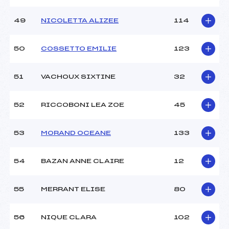
49
NICOLETTA ALIZEE
114
50
COSSETTO EMILIE
123
51
VACHOUX SIXTINE
32
52
RICCOBONI LEA ZOE
45
53
MORAND OCEANE
133
54
BAZAN ANNE CLAIRE
12
55
MERRANT ELISE
80
56
NIQUE CLARA
102