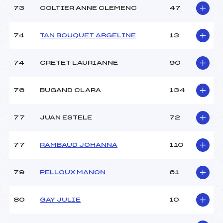
73
COLTIER ANNE CLEMENC
47
74
TAN BOUQUET ARGELINE
13
74
CRETET LAURIANNE
90
76
BUGAND CLARA
134
77
JUAN ESTELE
72
77
RAMBAUD JOHANNA
110
79
PELLOUX MANON
61
80
GAY JULIE
10