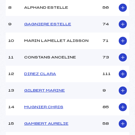
Ouvreurs A :
SKI CLUB LES CARROZ ()
Ouvreurs B :
–
8
ALPHAND ESTELLE
56
Ouvreurs C :
–
Ouvreurs D :
–
9
GAGNIERE ESTELLE
74
Ouvreurs E :
–
Météo :
BEAU
10
MARIN LAMELLET ALISSON
71
Neige :
DOUCE
11
CONSTANS ANCELINE
73
MANCHE 2
Nombre de portes :
–
12
DIREZ CLARA
111
Heure de départ :
–
Traceur :
–
13
GILBERT MARINE
9
Ouvreurs A :
–
Ouvreurs B :
–
Ouvreurs C :
–
14
MUGNIER CHRIS
85
Ouvreurs D :
–
Ouvreurs E :
–
15
GAMBERT AURELIE
58
Température départ :
-2
Température arrivée :
-1