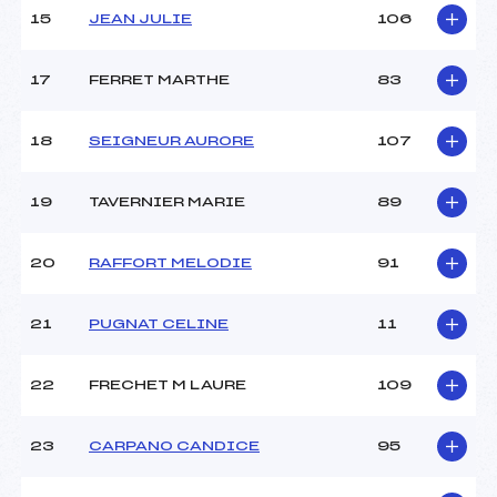
15
JEAN JULIE
106
Pénalité appliquée :
174.1600
17
FERRET MARTHE
83
Catégorie :
*
18
SEIGNEUR AURORE
107
19
TAVERNIER MARIE
89
20
RAFFORT MELODIE
91
21
PUGNAT CELINE
11
22
FRECHET M LAURE
109
23
CARPANO CANDICE
95