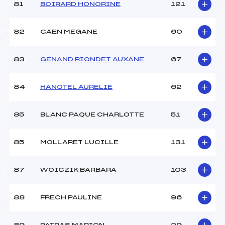
81
BOIRARD HONORINE
121
82
CAEN MEGANE
60
83
GENAND RIONDET AUXANE
67
84
HANOTEL AURELIE
62
85
BLANC PAQUE CHARLOTTE
51
85
MOLLARET LUCILLE
131
87
WOICZIK BARBARA
103
88
FRECH PAULINE
96