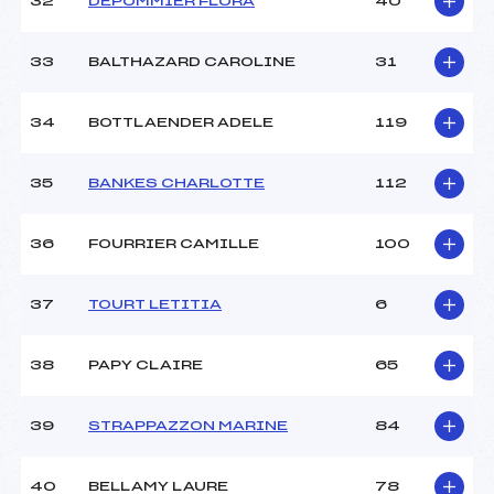
32
DEPOMMIER FLORA
40
33
BALTHAZARD CAROLINE
31
34
BOTTLAENDER ADELE
119
35
BANKES CHARLOTTE
112
36
FOURRIER CAMILLE
100
37
TOURT LETITIA
6
38
PAPY CLAIRE
65
39
STRAPPAZZON MARINE
84
40
BELLAMY LAURE
78