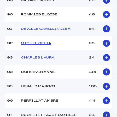
89
PATRAS MARION
29
90
POMMIES ELOISE
48
91
DEVILLE CAVELLIN LISA
64
92
MICHEL CELIA
36
93
CHARLES LAURA
24
93
CORNEVIN ANNE
115
95
HERAUD MARGOT
105
96
PERRILLAT AMBRE
44
97
DUCRETET PAJOT CAMILLE
34