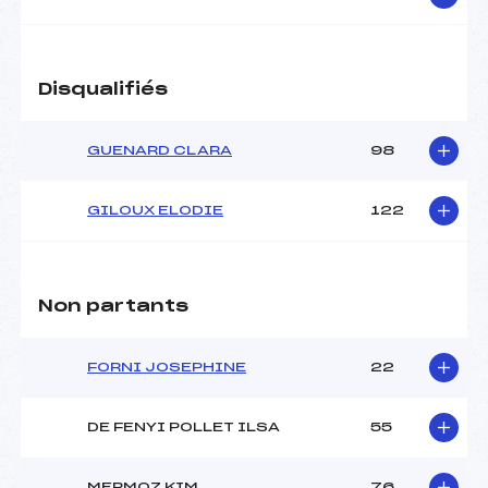
Disqualifiés
GUENARD CLARA
98
GILOUX ELODIE
122
Non partants
FORNI JOSEPHINE
22
DE FENYI POLLET ILSA
55
MERMOZ KIM
76