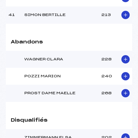
41
SIMON BERTILLE
213
Abandons
WAGNER CLARA
228
POZZI MARION
240
PROST DAME MAELLE
268
Disqualifiés
ZIMMERMANN ELSA
202