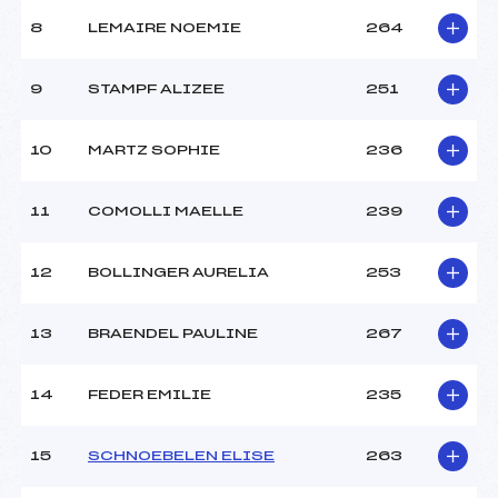
Ouvreurs A :
STUMPF THIBAUT (MV)
Ouvreurs B :
TRIMAILLE BENJAMIN
8
LEMAIRE NOEMIE
264
(MV)
Ouvreurs C :
–
9
STAMPF ALIZEE
251
Ouvreurs D :
–
Ouvreurs E :
–
Météo :
Tempête
10
MARTZ SOPHIE
236
Neige :
Humide
11
COMOLLI MAELLE
239
MANCHE 2
12
BOLLINGER AURELIA
253
Nombre de portes :
20
Heure de départ :
12H15
13
BRAENDEL PAULINE
267
Traceur :
MEYER SEBASTIEN (MV)
Ouvreurs A :
STUMPF THIBAUT (MV)
Ouvreurs B :
TRIMAILLE BENJAMIN
14
FEDER EMILIE
235
(MV)
Ouvreurs C :
–
Ouvreurs D :
–
15
SCHNOEBELEN ELISE
263
Ouvreurs E :
–