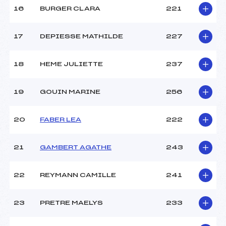
Température départ :
2
16
BURGER CLARA
221
Température arrivée :
2
17
DEPIESSE MATHILDE
227
Pénalité appliquée :
200.8700
Catégorie :
Mic->Ben
18
HEME JULIETTE
237
19
GOUIN MARINE
256
20
FABER LEA
222
21
GAMBERT AGATHE
243
22
REYMANN CAMILLE
241
23
PRETRE MAELYS
233