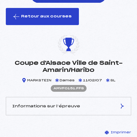
Retour aux courses
foi(s) le ski
Coupe d'Alsace Ville de Saint-
Amarin/Haribo
MARKSTEIN
Dames
11/02/07
SL
AMVF0151.FFS
Informations sur l’épreuve
JURY DE COMPÉTITION
Imprimer
Délégué Technique :
KOHLER JEAN PIERRE