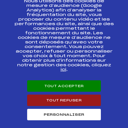
Nous utilisons des cookies de
ESPACE PRESSE
mesure d’audience (Google
Analytics) afin d’analyser la
fréquentation du site, vous
Ressources
proposer du contenu vidéo et les
performances du site, ainsi que des
Pass’Neige
cookies permettant le
Projet sportif fédéral
fonctionnement du site. Les
cookies de mesure d’audience ne
Projet de performance fédéral
sont déposés qu’avec votre
Antidopage
consentement. Vous pouvez
Pôle Développement, Formation, Suivi
accepter, refuser ou personnaliser
Scientifique
vos choix à tout moment. Pour
Listes ministérielles
obtenir plus d'informations sur
notre gestion des cookies, cliquez
Pôle vie de l’athlète
ici
.
Enseignement professionnel
Informatique et chronométrage
Circuits
TOUT ACCEPTER
Carrières
Développement des habiletés mentales
TOUT REFUSER
PERSONNALISER
© 2026 Fédération Française de Ski
Mentions légales
Politique de
confidentialité
Cookies