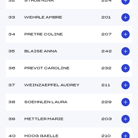
32
STRUB NINA
224
33
WEHRLE AMBRE
201
34
PRETRE COLINE
207
35
BLAISE ANNA
242
36
PREVOT CAROLINE
232
37
WEINZAEPFEL AUDREY
211
38
SOEHNLEN LAURA
229
39
METTLER MARIE
203
40
HOOG GAELLE
210