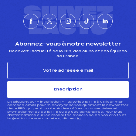
SUIVEZ
L'ACTU
Abonnez-vous à notre newsletter
Recevez l’actualité de la FFS, des clubs et des Équipes
de France.
Inscription
En cliquant sur « inscription », j’autorise la FFS à utiliser mon
adresse email pour m’envoyer périodiquement la newsletter
de la FFS, qui peut contenir des offres commerciales et
promotionnelles de la FFS ou de ses partenaires. Pour plus
d’informations sur les modalités d’exercice de vos droits et
la gestion de vos données, cliquez
ici