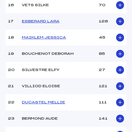
16
VETS SILKE
70
Pénalité appliquée :
255.0000
17
ESBERARD LARA
128
Catégorie :
Pou
18
MAIKLEM JESSICA
45
19
BOUCHENOT DEBORAH
85
20
SILVESTRE ELFY
27
21
VILLIOD ELOISE
121
22
DUCASTEL MELLIE
111
23
BERMOND AUDE
141