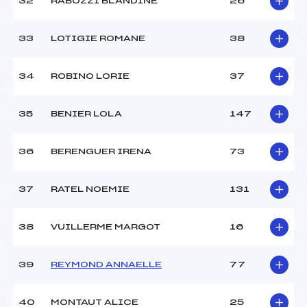
32
RABOZZI BLANDINE
26
33
LOTIGIE ROMANE
38
34
ROBINO LORIE
37
35
BENIER LOLA
147
36
BERENGUER IRENA
73
37
RATEL NOEMIE
131
38
VUILLERME MARGOT
16
39
REYMOND ANNAELLE
77
40
MONTAUT ALICE
25