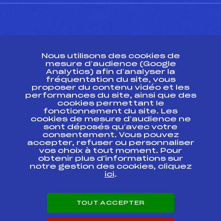
CONTACT
Nous utilisons des cookies de
ESPACE PRESSE
mesure d’audience (Google
Analytics) afin d’analyser la
fréquentation du site, vous
Ressources
proposer du contenu vidéo et les
performances du site, ainsi que des
Pass’Neige
cookies permettant le
Projet sportif fédéral
fonctionnement du site. Les
cookies de mesure d’audience ne
Projet de performance fédéral
sont déposés qu’avec votre
Antidopage
consentement. Vous pouvez
Pôle Développement, Formation, Suivi
accepter, refuser ou personnaliser
Scientifique
vos choix à tout moment. Pour
Listes ministérielles
obtenir plus d'informations sur
notre gestion des cookies, cliquez
Pôle vie de l’athlète
ici
.
Enseignement professionnel
Informatique et chronométrage
Circuits
TOUT ACCEPTER
Carrières