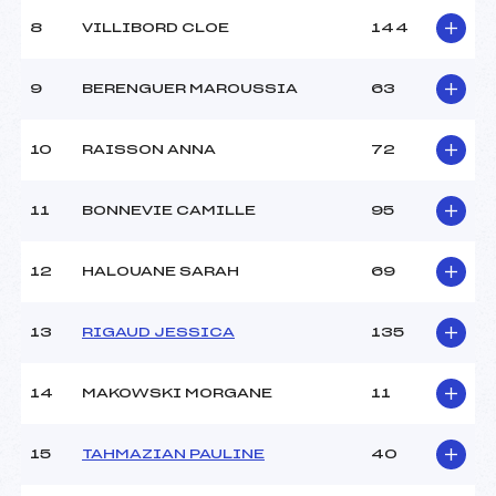
(SA)
Ouvreurs B :
OLIVIERI CAMILLE (SA)
8
VILLIBORD CLOE
144
Ouvreurs C :
MARTINAL MATEO (SA)
Ouvreurs D :
–
9
BERENGUER MAROUSSIA
63
Ouvreurs E :
–
Météo :
NEIGE
10
RAISSON ANNA
72
Neige :
–
11
BONNEVIE CAMILLE
95
MANCHE 2
Nombre de portes :
–
12
HALOUANE SARAH
69
Heure de départ :
–
Traceur :
–
13
RIGAUD JESSICA
135
Ouvreurs A :
–
Ouvreurs B :
–
Ouvreurs C :
–
14
MAKOWSKI MORGANE
11
Ouvreurs D :
–
Ouvreurs E :
–
15
TAHMAZIAN PAULINE
40
Température départ :
-4
Température arrivée :
-1