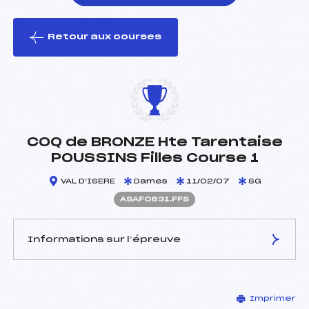
Retour aux courses
foi(s) le ski
COQ de BRONZE Hte Tarentaise
POUSSINS Filles Course 1
VAL D'ISERE
Dames
11/02/07
SG
ASAF0631.FFS
Informations sur l’épreuve
JURY DE COMPÉTITION
Imprimer
Délégué Technique :
REBERT OLIVIER (SA)