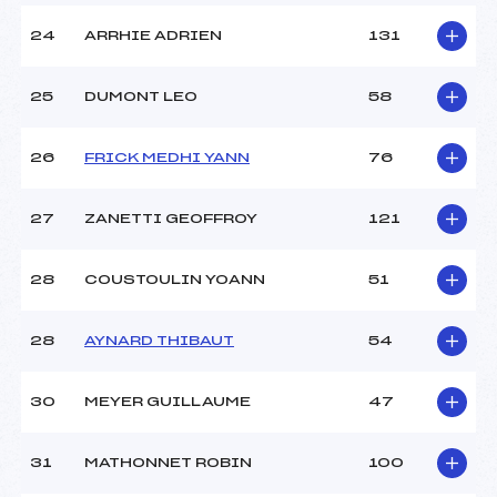
24
ARRHIE ADRIEN
131
25
DUMONT LEO
58
26
FRICK MEDHI YANN
76
27
ZANETTI GEOFFROY
121
28
COUSTOULIN YOANN
51
28
AYNARD THIBAUT
54
30
MEYER GUILLAUME
47
31
MATHONNET ROBIN
100