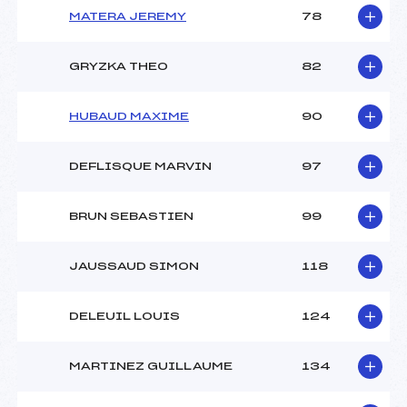
MATERA JEREMY
78
GRYZKA THEO
82
HUBAUD MAXIME
90
DEFLISQUE MARVIN
97
BRUN SEBASTIEN
99
JAUSSAUD SIMON
118
DELEUIL LOUIS
124
MARTINEZ GUILLAUME
134