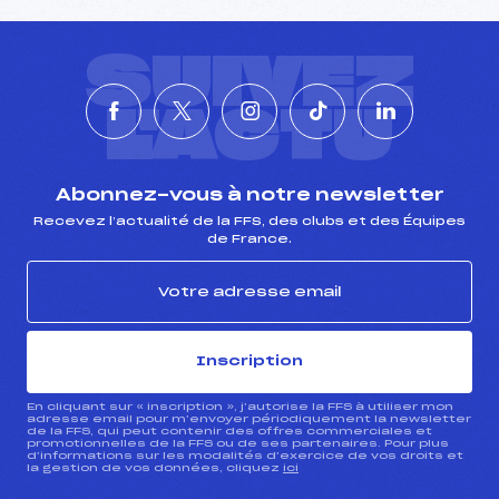
SUIVEZ
L'ACTU
Abonnez-vous à notre newsletter
Recevez l’actualité de la FFS, des clubs et des Équipes
de France.
Inscription
En cliquant sur « inscription », j’autorise la FFS à utiliser mon
adresse email pour m’envoyer périodiquement la newsletter
de la FFS, qui peut contenir des offres commerciales et
promotionnelles de la FFS ou de ses partenaires. Pour plus
d’informations sur les modalités d’exercice de vos droits et
la gestion de vos données, cliquez
ici