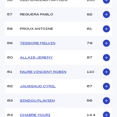
56
CLEMENCEAU MATHIEU
135
57
REGUERA PABLO
92
58
PROUX ANTOINE
61
59
TESSORE MELVIN
79
60
ALLAIS JEREMY
87
61
FAURE VINCENT ROBIN
110
62
JAUSSAUD CYRIL
67
63
SINDOU FLAVIEN
56
64
CHABRE YOURI
144