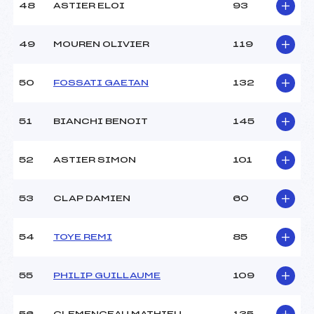
48
ASTIER ELOI
93
49
MOUREN OLIVIER
119
50
FOSSATI GAETAN
132
51
BIANCHI BENOIT
145
52
ASTIER SIMON
101
53
CLAP DAMIEN
60
54
TOYE REMI
85
55
PHILIP GUILLAUME
109