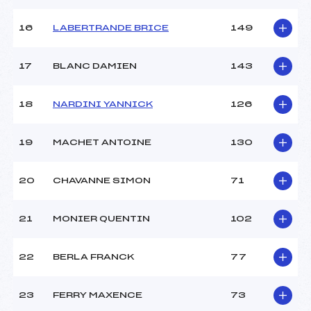
Température arrivée :
-2
16
LABERTRANDE BRICE
149
Pénalité appliquée :
172.9200
17
BLANC DAMIEN
143
Catégorie :
Ben
18
NARDINI YANNICK
126
19
MACHET ANTOINE
130
20
CHAVANNE SIMON
71
21
MONIER QUENTIN
102
22
BERLA FRANCK
77
23
FERRY MAXENCE
73