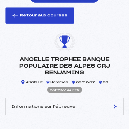
Retour aux courses
foi(s) le ski
ANCELLE TROPHEE BANQUE
POPULAIRE DES ALPES CRJ
BENJAMINS
ANCELLE
Hommes
03/02/07
GS
AAPM0721.FFS
Informations sur l’épreuve
JURY DE COMPÉTITION