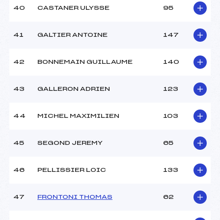
40
CASTANER ULYSSE
95
41
GALTIER ANTOINE
147
42
BONNEMAIN GUILLAUME
140
43
GALLERON ADRIEN
123
44
MICHEL MAXIMILIEN
103
45
SEGOND JEREMY
65
46
PELLISSIER LOIC
133
47
FRONTONI THOMAS
62