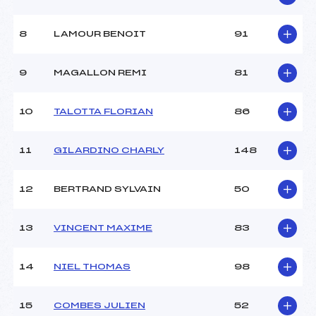
(AP)
Ouvreurs A :
CLUB ()
Ouvreurs B :
–
8
LAMOUR BENOIT
91
Ouvreurs C :
–
Ouvreurs D :
–
9
MAGALLON REMI
81
Ouvreurs E :
–
Météo :
BEAU
10
TALOTTA FLORIAN
86
Neige :
DURE
11
GILARDINO CHARLY
148
MANCHE 2
Nombre de portes :
44
12
BERTRAND SYLVAIN
50
Heure de départ :
13H30
Traceur :
GRUBER LIONEL (AP)
13
VINCENT MAXIME
83
Ouvreurs A :
–
Ouvreurs B :
–
Ouvreurs C :
–
14
NIEL THOMAS
98
Ouvreurs D :
–
Ouvreurs E :
–
15
COMBES JULIEN
52
Température départ :
-6