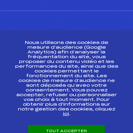
CONTACT
Nous utilisons des cookies de
ESPACE PRESSE
mesure d’audience (Google
Analytics) afin d’analyser la
fréquentation du site, vous
Ressources
proposer du contenu vidéo et les
performances du site, ainsi que des
Pass’Neige
cookies permettant le
Projet sportif fédéral
fonctionnement du site. Les
cookies de mesure d’audience ne
Projet de performance fédéral
sont déposés qu’avec votre
Antidopage
consentement. Vous pouvez
Pôle Développement, Formation, Suivi
accepter, refuser ou personnaliser
Scientifique
vos choix à tout moment. Pour
Listes ministérielles
obtenir plus d'informations sur
notre gestion des cookies, cliquez
Pôle vie de l’athlète
ici
.
Enseignement professionnel
Informatique et chronométrage
Circuits
TOUT ACCEPTER