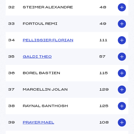
32
STEIMER ALEXANDRE
48
33
FORTOUL REMI
49
34
PELLISSIER FLORIAN
111
35
GALDI THEO
57
36
BOREL BASTIEN
115
37
MARCELLIN JOLAN
129
38
RAYNAL SANTHOSH
125
39
PRAYER MAEL
108