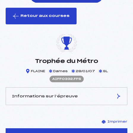
Retour aux courses
foi(s) le ski
Trophée du Métro
FLAINE
Dames
28/01/07
SL
AIFF0332.FFS
Informations sur l’épreuve
JURY DE COMPÉTITION
Imprimer
Délégué Technique :
NOBLESSE FRANCOIS (IF)
Arbitre :
GALLAIS PASCAL (IF)