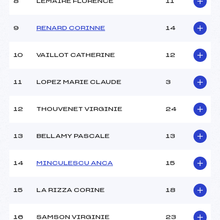
8
LEMAIRE FLORENCE
11
Ouvreurs D :
–
Ouvreurs E :
–
Météo :
BEAU
9
RENARD CORINNE
14
Neige :
DURE
10
VAILLOT CATHERINE
12
MANCHE 2
11
LOPEZ MARIE CLAUDE
3
Nombre de portes :
45
Heure de départ :
12H15
Traceur :
WASSON EMERIC (MB)
12
THOUVENET VIRGINIE
24
Ouvreurs A :
RENARD NICOLAS (AU)
Ouvreurs B :
–
13
BELLAMY PASCALE
13
Ouvreurs C :
–
Ouvreurs D :
–
Ouvreurs E :
–
14
MINCULESCU ANCA
15
Température départ :
-5
Température arrivée :
-4
15
LA RIZZA CORINE
18
Pénalité appliquée :
128.9200
16
SAMSON VIRGINIE
23