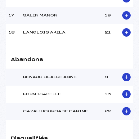
Catégorie :
CAD->MAS
17
SALIN MANON
19
18
LANGLOIS AKILA
21
Abandons
RENAUD CLAIRE ANNE
8
FORN ISABELLE
16
CAZAU HOURCADE CARINE
22
Disqualifiés