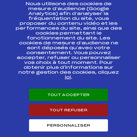
Nous utilisons des cookies de
ESPACE PRESSE
mesure d’audience (Google
Analytics) afin d’analyser la
fréquentation du site, vous
Ressources
proposer du contenu vidéo et les
performances du site, ainsi que des
Pass’Neige
cookies permettant le
Projet sportif fédéral
fonctionnement du site. Les
cookies de mesure d’audience ne
Projet de performance fédéral
sont déposés qu’avec votre
Antidopage
consentement. Vous pouvez
Pôle Développement, Formation, Suivi
accepter, refuser ou personnaliser
Scientifique
vos choix à tout moment. Pour
Listes ministérielles
obtenir plus d'informations sur
notre gestion des cookies, cliquez
Pôle vie de l’athlète
ici
.
Enseignement professionnel
Informatique et chronométrage
Circuits
TOUT ACCEPTER
Carrières
Développement des habiletés mentales
TOUT REFUSER
PERSONNALISER
© 2026 Fédération Française de Ski
Mentions légales
Politique de