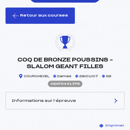
Retour aux courses
foi(s) le ski
COQ DE BRONZE POUSSINS –
SLALOM GEANT FILLES
COURCHEVEL
Dames
28/01/07
GS
ASAF0441.FFS
Informations sur l’épreuve
JURY DE COMPÉTITION
Imprimer
Délégué Technique :
CHARVIN PATRICK (SA)