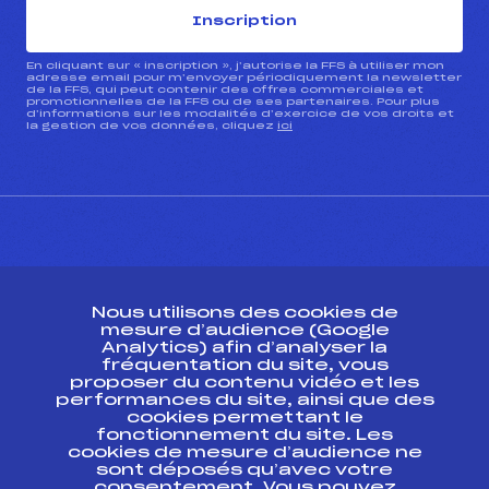
Inscription
En cliquant sur « inscription », j’autorise la FFS à utiliser mon
adresse email pour m’envoyer périodiquement la newsletter
de la FFS, qui peut contenir des offres commerciales et
promotionnelles de la FFS ou de ses partenaires. Pour plus
d’informations sur les modalités d’exercice de vos droits et
la gestion de vos données, cliquez
ici
CONTACT
Nous utilisons des cookies de
ESPACE PRESSE
mesure d’audience (Google
Analytics) afin d’analyser la
fréquentation du site, vous
Ressources
proposer du contenu vidéo et les
performances du site, ainsi que des
Pass’Neige
cookies permettant le
Projet sportif fédéral
fonctionnement du site. Les
cookies de mesure d’audience ne
Projet de performance fédéral
sont déposés qu’avec votre
Antidopage
consentement. Vous pouvez