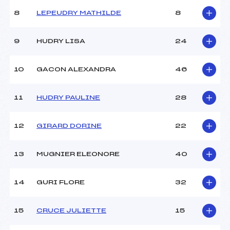
Ouvreurs C :
–
8
LEPEUDRY MATHILDE
8
Ouvreurs D :
–
Ouvreurs E :
–
Météo :
BEAU
9
HUDRY LISA
24
Neige :
CANON
10
GACON ALEXANDRA
46
MANCHE 2
11
HUDRY PAULINE
28
Nombre de portes :
28
Heure de départ :
11h45
Traceur :
DUNAND JULIEN (SA)
12
GIRARD DORINE
22
Ouvreurs A :
CLUB DES SPORTS ()
Ouvreurs B :
CLUB DES SPORTS ()
13
MUGNIER ELEONORE
40
Ouvreurs C :
–
Ouvreurs D :
–
Ouvreurs E :
–
14
GURI FLORE
32
Température départ :
–
Température arrivée :
–
15
CRUCE JULIETTE
15