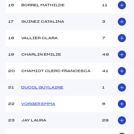
Pénalité appliquée :
255.0000
16
BORREL MATHILDE
11
Catégorie :
Pou
17
GUINEZ CATALINA
3
18
VALLIER CLARA
7
19
CHARLIN EMILIE
49
20
CHAMIOT CLERC FRANCESCA
41
21
DUCOL GUYLAINE
1
22
VORGER EMMA
6
23
JAY LAURA
29