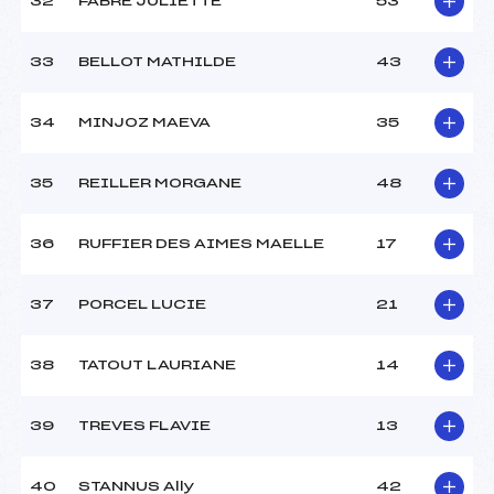
32
FABRE JULIETTE
53
33
BELLOT MATHILDE
43
34
MINJOZ MAEVA
35
35
REILLER MORGANE
48
36
RUFFIER DES AIMES MAELLE
17
37
PORCEL LUCIE
21
38
TATOUT LAURIANE
14
39
TREVES FLAVIE
13
40
STANNUS Ally
42