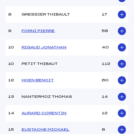
Ouvreurs B :
CLUB ()
Ouvreurs C :
CLUB ()
8
GRESSIER THIBAULT
17
Ouvreurs D :
–
Ouvreurs E :
–
Météo :
BEAU
9
FORNI PIERRE
58
Neige :
COMPACTE
10
RIGAUD JONATHAN
40
MANCHE 2
10
PETIT THIBAUT
112
Nombre de portes :
29
Heure de départ :
–
Traceur :
PETIT BENJAMIN (SA)
12
HOEN BENOIT
60
Ouvreurs A :
CLUB ()
Ouvreurs B :
CLUB ()
13
NANTERMOZ THOMAS
14
Ouvreurs C :
–
Ouvreurs D :
–
Ouvreurs E :
–
14
AURARD CORENTIN
12
Température départ :
-15
Température arrivée :
-10
15
EUSTACHE MICKAEL
6