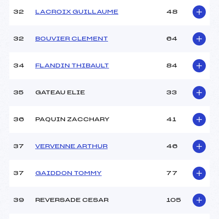
32
LACROIX GUILLAUME
48
32
BOUVIER CLEMENT
64
34
FLANDIN THIBAULT
84
35
GATEAU ELIE
33
36
PAQUIN ZACCHARY
41
37
VERVENNE ARTHUR
46
37
GAIDDON TOMMY
77
39
REVERSADE CESAR
105