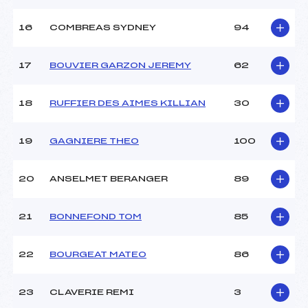
Pénalité appliquée :
221.0200
16
COMBREAS SYDNEY
94
Catégorie :
Ben
17
BOUVIER GARZON JEREMY
62
18
RUFFIER DES AIMES KILLIAN
30
19
GAGNIERE THEO
100
20
ANSELMET BERANGER
89
21
BONNEFOND TOM
85
22
BOURGEAT MATEO
86
23
CLAVERIE REMI
3