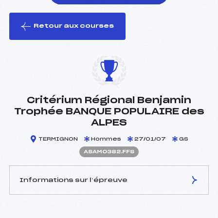
Retour aux courses
foi(s) le ski
Critérium Régional Benjamin
Trophée BANQUE POPULAIRE des
ALPES
TERMIGNON
Hommes
27/01/07
GS
ASAM0382.FFS
Informations sur l’épreuve
JURY DE COMPÉTITION