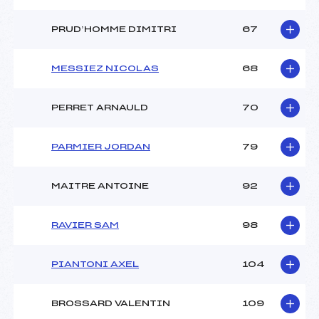
PRUD’HOMME DIMITRI
67
MESSIEZ NICOLAS
68
PERRET ARNAULD
70
PARMIER JORDAN
79
MAITRE ANTOINE
92
RAVIER SAM
98
PIANTONI AXEL
104
BROSSARD VALENTIN
109