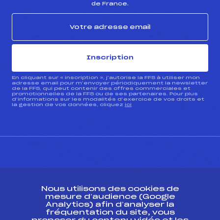
de France.
Inscription
En cliquant sur « inscription », j’autorise la FFS à utiliser mon
adresse email pour m’envoyer périodiquement la newsletter
de la FFS, qui peut contenir des offres commerciales et
promotionnelles de la FFS ou de ses partenaires. Pour plus
d’informations sur les modalités d’exercice de vos droits et
la gestion de vos données, cliquez
ici
CONTACT
Nous utilisons des cookies de
ESPACE PRESSE
mesure d’audience (Google
Analytics) afin d’analyser la
fréquentation du site, vous
Ressources