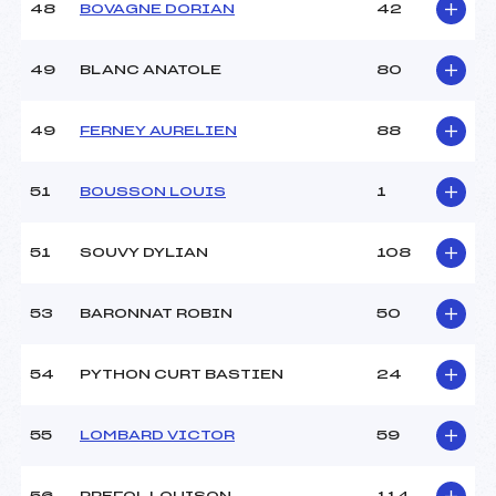
48
BOVAGNE DORIAN
42
49
BLANC ANATOLE
80
49
FERNEY AURELIEN
88
51
BOUSSON LOUIS
1
51
SOUVY DYLIAN
108
53
BARONNAT ROBIN
50
54
PYTHON CURT BASTIEN
24
55
LOMBARD VICTOR
59