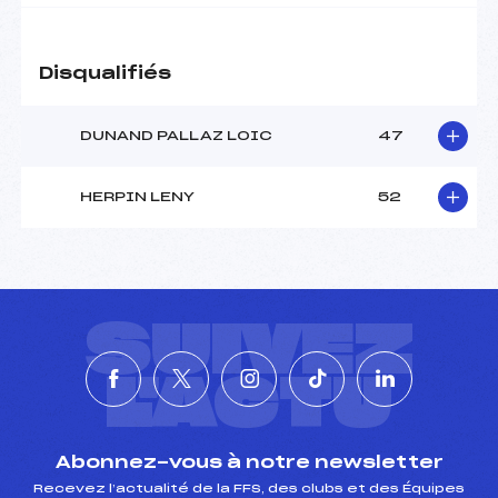
Disqualifiés
DUNAND PALLAZ LOIC
47
HERPIN LENY
52
SUIVEZ
L'ACTU
Abonnez-vous à notre newsletter
Recevez l’actualité de la FFS, des clubs et des Équipes