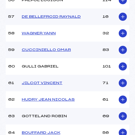
56
PREFOL LOUISON
114
57
DE BELLEFROID RAYNALD
16
58
WAGNER YANN
32
59
CUCCINIELLO OMAR
83
60
GULLI GABRIEL
101
61
JILCOT VINCENT
71
62
HUDRY JEAN NICOLAS
61
63
GOTTELAND ROBIN
69
64
BOUFFARD JACK
56