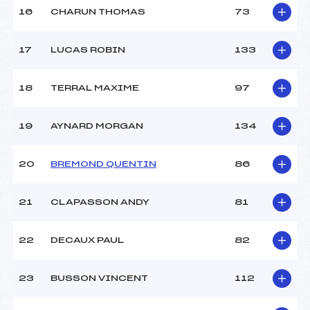
Température arrivée :
–
16
CHARUN THOMAS
73
17
LUCAS ROBIN
133
Pénalité appliquée :
126.4400
Catégorie :
Min
18
TERRAL MAXIME
97
19
AYNARD MORGAN
134
20
BREMOND QUENTIN
86
21
CLAPASSON ANDY
81
22
DECAUX PAUL
82
23
BUSSON VINCENT
112