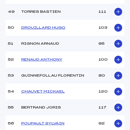
49
TORRES BASTIEN
111
50
DROUILLARD HUGO
103
51
RIGNON ARNAUD
95
52
RENAUD ANTHONY
100
53
GUINNEFOLLAU FLORENTIN
80
54
CHAUVET MICKAEL
120
55
BERTRAND JORIS
117
56
POUPAULT SYLVAIN
92