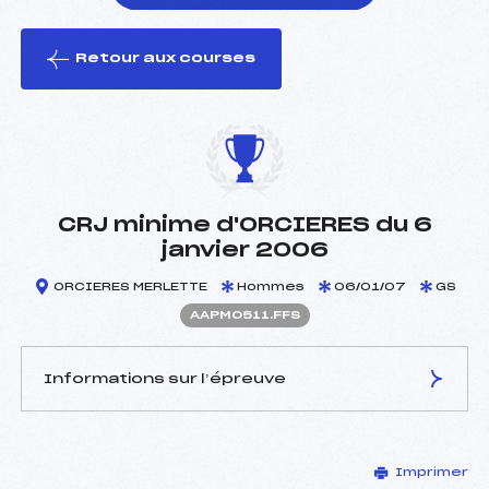
Retour aux courses
foi(s) le ski
CRJ minime d'ORCIERES du 6
janvier 2006
ORCIERES MERLETTE
Hommes
06/01/07
GS
AAPM0511.FFS
Informations sur l’épreuve
JURY DE COMPÉTITION
Imprimer
Délégué Technique :
TCHIKNAVORIAN PAUL