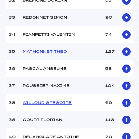
32
BREMOND DORIAN
53
33
REDONNET SIMON
90
34
PIANFETTI VALENTIN
74
35
MATHONNET THEO
127
36
PASCAL ANSELME
58
37
POUSSIER MAXIME
104
38
AILLOUD GREGOIRE
69
38
COURT FLORIAN
113
40
DELANGLADE ANTOINE
70