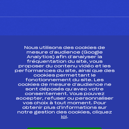
CONTACT
Nous utilisons des cookies de
ESPACE PRESSE
mesure d’audience (Google
Analytics) afin d’analyser la
fréquentation du site, vous
Ressources
proposer du contenu vidéo et les
performances du site, ainsi que des
Pass’Neige
cookies permettant le
Projet sportif fédéral
fonctionnement du site. Les
cookies de mesure d’audience ne
Projet de performance fédéral
sont déposés qu’avec votre
Antidopage
consentement. Vous pouvez
Pôle Développement, Formation, Suivi
accepter, refuser ou personnaliser
Scientifique
vos choix à tout moment. Pour
Listes ministérielles
obtenir plus d'informations sur
notre gestion des cookies, cliquez
Pôle vie de l’athlète
ici
.
Enseignement professionnel
Informatique et chronométrage