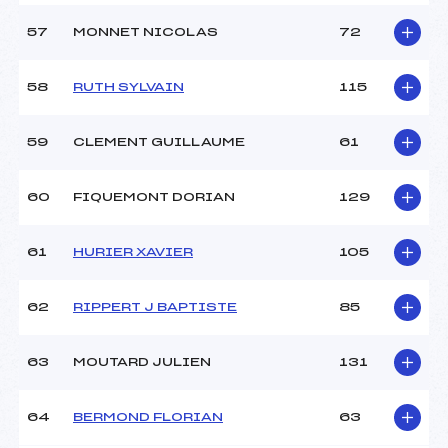
57
MONNET NICOLAS
72
58
RUTH SYLVAIN
115
59
CLEMENT GUILLAUME
61
60
FIQUEMONT DORIAN
129
61
HURIER XAVIER
105
62
RIPPERT J BAPTISTE
85
63
MOUTARD JULIEN
131
64
BERMOND FLORIAN
63