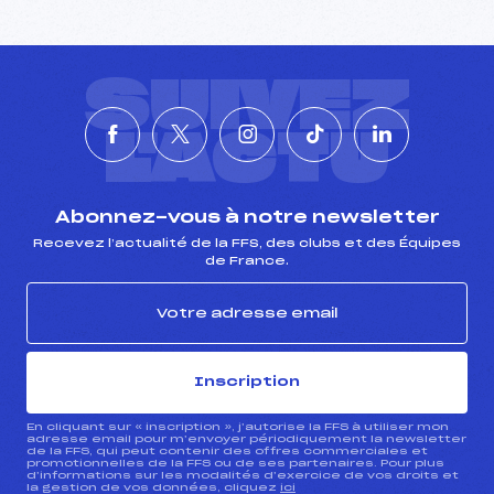
SUIVEZ
L'ACTU
Abonnez-vous à notre newsletter
Recevez l’actualité de la FFS, des clubs et des Équipes
de France.
Inscription
En cliquant sur « inscription », j’autorise la FFS à utiliser mon
adresse email pour m’envoyer périodiquement la newsletter
de la FFS, qui peut contenir des offres commerciales et
promotionnelles de la FFS ou de ses partenaires. Pour plus
d’informations sur les modalités d’exercice de vos droits et
la gestion de vos données, cliquez
ici