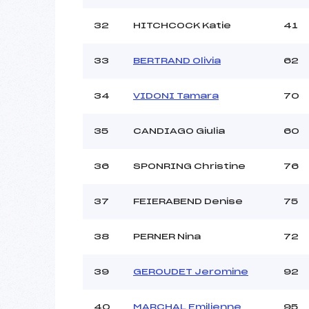
32
HITCHCOCK Katie
41
33
BERTRAND Olivia
62
34
VIDONI Tamara
70
35
CANDIAGO Giulia
60
36
SPONRING Christine
76
37
FEIERABEND Denise
75
38
PERNER Nina
72
39
GEROUDET Jeromine
92
40
MARCHAL Emilienne
95