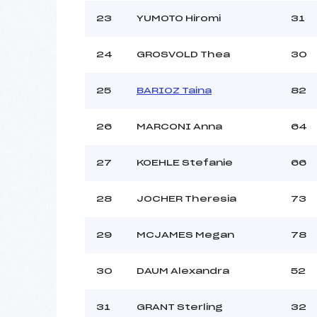
23
YUMOTO Hiromi
31
24
GROSVOLD Thea
30
25
BARIOZ Taina
82
26
MARCONI Anna
64
27
KOEHLE Stefanie
66
28
JOCHER Theresia
73
29
MCJAMES Megan
78
30
DAUM Alexandra
52
31
GRANT Sterling
32