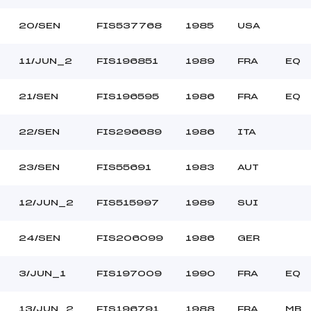
20/SEN
FIS537768
1985
USA
11/JUN_2
FIS196851
1989
FRA
EQ
21/SEN
FIS196595
1986
FRA
EQ
22/SEN
FIS296689
1986
ITA
23/SEN
FIS55691
1983
AUT
12/JUN_2
FIS515997
1989
SUI
24/SEN
FIS206099
1986
GER
3/JUN_1
FIS197009
1990
FRA
EQ
13/JUN_2
FIS196791
1988
FRA
MB