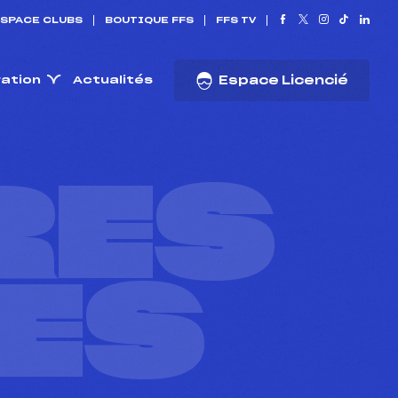
SPACE CLUBS
BOUTIQUE FFS
FFS TV
ration
Actualités
Espace Licencié
RES
ES