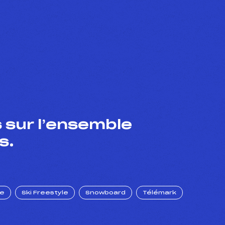
 sur l’ensemble
s.
ue
Ski Freestyle
Snowboard
Télémark