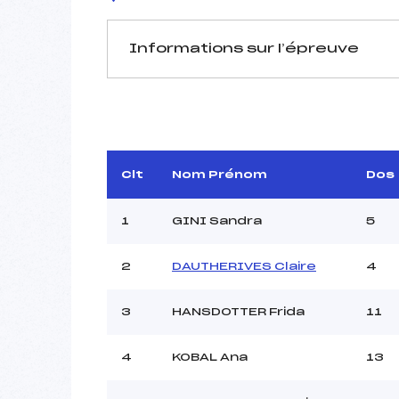
Informations sur l’épreuve
JURY DE COMPÉTITION
Délégué Technique :
ST
Arbitre :
Assistant :
Clt
Nom Prénom
Dos
Dir. Epreuve :
MAR
1
GINI Sandra
5
2
DAUTHERIVES Claire
4
MANCHE 1
Nombre de portes :
3
HANSDOTTER Frida
11
Heure de départ :
Traceur :
KAP
4
KOBAL Ana
13
Ouvreurs A :
V
Ouvreurs B :
MONGE