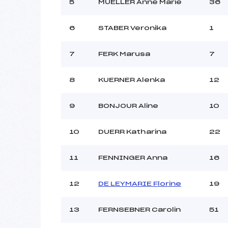
Ouvreurs C :
ROL
5
MUELLER Anne Marie
36
Ouvreurs D :
Ouvreurs E :
6
STABER Veronika
1
Météo :
Neige :
7
FERK Marusa
7
8
KUERNER Alenka
12
Pénalité appliquée :
Catégorie :
9
BONJOUR Aline
10
10
DUERR Katharina
22
11
FENNINGER Anna
16
12
DE LEYMARIE Florine
19
13
FERNSEBNER Carolin
51