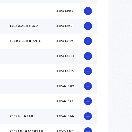
1:53.59
SC AVORIAZ
1:53.62
COURCHEVEL
1:53.85
1:53.90
1:53.96
1:54.06
1:54.13
CS FLAINE
1:54.84
CS CHAMONIX
1:55.30