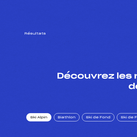
Résultats
Découvrez les 
d
Ski Alpin
Biathlon
Ski de Fond
Ski de 