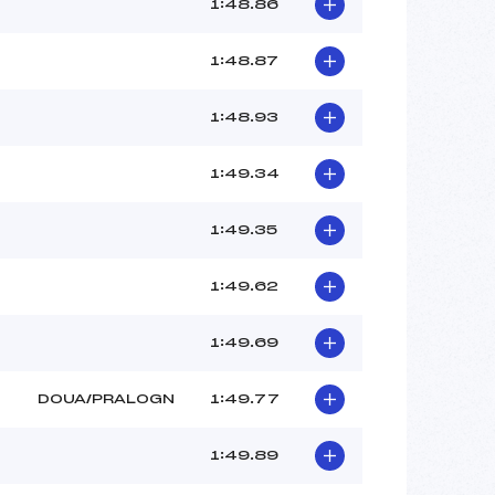
ROLLAND MATHIAS (FRA)
1:48.86
–
–
1:48.87
 :
–
 :
–
1:48.93
1:49.34
1:49.35
1:49.62
1:49.69
DOUA/PRALOGN
1:49.77
1:49.89