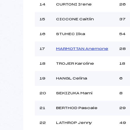
14
CURTONI Irene
26
15
CICCONE Caitlin
37
16
STUHEC Ilka
54
17
MARMOTTAN Anemone
28
18
TROJER Karoline
18
19
HANGL Celina
6
20
SEKIZUKA Mami
8
21
BERTHOD Pascale
29
22
LATHROP Jenny
49