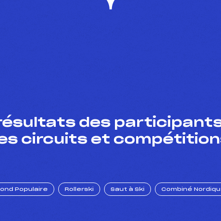
résultats des participants
es circuits et compétition
Fond Populaire
Rollerski
Saut à Ski
Combiné Nordiq