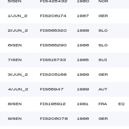
LAND MATHIAS (FRA)
Ouvreurs C :
5/SEN
FIS425432
1980
NOR
–
Ouvreurs D :
–
Ouvreurs E :
1/JUN_2
FIS206174
1987
GER
–
Température départ
–
Température arrivée
2/JUN_2
FIS565320
1988
SLO
6/SEN
FIS565290
1986
SLO
6.0000
*
7/SEN
FIS515733
1985
SUI
3/JUN_2
FIS205168
1989
GER
4/JUN_2
FIS55947
1989
AUT
8/SEN
FIS195912
1981
FRA
EQ
9/SEN
FIS206078
1986
GER