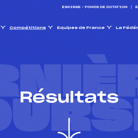
ESKISSE – FONDS DE DOTATION
E
Compétitions
Equipes de France
La Fédé
RNIÈ
Résultats
OURS