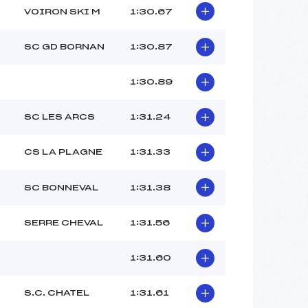
VOIRON SKI M
1:30.67
SC GD BORNAN
1:30.87
1:30.89
SC LES ARCS
1:31.24
CS LA PLAGNE
1:31.33
SC BONNEVAL
1:31.38
SERRE CHEVAL
1:31.56
1:31.60
S.C. CHATEL
1:31.61