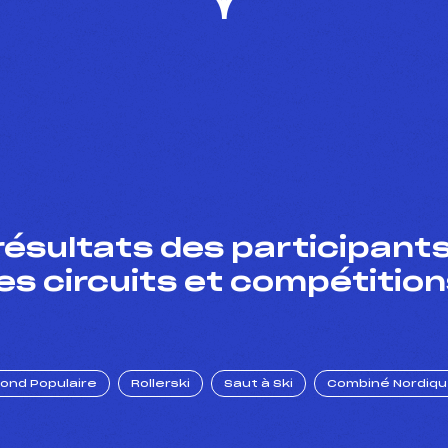
résultats des participants
es circuits et compétition
Fond Populaire
Rollerski
Saut à Ski
Combiné Nordiq