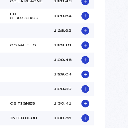
–
CS LA PLAGNE
1:28.43
–
–
EC
1:28.64
CHAMPSAUR
 :
– 3
 :
0
1:28.92
CO VAL THO
1:29.18
1:29.48
1:29.64
1:29.89
CS TIGNES
1:30.41
INTER CLUB
1:30.55