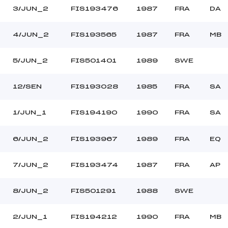
3/JUN_2
FIS193476
1987
FRA
DA
4/JUN_2
FIS193565
1987
FRA
MB
5/JUN_2
FIS501401
1989
SWE
12/SEN
FIS193028
1985
FRA
SA
1/JUN_1
FIS194190
1990
FRA
SA
6/JUN_2
FIS193967
1989
FRA
EQ
7/JUN_2
FIS193474
1987
FRA
AP
8/JUN_2
FIS501291
1988
SWE
2/JUN_1
FIS194212
1990
FRA
MB