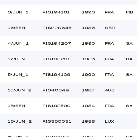
3/JUN_1
FIS194161
1990
FRA
MB
16/SEN
FIS220645
1986
GBR
4/JUN_1
FIS194207
1990
FRA
SA
17/SEN
FIS193291
1986
FRA
DA
5/JUN_1
FIS194129
1990
FRA
SA
15/JUN_2
FIS40349
1987
AUS
18/SEN
FIS192590
1984
FRA
SA
16/JUN_2
FIS360031
1988
LUX
6/JUN_1
FIS194381
1991
FRA
SA