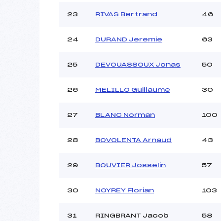
23
RIVAS Bertrand
46
24
DURAND Jeremie
63
25
DEVOUASSOUX Jonas
50
26
MELILLO Guillaume
30
27
BLANC Norman
100
28
BOVOLENTA Arnaud
43
29
BOUVIER Josselin
57
30
NOYREY Florian
103
31
RINGBRANT Jacob
58