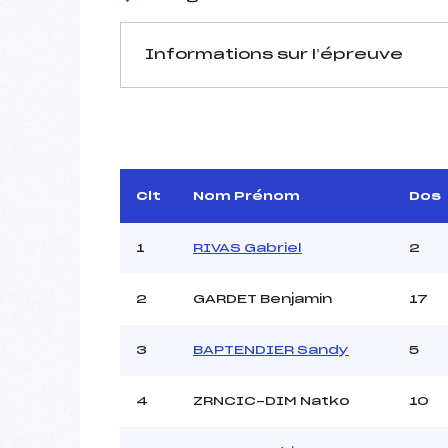
Informations sur l’épreuve
JURY DE COMPÉTITION
Délégué Technique :
Arbitre :
SER
Assistant :
Clt
Nom Prénom
Dos
Dir. Epreuve :
JULL
1
RIVAS Gabriel
2
2
GARDET Benjamin
17
MANCHE 1
Nombre de portes :
3
BAPTENDIER Sandy
5
Heure de départ :
Traceur :
4
ZRNCIC-DIM Natko
10
Ouvreurs A :
V
Ouvreurs B :
TRI