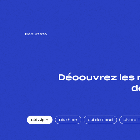
Résultats
Découvrez les 
d
Ski Alpin
Biathlon
Ski de Fond
Ski de 