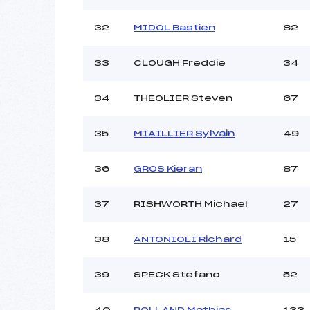
32
MIDOL Bastien
82
33
CLOUGH Freddie
34
34
THEOLIER Steven
67
35
MIAILLIER Sylvain
49
36
GROS Kieran
87
37
RISHWORTH Michael
27
38
ANTONIOLI Richard
15
39
SPECK Stefano
52
40
ROLLAND Mathias
133