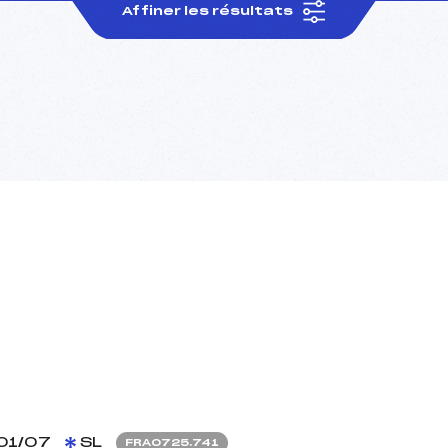
Affiner les résultats
01/07
SL
FRA0725.741