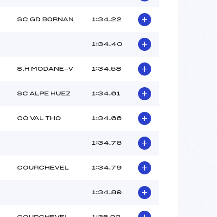
SC GD BORNAN
1:34.22
1:34.40
S.H MODANE-V
1:34.58
SC ALPE HUEZ
1:34.61
CO VAL THO
1:34.66
1:34.76
COURCHEVEL
1:34.79
1:34.89
COURCHEVEL
1:35.22