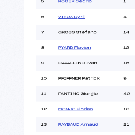
Ouvreurs C :
5
ROGER Cedric
1
Ouvreurs D :
Ouvreurs E :
6
VIEUX Cyril
4
Météo :
Neige :
7
GROSS Stefano
14
8
PYARD Flavien
12
Pénalité appliquée :
Catégorie :
9
CAVALLINO Ivan
16
10
PFIFFNER Patrick
9
11
FANTINO Giorgio
42
12
MONJO Florian
18
13
RAYBAUD Arnaud
21