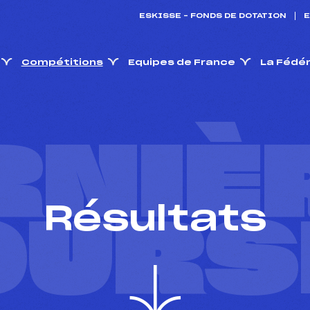
ESKISSE – FONDS DE DOTATION
E
Compétitions
Equipes de France
La Fédé
RNIÈ
Résultats
OURS