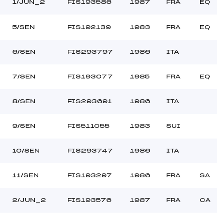
–
Ouvreurs C :
1/JUN_2
FIS193586
1987
FRA
EQ
–
Ouvreurs D :
–
Ouvreurs E :
5/SEN
FIS192139
1983
FRA
EQ
BEAU
Température départ
DURE
Température arrivée
6/SEN
FIS293797
1986
ITA
7/SEN
FIS193077
1985
FRA
EQ
18.1800
*
8/SEN
FIS293691
1986
ITA
9/SEN
FIS511055
1983
SUI
10/SEN
FIS293747
1986
ITA
11/SEN
FIS193297
1986
FRA
SA
2/JUN_2
FIS193576
1987
FRA
CA