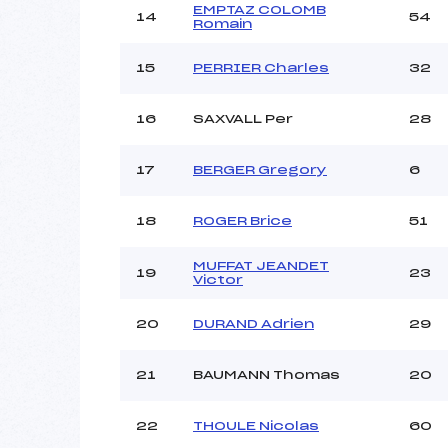
EMPTAZ COLOMB
14
54
Romain
15
PERRIER Charles
32
16
SAXVALL Per
28
17
BERGER Gregory
6
18
ROGER Brice
51
MUFFAT JEANDET
19
23
Victor
20
DURAND Adrien
29
21
BAUMANN Thomas
20
22
THOULE Nicolas
60