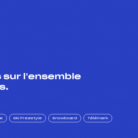
 sur l’ensemble
s.
ue
Ski Freestyle
Snowboard
Télémark