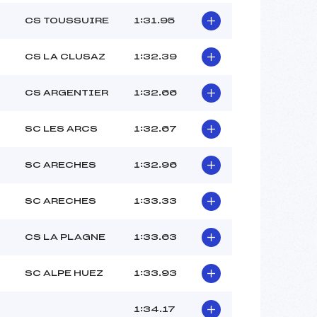
CS TOUSSUIRE
1:31.95
CS LA CLUSAZ
1:32.39
CS ARGENTIER
1:32.66
SC LES ARCS
1:32.67
SC ARECHES
1:32.96
SC ARECHES
1:33.33
CS LA PLAGNE
1:33.63
SC ALPE HUEZ
1:33.93
1:34.17