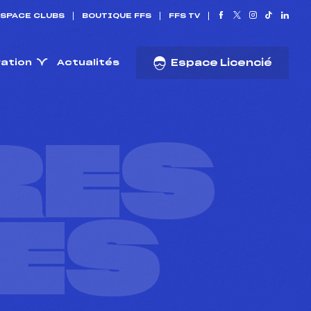
SPACE CLUBS
BOUTIQUE FFS
FFS TV
ration
Actualités
Espace Licencié
RES
ES