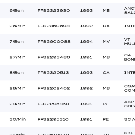
ANC
6/Ben
FFS2323930
1993
MB
SAL
26/Min
FFS2350698
1992
CA
INT
VT
7/Ben
FFS2600088
1994
MV
MUL
CA
27/Min
FFS2293486
1991
MB
BON
8/Ben
FFS2320513
1993
CA
INT
CSA
28/Min
FFS2262462
1992
MB
COM
ASP
29/Min
FFS2295850
1991
LY
GDL
30/Min
FFS2295310
1991
PE
SC 
SKI
31/Min
FFS2619372
1992
AP