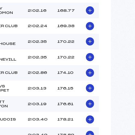
Y
2:02.16
168.77
OMON
ER CLUB
2:02.24
169.38
2:02.35
170.22
HOUSE
2:02.35
170.22
NEVILL
ER CLUB
2:02.86
174.10
VS
2:03.13
176.15
PET
TT
2:03.19
176.61
YON
AUDOIS
2:03.40
178.21
2:03.49
178.89