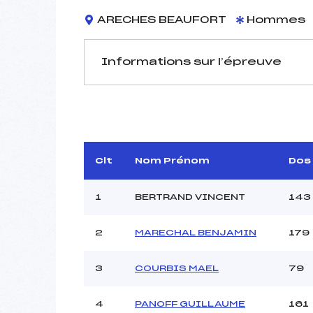
ARECHES BEAUFORT
Hommes
Informations sur l’épreuve
JURY DE COMPÉTITION
Délégué Technique :
DEB
Arbitre :
L
Assistant :
Clt
Nom Prénom
Dos
Dir. Epreuve :
CO
1
BERTRAND VINCENT
143
2
MARECHAL BENJAMIN
179
MANCHE 1
Nombre de portes :
3
COURBIS MAEL
79
Heure de départ :
Traceur :
LE
4
PANOFF GUILLAUME
161
Ouvreurs A :