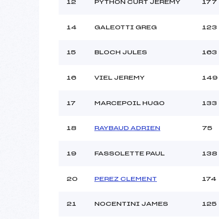
12
PYTHON CURT JEREMY
177
14
GALEOTTI GREG
123
15
BLOCH JULES
163
16
VIEL JEREMY
149
17
MARCEPOIL HUGO
133
18
RAYBAUD ADRIEN
75
19
FASSOLETTE PAUL
138
20
PEREZ CLEMENT
174
21
NOCENTINI JAMES
125