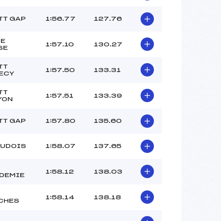
club ()
club ()
TT GAP
1:56.77
127.76
club ()
–
DE
1:57.10
130.27
SE
 :
_1
 :
–
TT
1:57.50
133.31
ECY
TT
1:57.51
133.39
YON
TT GAP
1:57.80
135.60
AUDOIS
1:58.07
137.65
1:58.12
138.03
DEMIE
1:58.14
138.18
CHES