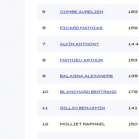
Ouvreurs B :
Ouvreurs C :
5
COMBE AURELIEN
183
Ouvreurs D :
Ouvreurs E :
6
PICARD MATHIAS
159
Météo :
Neige :
7
ALVIN ANTHONY
144
8
MATHIEU ARTHUR
153
Pénalité appliquée :
Catégorie :
9
BALAGNA ALEXANDRE
136
10
BLANCHARD BERTRAND
178
11
GILLIO BENJAMIN
141
12
MOLLIET RAPHAEL
150