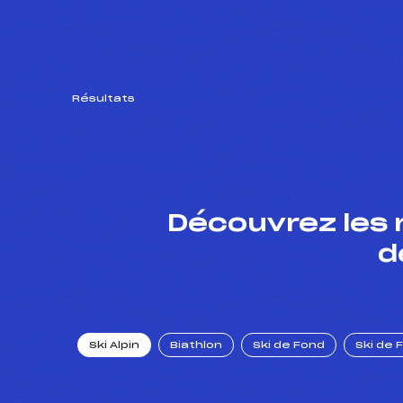
Résultats
Découvrez les 
d
Ski Alpin
Biathlon
Ski de Fond
Ski de 