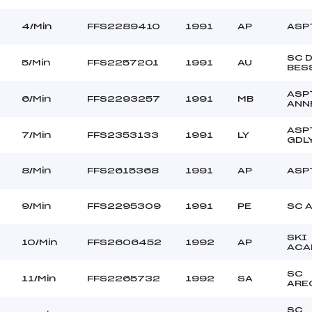
club ()
Ouvreurs B :
club ()
Ouvreurs C :
4/Min
FFS2289410
1991
AP
ASP
club ()
Ouvreurs D :
–
Ouvreurs E :
SC 
5/Min
FFS2257201
1991
AU
BES
Beau
Température départ
dur
Température arrivée
ASP
6/Min
FFS2293257
1991
MB
ANN
ASP
7/Min
FFS2353133
1991
LY
109.1900
GDL
Ben+Min
8/Min
FFS2615368
1991
AP
ASP
9/Min
FFS2295309
1991
PE
SC 
SKI
10/Min
FFS2606452
1992
AP
ACA
SC
11/Min
FFS2265732
1992
SA
ARE
SC