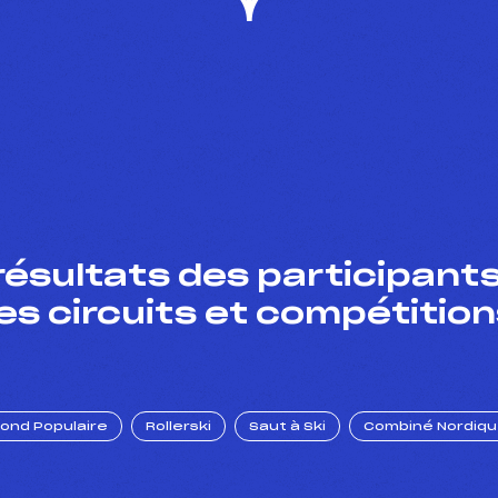
résultats des participants
es circuits et compétition
Fond Populaire
Rollerski
Saut à Ski
Combiné Nordiq