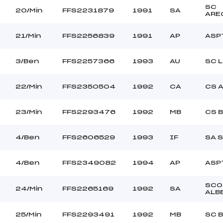
SC
20/Min
FFS2231879
1991
SA
ARE
21/Min
FFS2256839
1991
AP
ASP
3/Ben
FFS2257366
1993
AU
SC 
22/Min
FFS2350504
1992
CA
CS 
23/Min
FFS2293476
1992
MB
CS 
4/Ben
FFS2606529
1993
IF
SA 
4/Ben
FFS2349082
1994
AP
ASP
SCO
24/Min
FFS2265169
1992
SA
ALB
25/Min
FFS2293491
1992
MB
SC 