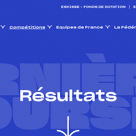
ESKISSE – FONDS DE DOTATION
E
Compétitions
Equipes de France
La Fédé
RNIÈ
Résultats
OURS