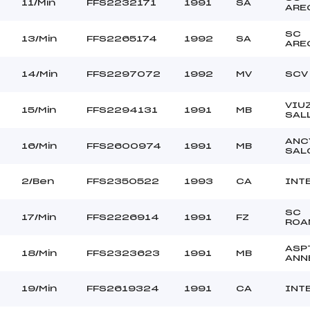
11/Min
FFS2232171
1991
SA
ARE
SC
13/Min
FFS2265174
1992
SA
ARE
14/Min
FFS2297072
1992
MV
SCV
VIU
15/Min
FFS2294131
1991
MB
SAL
ANC
16/Min
FFS2600974
1991
MB
SAL
2/Ben
FFS2350522
1993
CA
INT
SC
17/Min
FFS2226914
1991
FZ
ROA
ASP
18/Min
FFS2323623
1991
MB
ANN
19/Min
FFS2619324
1991
CA
INT