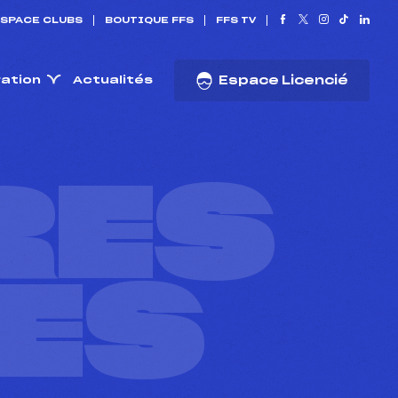
SPACE CLUBS
BOUTIQUE FFS
FFS TV
ration
Actualités
Espace Licencié
RES
ES