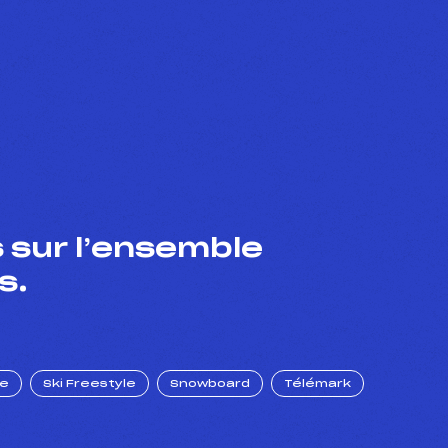
 sur l’ensemble
s.
ue
Ski Freestyle
Snowboard
Télémark