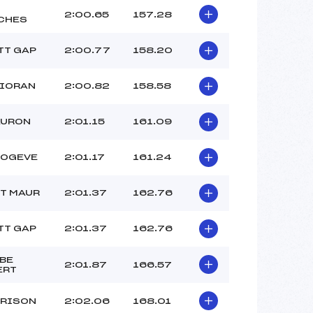
2:00.65
157.28
CHES
TT GAP
2:00.77
158.20
LIORAN
2:00.82
158.58
AURON
2:01.15
161.09
BOGEVE
2:01.17
161.24
ST MAUR
2:01.37
162.76
TT GAP
2:01.37
162.76
BE
2:01.87
166.57
ERT
BRISON
2:02.06
168.01