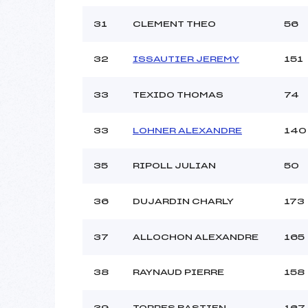
31
CLEMENT THEO
56
32
ISSAUTIER JEREMY
151
33
TEXIDO THOMAS
74
33
LOHNER ALEXANDRE
140
35
RIPOLL JULIAN
50
36
DUJARDIN CHARLY
173
37
ALLOCHON ALEXANDRE
165
38
RAYNAUD PIERRE
158
39
TORRES BASTIEN
167