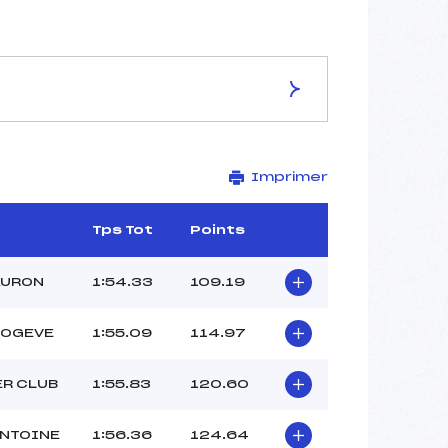
ES DE LA PISTE
Imprimer
BELLE ETOILE
2090
1859
b
Tps Tot
Points
231
1718/01/01
AURON
1:54.33
109.19
BOGEVE
1:55.09
114.97
37
ER CLUB
1:55.83
120.60
12H15
PERDRIX JEAN MARC (LY)
ANTOINE
1:56.36
124.64
club ()