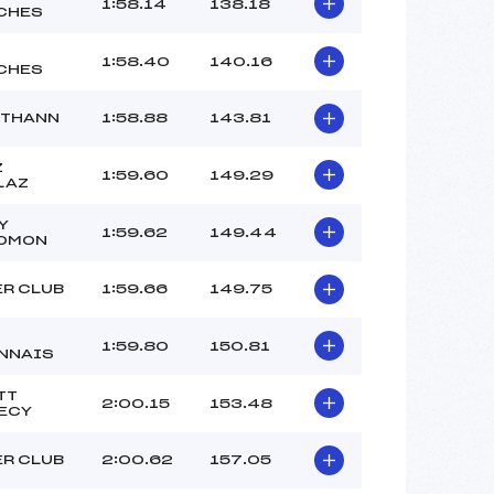
1:58.14
138.18
CHES
1:58.40
140.16
CHES
 THANN
1:58.88
143.81
Z
1:59.60
149.29
LAZ
Y
1:59.62
149.44
OMON
ER CLUB
1:59.66
149.75
1:59.80
150.81
NNAIS
TT
2:00.15
153.48
ECY
ER CLUB
2:00.62
157.05