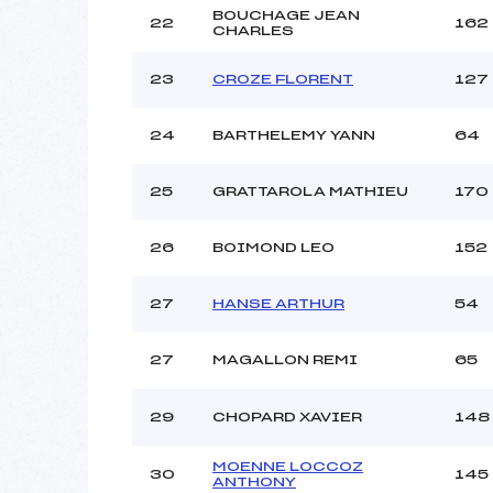
BOUCHAGE JEAN
22
162
CHARLES
23
CROZE FLORENT
127
24
BARTHELEMY YANN
64
25
GRATTAROLA MATHIEU
170
26
BOIMOND LEO
152
27
HANSE ARTHUR
54
27
MAGALLON REMI
65
29
CHOPARD XAVIER
148
MOENNE LOCCOZ
30
145
ANTHONY