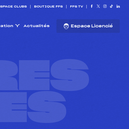
SPACE CLUBS
BOUTIQUE FFS
FFS TV
ration
Actualités
Espace Licencié
RES
ES