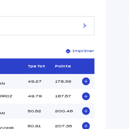
ES DE LA PISTE
Imprimer
O.K.
2640
2440
Tps Tot
Points
200
1656/12/00
D
49.27
178.39
AN
ARROZ
49.79
187.57
–
D
50.52
200.46
AN
–
–
50.91
207.35
–
ECOMB