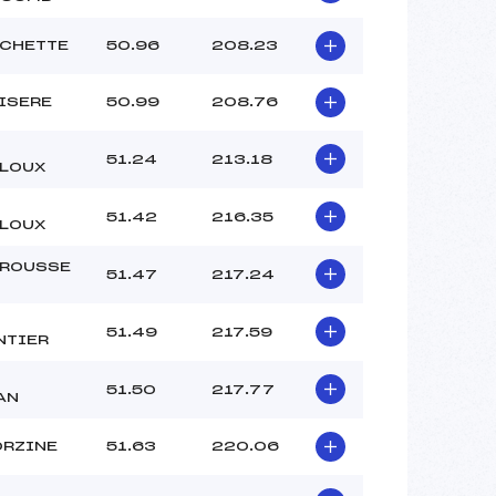
–
–
OCHETTE
50.96
208.23
–
–
’ISERE
50.99
208.76
 :
-3
 :
–
51.24
213.18
LOUX
51.42
216.35
LOUX
ROUSSE
51.47
217.24
51.49
217.59
NTIER
D
51.50
217.77
AN
ORZINE
51.63
220.06