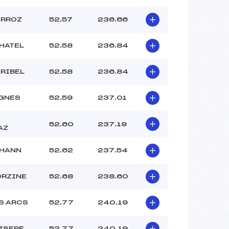
ARROZ
52.57
236.66
CHATEL
52.58
236.84
RIBEL
52.58
236.84
IGNES
52.59
237.01
52.60
237.19
AZ
THANN
52.62
237.54
ORZINE
52.68
238.60
S ARCS
52.77
240.19
’ISERE
52.77
240.19