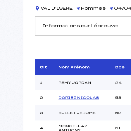
VAL D'ISERE
Hommes
04/04
Informations sur l’épreuve
JURY DE COMPÉTITION
Délégué Technique :
M
Arbitre :
BRECH
Assistant :
Clt
Nom Prénom
Dos
Dir. Epreuve :
BO
1
REMY JORDAN
24
2
DORIEZ NICOLAS
53
MANCHE 1
Nombre de portes :
3
BUFFET JEROME
52
Heure de départ :
Traceur :
CAR
MONGELLAZ
4
51
Ouvreurs A :
LA
ANTHONY