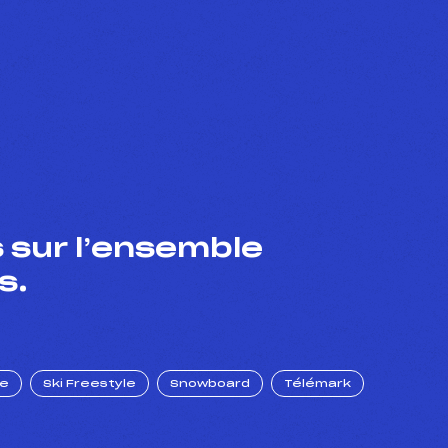
 sur l’ensemble
s.
ue
Ski Freestyle
Snowboard
Télémark