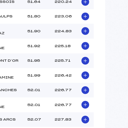
USSOIS
51.64
220.24
AULPS
51.80
223.06
51.90
224.83
AZ
51.92
225.18
NE
NT D’OR
51.95
225.71
51.99
226.42
AMINE
ANCHES
52.01
226.77
52.01
226.77
NE
S ARCS
52.07
227.83