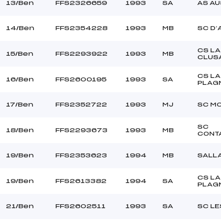
13/Ben
FFS2326659
1993
SA
AS A
14/Ben
FFS2354228
1993
MB
SC D’
CS LA
15/Ben
FFS2293922
1993
MB
CLUS
CS LA
16/Ben
FFS2600195
1993
SA
PLAG
17/Ben
FFS2352722
1993
MJ
SC MO
SC
18/Ben
FFS2293673
1993
MB
CONT
19/Ben
FFS2353623
1994
MB
SALL
CS LA
19/Ben
FFS2613382
1994
SA
PLAG
21/Ben
FFS2602511
1993
SA
SC LE