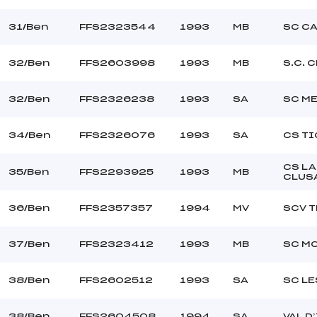
31/Ben
FFS2323544
1993
MB
SC C
32/Ben
FFS2603998
1993
MB
S.C. 
32/Ben
FFS2326238
1993
SA
SC ME
34/Ben
FFS2326076
1993
SA
CS T
CS LA
35/Ben
FFS2293925
1993
MB
CLUS
36/Ben
FFS2357357
1994
MV
SCV 
37/Ben
FFS2323412
1993
MB
SC M
38/Ben
FFS2602512
1993
SA
SC LE
38/Ben
FFS2604508
1994
SA
VAL D