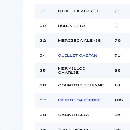
31
NICODEX VIRGILE
21
32
RUBIN ERIC
2
32
MERCIECA ALEXIS
76
34
GUILLET GAETAN
71
MERMILLOD
35
36
CHARLIE
36
COURTOIS ETIENNE
14
37
MERCIECA PIERRE
105
38
CAGNIN ALIX
85
38
ARPIN GAETAN
96