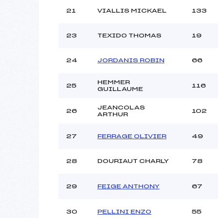
21
VIALLIS MICKAEL
133
23
TEXIDO THOMAS
19
24
JORDANIS ROBIN
66
HEMMER
25
116
GUILLAUME
JEANCOLAS
26
102
ARTHUR
27
FERRAGE OLIVIER
49
28
DOURIAUT CHARLY
78
29
FEIGE ANTHONY
67
30
PELLINI ENZO
55