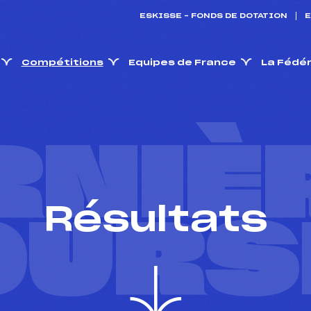
ESKISSE – FONDS DE DOTATION
E
Compétitions
Equipes de France
La Fédé
RNIÈ
Résultats
OURS