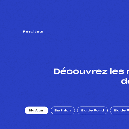
Résultats
Découvrez les 
d
Ski Alpin
Biathlon
Ski de Fond
Ski de 