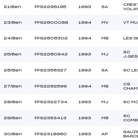
CRES
21/Ben
FFS2296195
1993
SA
VOLA
23/Ben
FFS2600088
1994
MV
VT M
24/Ben
FFS2606302
1994
MB
LES G
SC
25/Ben
FFS2260942
1993
MJ
J.GE
26/Ben
FFS2356327
1993
SA
SC LE
CS
27/Ben
FFS2262599
1994
MB
CHAM
28/Ben
FFS2322734
1993
MJ
SC M
SC
29/Ben
FFS2353413
1993
MB
COMB
SAUZ
30/Ben
FFS2318960
1993
AP
BARC