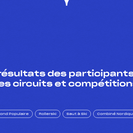
résultats des participants
es circuits et compétition
Fond Populaire
Rollerski
Saut à Ski
Combiné Nordiq