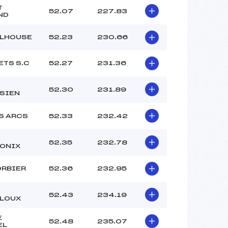
T
52.07
227.83
ND
ULHOUSE
52.23
230.66
ETS S.C
52.27
231.36
52.30
231.89
SSIEN
S ARCS
52.33
232.42
52.35
232.78
ONIX
ORBIER
52.36
232.95
52.43
234.19
LOUX
E
52.48
235.07
EL