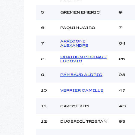
Ouvreurs B :
Ouvreurs C :
5
GREMEN EMERIC
9
Ouvreurs D :
Ouvreurs E :
6
PAQUIN JAIRO
7
Météo :
Neige :
ARRIGONI
7
64
ALEXANDRE
CHATRON MICHAUD
Pénalité appliquée :
8
25
LUDOVIC
Catégorie :
9
RAMBAUD ALDRIC
23
10
VERRIER CAMILLE
47
11
SAVOYE KIM
40
12
DUGERDIL TRISTAN
93