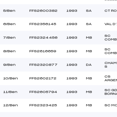
OGIER LAURENT (SA)
Ouvreurs B :
KIYOSAWA KASUKI ()
Ouvreurs C :
5/Ben
FFS2600382
1993
SA
CT R
–
Ouvreurs D :
–
Ouvreurs E :
6/Ben
FFS2356145
1993
SA
VAL D
BEAU
Température départ
DURE
Température arrivée
SC
7/Ben
FFS2324456
1993
MB
COMB
SC
178.3900
8/Ben
FFS2616659
1993
MB
COMB
Ben
CHAM
9/Ben
FFS2320877
1993
DA
S
CS
10/Ben
FFS2602172
1993
MB
ARGE
SC G
11/Ben
FFS2605794
1993
MB
BORN
12/Ben
FFS2323425
1993
MB
SC M