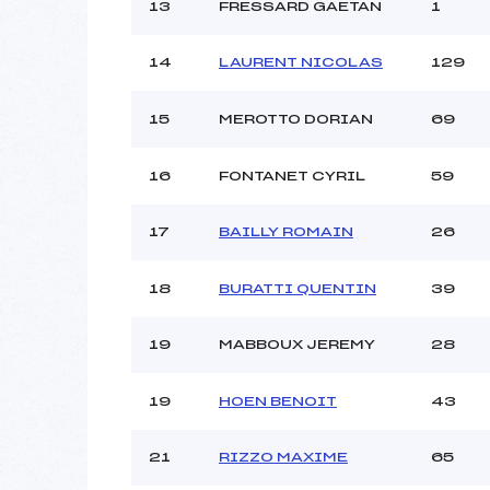
13
FRESSARD GAETAN
1
14
LAURENT NICOLAS
129
15
MEROTTO DORIAN
69
16
FONTANET CYRIL
59
17
BAILLY ROMAIN
26
18
BURATTI QUENTIN
39
19
MABBOUX JEREMY
28
19
HOEN BENOIT
43
21
RIZZO MAXIME
65