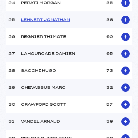
24
PERATI MORGAN
35
25
LEHNERT JONATHAN
38
26
REGNIER THIMOTE
62
27
LAHOURCADE DAMIEN
65
28
SACCHI HUGO
73
29
CHEVASSUS MARC
32
30
CRAWFORD SCOTT
57
31
VANDEL ARNAUD
39