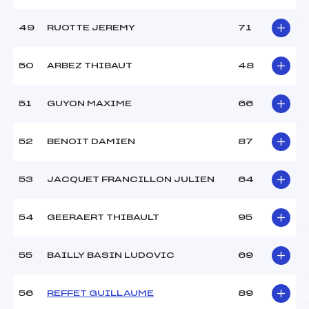
49
RUOTTE JEREMY
71
50
ARBEZ THIBAUT
48
51
GUYON MAXIME
66
52
BENOIT DAMIEN
87
53
JACQUET FRANCILLON JULIEN
64
54
GEERAERT THIBAULT
95
55
BAILLY BASIN LUDOVIC
69
56
REFFET GUILLAUME
89