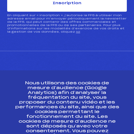
Inscription
En cliquant sur « inscription », j’autorise la FFS à utiliser mon
adresse email pour m’envoyer périodiquement la newsletter
de la FFS, qui peut contenir des offres commerciales et
promotionnelles de la FFS ou de ses partenaires. Pour plus
d’informations sur les modalités d’exercice de vos droits et
la gestion de vos données, cliquez
ici
CONTACT
Nous utilisons des cookies de
ESPACE PRESSE
mesure d’audience (Google
Analytics) afin d’analyser la
fréquentation du site, vous
Ressources
proposer du contenu vidéo et les
performances du site, ainsi que des
Pass’Neige
cookies permettant le
Projet sportif fédéral
fonctionnement du site. Les
cookies de mesure d’audience ne
Projet de performance fédéral
sont déposés qu’avec votre
Antidopage
consentement. Vous pouvez