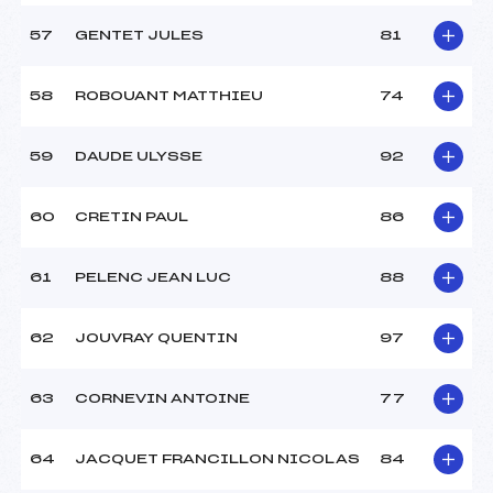
57
GENTET JULES
81
58
ROBOUANT MATTHIEU
74
59
DAUDE ULYSSE
92
60
CRETIN PAUL
86
61
PELENC JEAN LUC
88
62
JOUVRAY QUENTIN
97
63
CORNEVIN ANTOINE
77
64
JACQUET FRANCILLON NICOLAS
84