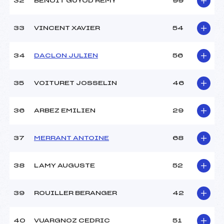
32
BENOIT GUYOD REMY
99
33
VINCENT XAVIER
54
34
DACLON JULIEN
56
35
VOITURET JOSSELIN
46
36
ARBEZ EMILIEN
29
37
MERRANT ANTOINE
68
38
LAMY AUGUSTE
52
39
ROUILLER BERANGER
42
40
VUARGNOZ CEDRIC
51