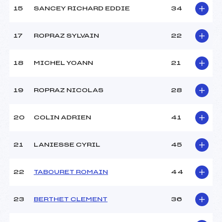
15
SANCEY RICHARD EDDIE
34
Pénalité appliquée :
47.1400
17
ROPRAZ SYLVAIN
22
Catégorie :
Min->Mas
18
MICHEL YOANN
21
19
ROPRAZ NICOLAS
28
20
COLIN ADRIEN
41
21
LANIESSE CYRIL
45
22
TABOURET ROMAIN
44
23
BERTHET CLEMENT
36