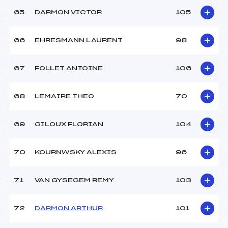
65
DARMON VICTOR
105
66
EHRESMANN LAURENT
98
67
FOLLET ANTOINE
106
68
LEMAIRE THEO
70
69
GILOUX FLORIAN
104
70
KOURNWSKY ALEXIS
96
71
VAN GYSEGEM REMY
103
72
DARMON ARTHUR
101