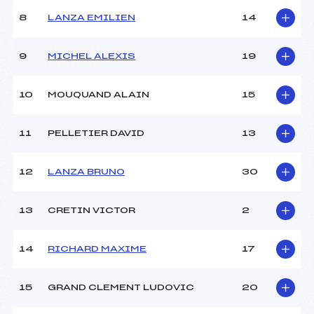
(MJ)
8
LANZA EMILIEN
14
Ouvreurs C :
VUILLERMET LUCAS (MJ)
Ouvreurs D :
–
Ouvreurs E :
–
9
MICHEL ALEXIS
19
Météo :
VARIABLE
Neige :
FRAICHE FROIDE
10
MOUQUAND ALAIN
15
MANCHE 2
11
PELLETIER DAVID
13
Nombre de portes :
37
Heure de départ :
12h25
12
LANZA BRUNO
30
Traceur :
BONDIER PIERRE (MJ)
Ouvreurs A :
NABOT ELIE (MJ)
13
CRETIN VICTOR
2
Ouvreurs B :
VUILLERMET BASTIEN
(MJ)
Ouvreurs C :
VUILLERMET LUCAS (MJ)
14
RICHARD MAXIME
17
Ouvreurs D :
–
Ouvreurs E :
–
15
GRAND CLEMENT LUDOVIC
20
Température départ :
-6
Température arrivée :
-6