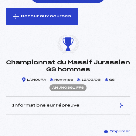
Retour aux courses
foi(s) le ski
Championnat du Massif Jurassien
GS hommes
LAMOURA
Hommes
12/03/06
GS
AMJM0361.FFS
Informations sur l’épreuve
JURY DE COMPÉTITION
Imprimer
Délégué Technique :
LEVRIER FRANCOIS (MJ)