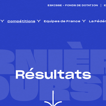
ESKISSE – FONDS DE DOTATION
E
Compétitions
Equipes de France
La Fédé
RNIÈ
Résultats
OURS