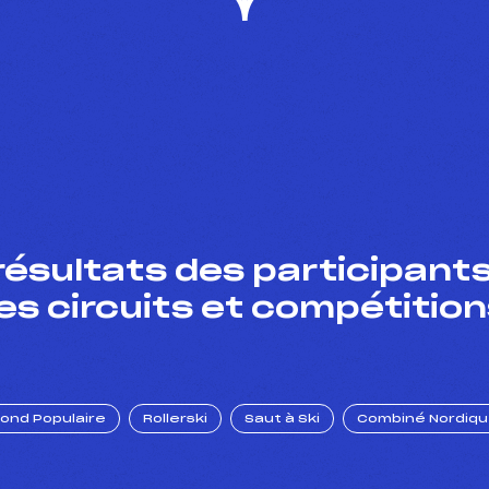
résultats des participants
es circuits et compétition
Fond Populaire
Rollerski
Saut à Ski
Combiné Nordiq