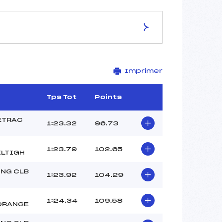
ES DE LA PISTE
Imprimer
PISTE DU CORBEY
1885
1432
Tps Tot
Points
453
2028/10/03
ETRAC
1:23.32
96.73
1:23.79
102.65
LTIGH
–
NG CLB
1:23.92
104.29
–
–
–
1:24.34
109.58
ORANGE
–