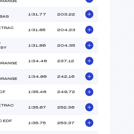
ORANGE
1:31.77
203.22
BAS
ETRAC
1:31.85
204.23
F
1:31.86
204.35
SSY
1:34.46
237.12
ORANGE
1:34.86
242.16
ORANGE
CF
1:35.46
249.72
ETRAC
1:35.67
252.36
 EDF
1:35.75
253.37