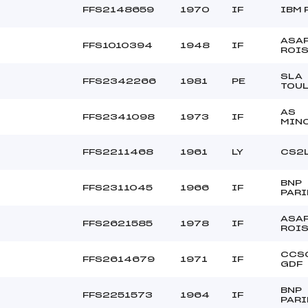
FFS2148659
1970
IF
IBM 
ASA
FFS1010394
1948
IF
ROI
SLA
FFS2342266
1981
PE
TOU
AS
FFS2341098
1973
IF
MIN
FFS2211468
1961
LY
CS2
BNP
FFS2311045
1966
IF
PARI
ASA
FFS2621585
1978
IF
ROI
CCSC
FFS2614679
1971
IF
GDF
BNP
FFS2251573
1964
IF
PARI