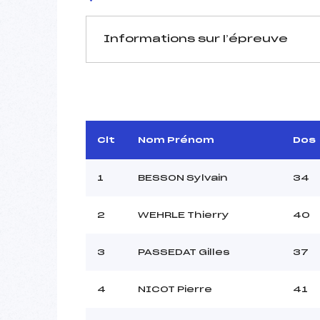
Informations sur l’épreuve
JURY DE COMPÉTITION
Délégué Technique :
Arbitre :
Assistant :
BOURGE
Clt
Nom Prénom
Dos
Dir. Epreuve :
ABLO
1
BESSON Sylvain
34
2
WEHRLE Thierry
40
MANCHE 1
Nombre de portes :
3
PASSEDAT Gilles
37
Heure de départ :
Traceur :
DENJEA
Ouvreurs A :
DIER
4
NICOT Pierre
41
Ouvreurs B :
R