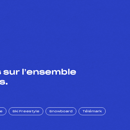
 sur l’ensemble
s.
ue
Ski Freestyle
Snowboard
Télémark