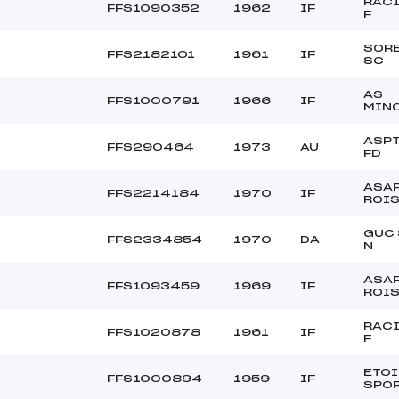
–
Ouvreurs C :
RACI
FFS1090352
1962
IF
F
–
Ouvreurs D :
–
Ouvreurs E :
SOR
FFS2182101
1961
IF
SC
NUAGEUX
Température départ
FROIDE
Température arrivée
AS
FFS1000791
1966
IF
MIN
ASPT
96.7300
FFS290464
1973
AU
FD
Cad->Mas
ASA
FFS2214184
1970
IF
ROI
GUC
FFS2334854
1970
DA
N
ASA
FFS1093459
1969
IF
ROI
RACI
FFS1020878
1961
IF
F
ETOI
FFS1000894
1959
IF
SPO