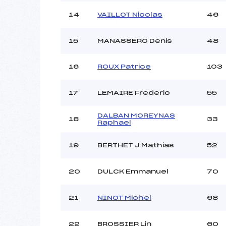
14
VAILLOT Nicolas
46
15
MANASSERO Denis
48
16
ROUX Patrice
103
17
LEMAIRE Frederic
55
DALBAN MOREYNAS
18
33
Raphael
19
BERTHET J Mathias
52
20
DULCK Emmanuel
70
21
NINOT Michel
68
22
BROSSIER Lin
60