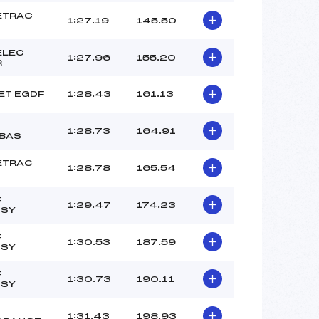
ETRAC
1:27.19
145.50
ELEC
1:27.96
155.20
R
ET EGDF
1:28.43
161.13
1:28.73
164.91
BAS
ETRAC
1:28.78
165.54
F
1:29.47
174.23
SSY
F
1:30.53
187.59
SSY
F
1:30.73
190.11
SSY
1:31.43
198.93