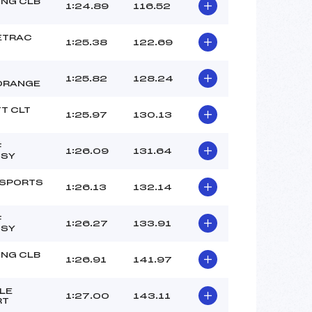
–
NG CLB
1:24.89
116.52
–
–
ETRAC
1:25.38
122.69
 :
-2
 :
-1
1:25.82
128.24
ORANGE
T CLT
1:25.97
130.13
F
1:26.09
131.64
SSY
 SPORTS
1:26.13
132.14
F
1:26.27
133.91
SSY
NG CLB
1:26.91
141.97
LE
1:27.00
143.11
RT