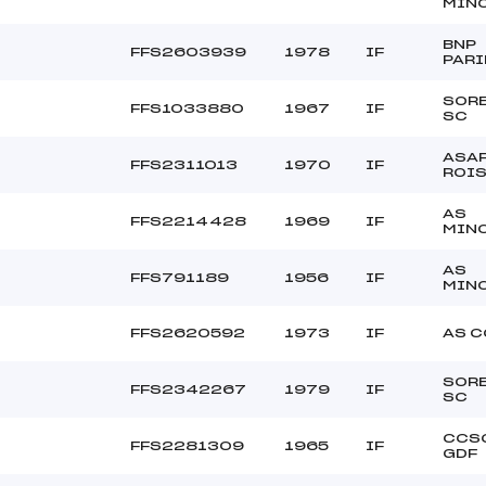
MIN
BNP
FFS2603939
1978
IF
PARI
SOR
FFS1033880
1967
IF
SC
ASA
FFS2311013
1970
IF
ROI
AS
FFS2214428
1969
IF
MIN
AS
FFS791189
1956
IF
MIN
FFS2620592
1973
IF
AS C
SOR
FFS2342267
1979
IF
SC
CCSC
FFS2281309
1965
IF
GDF