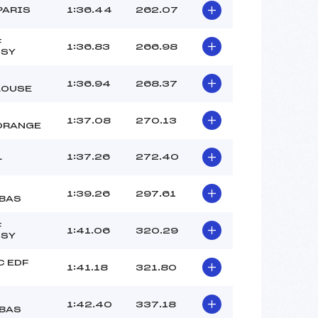
PARIS
1:36.44
262.07
F
1:36.83
266.98
SSY
1:36.94
268.37
LOUSE
1:37.08
270.13
ORANGE
L
1:37.26
272.40
1:39.26
297.61
BAS
F
1:41.06
320.29
SSY
 EDF
1:41.18
321.80
1:42.40
337.18
BAS