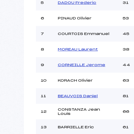
Ouvreurs C :
5
DADOU Frederic
31
Ouvreurs D :
Ouvreurs E :
6
PINAUD Olivier
53
Météo :
Neige :
7
COURTOIS Emmanuel
45
Pénalité appliquée :
8
MOREAU Laurent
38
Catégorie :
9
CORNEILLE Jerome
44
10
KORACH Olivier
63
11
BEAUVOIS Daniel
81
CONSTANZA Jean
12
66
Louis
13
BARRIELLE Eric
61