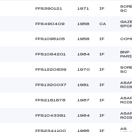
SOR
FFS390121
1971
IF
SC
GAZ
FFS490409
1958
CA
SPO
FFS1095105
1958
IF
COM
BNP
FFS1094201
1964
IF
PARI
SOR
FFS1220839
1970
IF
SC
ASA
FFS1320037
1981
IF
ROI
ASA
FFS2181876
1967
IF
ROI
ASA
FFS1043381
1964
IF
ROI
AS
FFS2341100
1965
IF