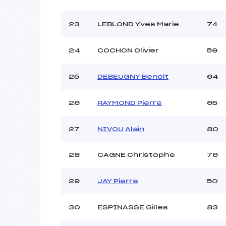
23
LEBLOND Yves Marie
74
24
COCHON Olivier
59
25
DEBEUGNY Benoit
64
26
RAYMOND Pierre
65
27
NIVOU Alain
80
28
CAGNE Christophe
76
29
JAY Pierre
50
30
ESPINASSE Gilles
83