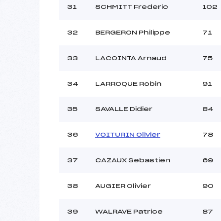
31
SCHMITT Frederic
102
32
BERGERON Philippe
71
33
LACOINTA Arnaud
75
34
LARROQUE Robin
91
35
SAVALLE Didier
84
36
VOITURIN Olivier
78
37
CAZAUX Sebastien
69
38
AUGIER Olivier
90
39
WALRAVE Patrice
87