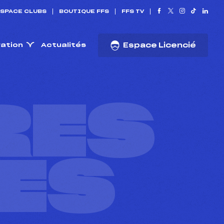
SPACE CLUBS
BOUTIQUE FFS
FFS TV
ration
Actualités
Espace Licencié
RES
ES