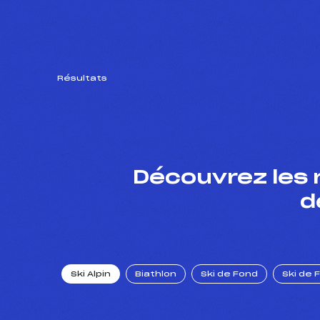
Résultats
Découvrez les 
d
Ski Alpin
Biathlon
Ski de Fond
Ski de 