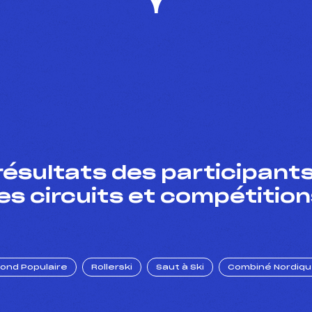
résultats des participants
es circuits et compétition
Fond Populaire
Rollerski
Saut à Ski
Combiné Nordiq