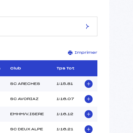
ES DE LA PISTE
Imprimer
–
2675
1928
m
Club
Tps Tot
747
–
SC ARECHES
1:15.81
SC AVORIAZ
1:16.07
–
EMHM/V.ISERE
1:16.12
–
–
SC DEUX ALPE
1:16.21
–