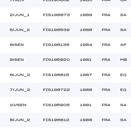
2/JUN_1
FIS196873
1989
FRA
SA
5/JUN_2
FIS196539
1986
FRA
SA
8/SEN
FIS196136
1984
FRA
AP
9/SEN
FIS195920
1981
FRA
MB
6/JUN_2
FIS196615
1987
FRA
EQ
7/JUN_2
FIS196722
1988
FRA
EQ
10/SEN
FIS195905
1981
FRA
SA
8/JUN_2
FIS196812
1988
FRA
SA