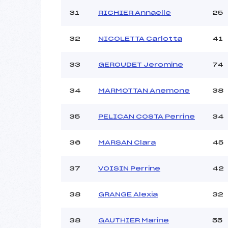
31
RICHIER Annaelle
25
32
NICOLETTA Carlotta
41
33
GEROUDET Jeromine
74
34
MARMOTTAN Anemone
38
35
PELICAN COSTA Perrine
34
36
MARSAN Clara
45
37
VOISIN Perrine
42
38
GRANGE Alexia
32
38
GAUTHIER Marine
55