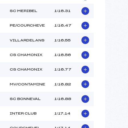
–
–
SC MERIBEL
1:16.31
–
–
PE/COURCHEVE
1:16.47
 :
0°C
 :
2°
VILLARDELANS
1:16.55
CS CHAMONIX
1:16.56
CS CHAMONIX
1:16.77
MV/CONTAMINE
1:16.82
SC BONNEVAL
1:16.88
INTER CLUB
1:17.14
COURCHEVEL
1:17.14