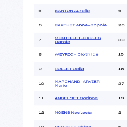
Ouvreurs B :
MONGE
Ouvreurs C :
PINT
5
SANTON Aurelie
6
Ouvreurs D :
SA
Ouvreurs E :
6
BARTHET Anne-Sophie
26
Météo :
Neige :
MONTILLET-CARLES
7
30
Carole
8
WEYRICH Clothilde
15
Pénalité appliquée :
Catégorie :
9
ROLLET Celia
16
MARCHAND-ARVIER
10
27
Marie
11
ANSELMET Corinne
19
12
NOENS Nastasia
2
12
GEORGES Chloe
5