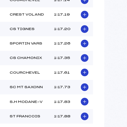
CREST VOLAND
1:17.19
CS TIGNES
1:17.20
SPORTIN VARS
1:17.26
CS CHAMONIX
1:17.35
COURCHEVEL
1:17.61
SC MT SAXONN
1:17.73
S.H MODANE-V
1:17.83
ST FRANCOIS
1:17.88