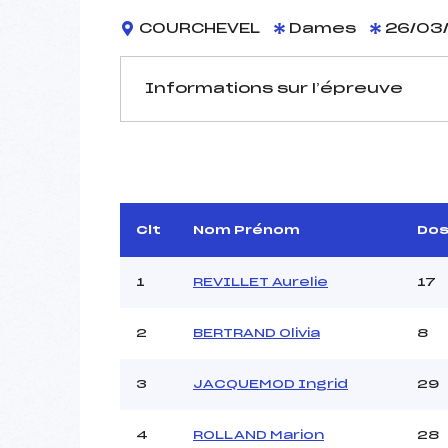
COURCHEVEL
Dames
26/03
Informations sur l’épreuve
JURY DE COMPÉTITION
Délégué Technique :
M
Arbitre :
F
Assistant :
BELL
Clt
Nom Prénom
Do
Dir. Epreuve :
MAR
1
REVILLET Aurelie
17
2
BERTRAND Olivia
8
MANCHE 1
Nombre de portes :
3
JACQUEMOD Ingrid
29
Heure de départ :
Traceur :
FO
4
ROLLAND Marion
28
Ouvreurs A :
D