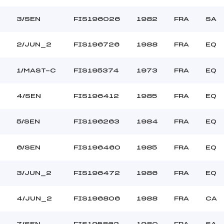
LLAZ VINCENT (FRA)
Ouvreurs B :
URAULT ALEXIS (FRA)
Ouvreurs C :
3/SEN
FIS196026
1982
FRA
SA
NDRAZ MORANE (FRA)
Ouvreurs D :
–
Ouvreurs E :
2/JUN_2
FIS196726
1988
FRA
EQ
BEAU
Température départ
DURE
Température arrivée
1/MAST-C
FIS195374
1973
FRA
EQ
4/SEN
FIS196412
1985
FRA
EQ
8.4300
*
5/SEN
FIS196263
1984
FRA
EQ
6/SEN
FIS196460
1985
FRA
EQ
3/JUN_2
FIS196472
1986
FRA
EQ
4/JUN_2
FIS196806
1988
FRA
CA
7/SEN
FIS195862
1980
FRA
SA