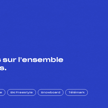
 sur l’ensemble
s.
ue
Ski Freestyle
Snowboard
Télémark