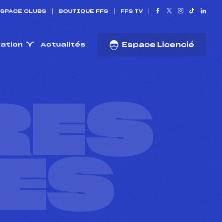
SPACE CLUBS
BOUTIQUE FFS
FFS TV
ration
Actualités
Espace Licencié
RES
ES