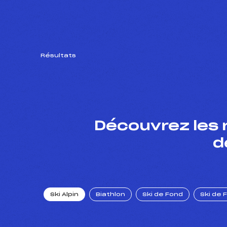
Résultats
Découvrez les 
d
Ski Alpin
Biathlon
Ski de Fond
Ski de 