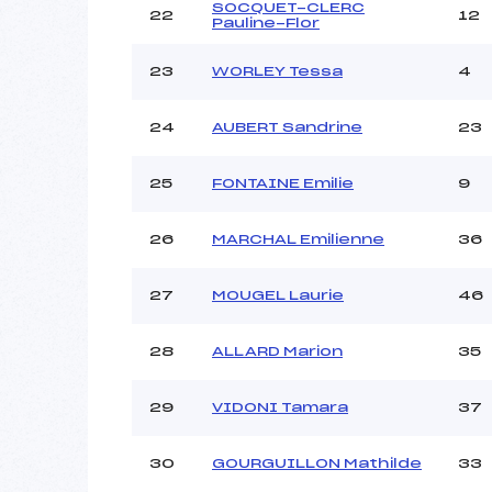
SOCQUET-CLERC
22
12
Pauline-Flor
23
WORLEY Tessa
4
24
AUBERT Sandrine
23
25
FONTAINE Emilie
9
26
MARCHAL Emilienne
36
27
MOUGEL Laurie
46
28
ALLARD Marion
35
29
VIDONI Tamara
37
30
GOURGUILLON Mathilde
33