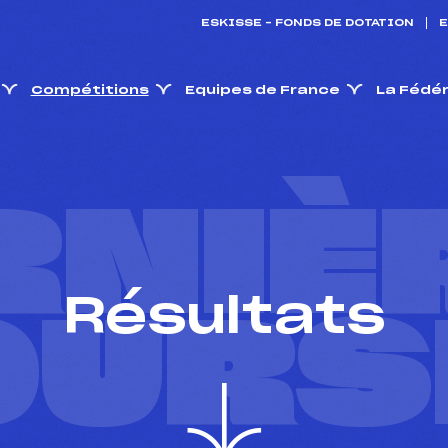
ESKISSE – FONDS DE DOTATION
E
Compétitions
Equipes de France
La Fédé
RNIÈ
Résultats
OURS