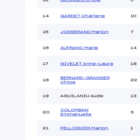
14
GARDET Charlene
10
15
JOSSERAND Marion
7
16
AUFRANC Marie
14
17
GIVELET Anne-Laure
18
BERNARD-GRANGER
18
22
Chloe
19
AGUILANIU Aude
13
COLOMBAN
20
3
Emmanuelle
21
PELLISSIER Marion
1