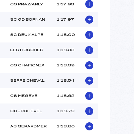
CS PRAZ/ARLY
1:17.93
SC GD BORNAN
1:17.97
SC DEUX ALPE
1:18.00
LES HOUCHES
1:18.33
CS CHAMONIX
1:18.39
SERRE CHEVAL
1:18.54
CS MEGEVE
1:18.62
COURCHEVEL
1:18.79
AS GERARDMER
1:18.80