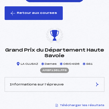
Retour aux courses
foi(s) le ski
Grand Prix du Département Haute
Savoie
LA CLUSAZ
Dames
06/04/26
GS1
AMBF1361.FFS
Informations sur l’épreuve
JURY DE COMPÉTITION
Télécharger les résultats
Délégué Technique :
GARIN ALEXIS (MB)