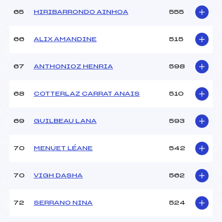
65
HIRIBARRONDO AINHOA
555
66
ALIX AMANDINE
515
67
ANTHONIOZ HENRIA
598
68
COTTERLAZ CARRAT ANAIS
510
69
GUILBEAU LANA
593
70
MENUET LÉANE
542
70
VIGH DASHA
562
72
SERRANO NINA
524