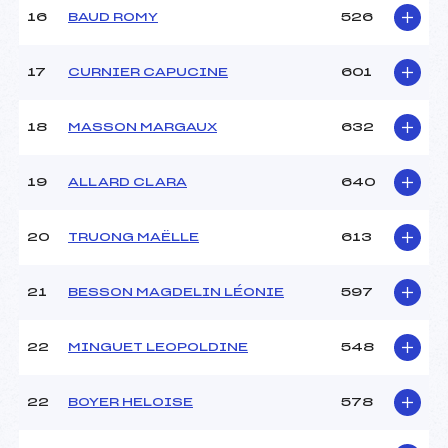
16
BAUD ROMY
526
Pénalité appliquée :
226.9700
Catégorie :
U12
17
CURNIER CAPUCINE
601
18
MASSON MARGAUX
632
19
ALLARD CLARA
640
20
TRUONG MAËLLE
613
21
BESSON MAGDELIN LÉONIE
597
22
MINGUET LEOPOLDINE
548
22
BOYER HELOISE
578