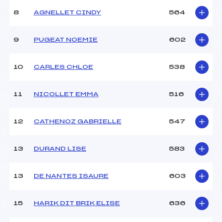
Ouvreurs B :
DENERIAZ TANA (MB)
8
AGNELLET CINDY
564
Ouvreurs C :
–
Ouvreurs D :
–
Ouvreurs E :
–
9
PUGEAT NOEMIE
602
Météo :
–
Neige :
–
10
CARLES CHLOE
538
MANCHE 2
11
NICOLLET EMMA
516
Nombre de portes :
–
Heure de départ :
–
12
CATHENOZ GABRIELLE
547
Traceur :
–
Ouvreurs A :
–
13
DURAND LISE
583
Ouvreurs B :
–
Ouvreurs C :
–
Ouvreurs D :
–
13
DE NANTES ISAURE
603
Ouvreurs E :
–
Température départ :
–
15
HARIK DIT BRIK ELISE
636
Température arrivée :
–