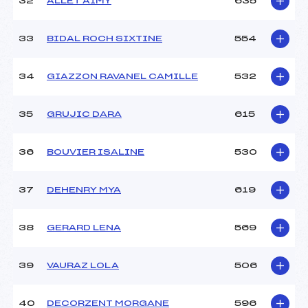
32
ALLET AIMY
635
33
BIDAL ROCH SIXTINE
554
34
GIAZZON RAVANEL CAMILLE
532
35
GRUJIC DARA
615
36
BOUVIER ISALINE
530
37
DEHENRY MYA
619
38
GERARD LENA
569
39
VAURAZ LOLA
506
40
DECORZENT MORGANE
596