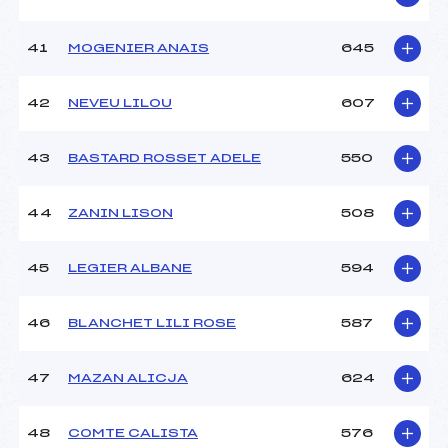
41
MOGENIER ANAIS
645
42
NEVEU LILOU
607
43
BASTARD ROSSET ADELE
550
44
ZANIN LISON
508
45
LEGIER ALBANE
594
46
BLANCHET LILI ROSE
587
47
MAZAN ALICJA
624
48
COMTE CALISTA
576