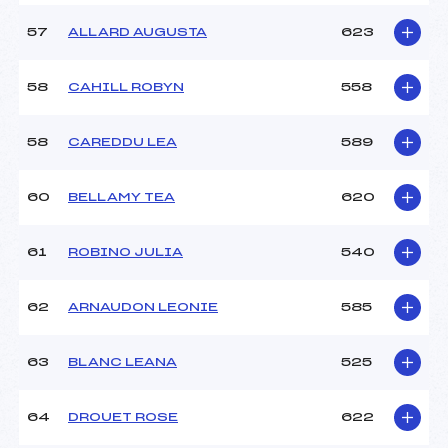
57
ALLARD AUGUSTA
623
58
CAHILL ROBYN
558
58
CAREDDU LEA
589
60
BELLAMY TEA
620
61
ROBINO JULIA
540
62
ARNAUDON LEONIE
585
63
BLANC LEANA
525
64
DROUET ROSE
622