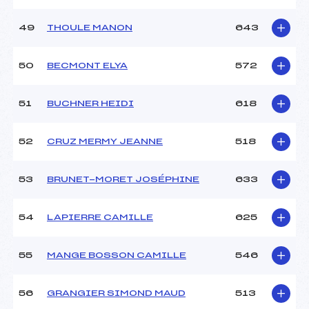
49
THOULE MANON
643
50
BECMONT ELYA
572
51
BUCHNER HEIDI
618
52
CRUZ MERMY JEANNE
518
53
BRUNET-MORET JOSÉPHINE
633
54
LAPIERRE CAMILLE
625
55
MANGE BOSSON CAMILLE
546
56
GRANGIER SIMOND MAUD
513