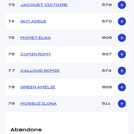
73
JACQUET VICTOIRE
579
74
GUY ADELE
570
75
MOMET ELSA
605
76
CUMIN ROMY
637
77
CALLOUD ROMIE
574
78
GREEN AMÉLIE
626
79
MOSSUZ ILONA
511
Abandons