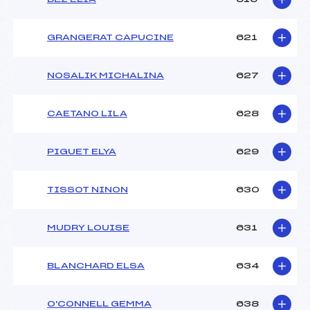
GRANGERAT CAPUCINE
621
NOSALIK MICHALINA
627
CAETANO LILA
628
PIGUET ELYA
629
TISSOT NINON
630
MUDRY LOUISE
631
BLANCHARD ELSA
634
O'CONNELL GEMMA
638