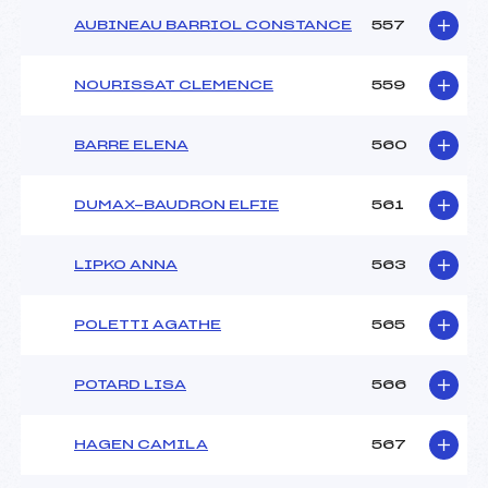
AUBINEAU BARRIOL CONSTANCE
557
NOURISSAT CLEMENCE
559
BARRE ELENA
560
DUMAX-BAUDRON ELFIE
561
LIPKO ANNA
563
POLETTI AGATHE
565
POTARD LISA
566
HAGEN CAMILA
567