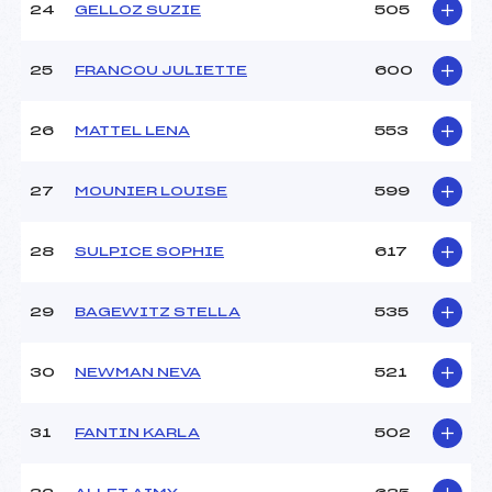
24
GELLOZ SUZIE
505
25
FRANCOU JULIETTE
600
26
MATTEL LENA
553
27
MOUNIER LOUISE
599
28
SULPICE SOPHIE
617
29
BAGEWITZ STELLA
535
30
NEWMAN NEVA
521
31
FANTIN KARLA
502