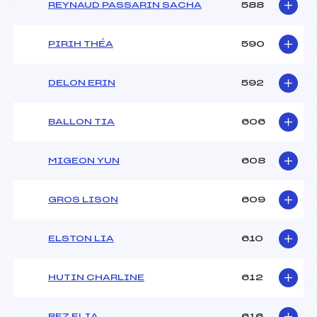
REYNAUD PASSARIN SACHA
588
PIRIH THÉA
590
DELON ERIN
592
BALLON TIA
606
MIGEON YUN
608
GROS LISON
609
ELSTON LIA
610
HUTIN CHARLINE
612
BEZ ELIA
616