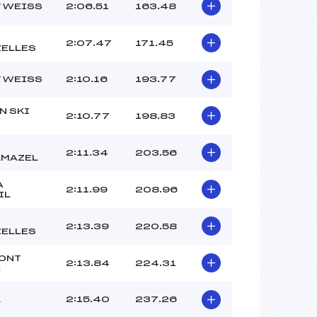
–
V WEISS
2:06.51
163.48
–
–
2:07.47
171.45
ELLES
 :
–
 :
–
V WEISS
2:10.16
193.77
N SKI
2:10.77
198.83
2:11.34
203.56
LMAZEL
A
2:11.99
208.96
IL
2:13.39
220.58
ELLES
ONT
2:13.84
224.31
E
L
2:15.40
237.26