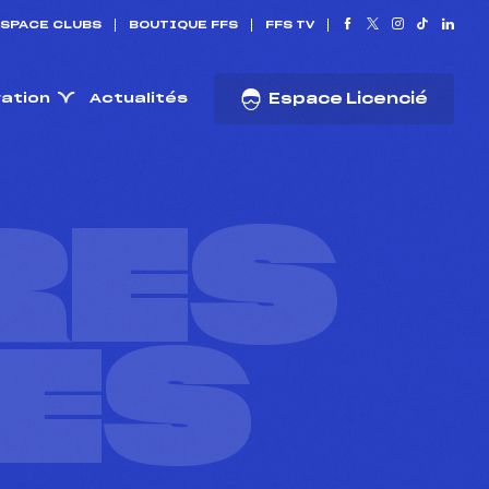
SPACE CLUBS
BOUTIQUE FFS
FFS TV
ration
Actualités
Espace Licencié
RES
ES