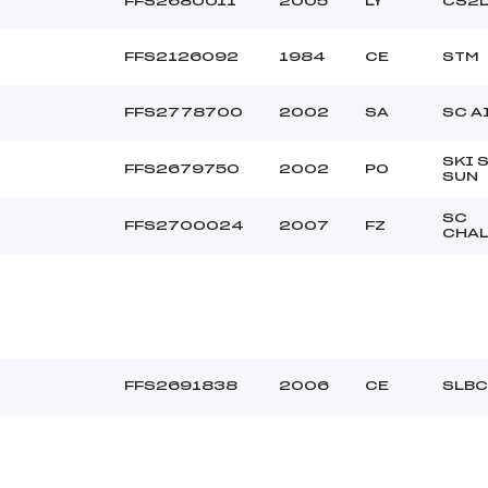
FFS2680011
2005
LY
CS2
FFS2126092
1984
CE
STM
FFS2778700
2002
SA
SC A
SKI 
FFS2679750
2002
PO
SUN
SC
FFS2700024
2007
FZ
CHA
FFS2691838
2006
CE
SLBC