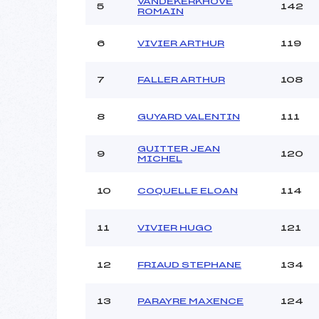
Ouvreurs C :
VANDEKERKHOVE
5
142
ROMAIN
Ouvreurs D :
Ouvreurs E :
6
VIVIER ARTHUR
119
Météo :
Neige :
7
FALLER ARTHUR
108
Pénalité appliquée :
8
GUYARD VALENTIN
111
Catégorie :
GUITTER JEAN
9
120
MICHEL
10
COQUELLE ELOAN
114
11
VIVIER HUGO
121
12
FRIAUD STEPHANE
134
13
PARAYRE MAXENCE
124