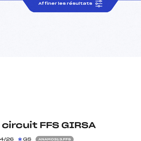
Affiner les résultats
 circuit FFS GIRSA
4/26
GS
ANAM0313.FFS