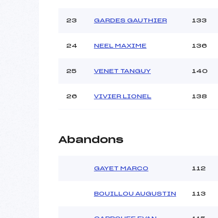
23
GARDES GAUTHIER
133
24
NEEL MAXIME
136
25
VENET TANGUY
140
26
VIVIER LIONEL
138
Abandons
GAYET MARCO
112
BOUILLOU AUGUSTIN
113