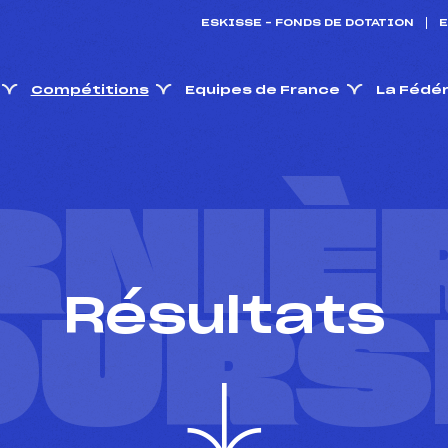
ESKISSE – FONDS DE DOTATION
E
Compétitions
Equipes de France
La Fédé
RNIÈ
Résultats
OURS