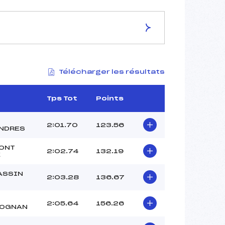
ES DE LA PISTE
Télécharger les résultats
STADE Y. RICHARD
2625
2325
Tps Tot
Points
300
3465/11/17
2:01.70
123.56
NDRES
ONT
2:02.74
132.19
E
37
ASSIN
2:03.28
136.67
11H40
CHOMAZ (SA)
MARSELLA (LY)
2:05.64
156.26
LOGNAN
OLLAGNIER (LY)