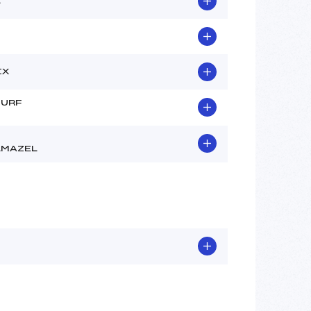
L
IX
SURF
LMAZEL