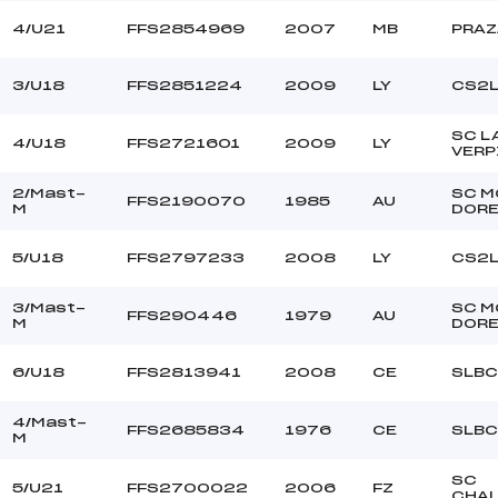
4/U21
FFS2854969
2007
MB
PRAZ
3/U18
FFS2851224
2009
LY
CS2
SC L
4/U18
FFS2721601
2009
LY
VERP
2/Mast-
SC M
FFS2190070
1985
AU
M
DOR
5/U18
FFS2797233
2008
LY
CS2
3/Mast-
SC M
FFS290446
1979
AU
M
DOR
6/U18
FFS2813941
2008
CE
SLBC
4/Mast-
FFS2685834
1976
CE
SLBC
M
SC
5/U21
FFS2700022
2006
FZ
CHA