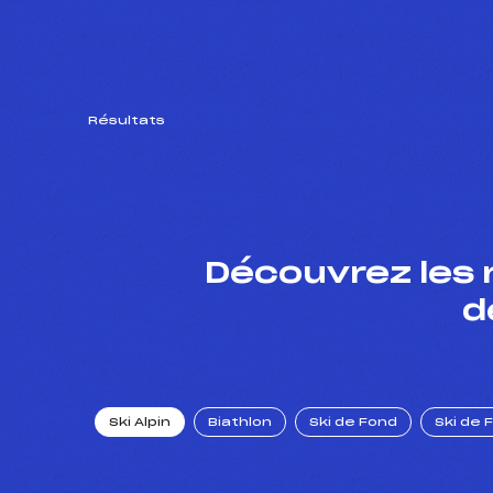
Résultats
Découvrez les 
d
Ski Alpin
Biathlon
Ski de Fond
Ski de 