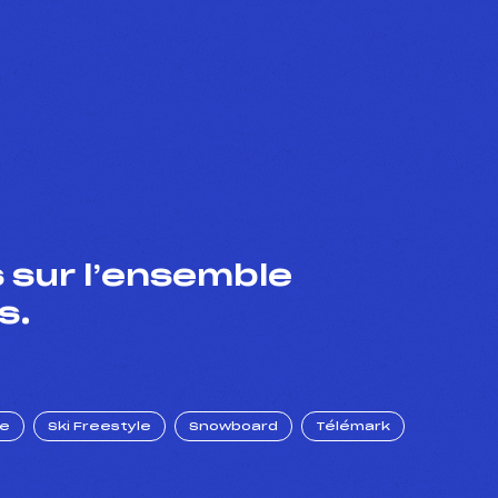
 sur l’ensemble
s.
ue
Ski Freestyle
Snowboard
Télémark