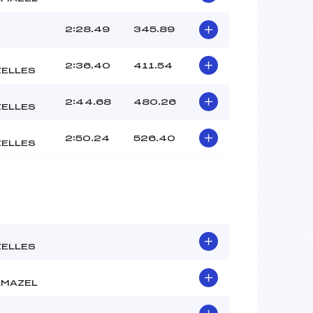
2:28.49
345.89
2:36.40
411.54
ELLES
2:44.68
480.26
ELLES
2:50.24
526.40
ELLES
ELLES
LMAZEL