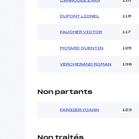
CARROUEE EVAN
115
DUPONT LIONEL
116
FAUCHER VICTOR
117
MOTARD QUENTIN
125
VERCHERAND ROMAN
139
Non partants
FARGIER YOANN
123
Non traités