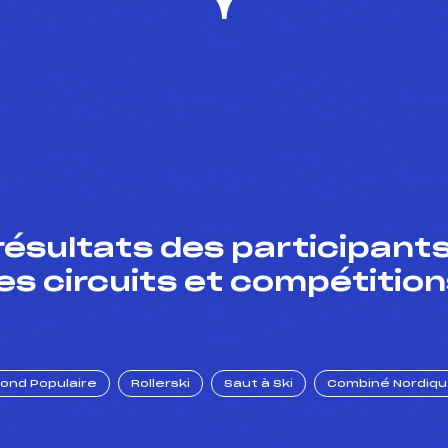
résultats des participants
es circuits et compétition
Fond Populaire
Rollerski
Saut à Ski
Combiné Nordiq