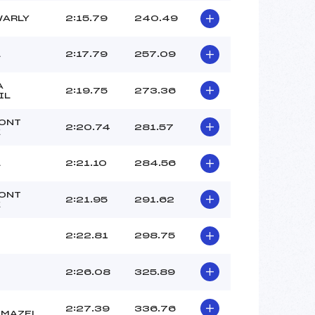
/ARLY
2:15.79
240.49
L
2:17.79
257.09
A
2:19.75
273.36
IL
ONT
2:20.74
281.57
E
L
2:21.10
284.56
ONT
2:21.95
291.62
E
2:22.81
298.75
2:26.08
325.89
2:27.39
336.76
LMAZEL