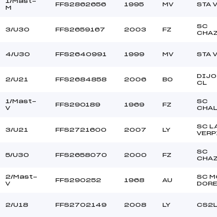
–
Ouvreurs C :
1/Mast-
FFS2862656
1995
MV
STA 
M
–
Ouvreurs D :
–
Ouvreurs E :
SC
3/U30
FFS2659167
2003
FZ
CHAZ
–
Température départ
–
Température arrivée
4/U30
FFS2640991
1999
MV
STA 
DIJO
123.5600
2/U21
FFS2684858
2006
BO
CL
U18->Mas
1/Mast-
SC
FFS290189
1969
FZ
V
CHA
SC L
3/U21
FFS2721600
2007
LY
VERP
SC
5/U30
FFS2658070
2000
FZ
CHAZ
2/Mast-
SC M
FFS290252
1968
AU
V
DOR
2/U18
FFS2702149
2008
LY
CS2