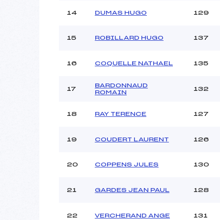
14
DUMAS HUGO
129
15
ROBILLARD HUGO
137
16
COQUELLE NATHAEL
135
BARDONNAUD
17
132
ROMAIN
18
RAY TERENCE
127
19
COUDERT LAURENT
126
20
COPPENS JULES
130
21
GARDES JEAN PAUL
128
22
VERCHERAND ANGE
131