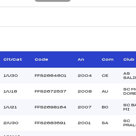
CARACTÉRISTIQU
GUYARD JÉRÔME (BO)
Piste :
DUITTOZ SYLVAIN (LY)
Altitude départ :
–
Altitude arrivée :
Clt/Cat
Code
An
Com
Club
IEU CHRISTOPHE (FZ)
Dénivelé :
Homologation :
AS
1/U30
FFS2664601
2004
CE
SALI
SC M
1/U18
FFS2672537
2008
AU
MANCHE 2
DOR
37
Nombre de portes :
SC B
1/U21
FFS2698164
2007
BO
10h
Heure de départ :
MI
AZEMA (LY)
Traceur :
SC
MARSELLA (LY)
Ouvreurs A :
2/U30
FFS2683591
2001
SA
PRA
OLLAGNIER (LY)
Ouvreurs B :