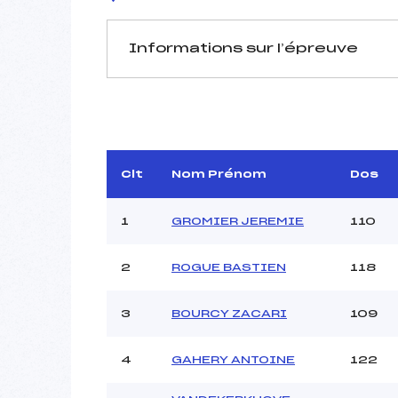
Informations sur l’épreuve
JURY DE COMPÉTITION
Délégué Technique :
Arbitre :
Assistant :
Clt
Nom Prénom
Dos
Dir. Epreuve :
MATH
1
GROMIER JEREMIE
110
2
ROGUE BASTIEN
118
MANCHE 1
Nombre de portes :
3
BOURCY ZACARI
109
Heure de départ :
Traceur :
Ouvreurs A :
4
GAHERY ANTOINE
122
Ouvreurs B :