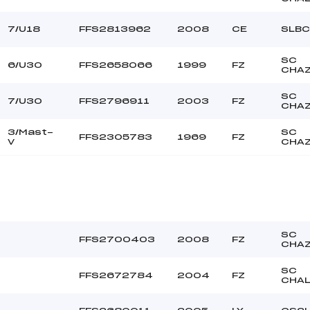
7/U18
FFS2813962
2008
CE
SLBC
SC
6/U30
FFS2658066
1999
FZ
CHAZ
SC
7/U30
FFS2796911
2003
FZ
CHAZ
3/Mast-
SC
FFS2305783
1969
FZ
V
CHAZ
SC
FFS2700403
2008
FZ
CHAZ
SC
FFS2672784
2004
FZ
CHA