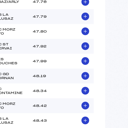
RAZ/ARLY
47.76
S LA
47.79
LUSAZ
C MORZ
47.80
VO
C ST
47.92
ERVAI
ES
47.99
OUCHES
C GD
48.19
ORNAN
C
48.34
ONTAMINE
C MORZ
48.42
VO
S LA
48.43
LUSAZ