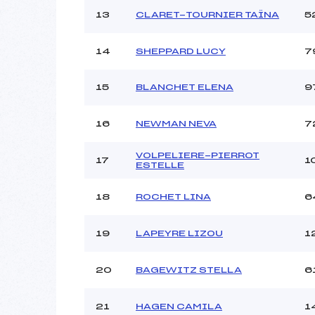
13
CLARET-TOURNIER TAÏNA
5
14
SHEPPARD LUCY
7
15
BLANCHET ELENA
9
16
NEWMAN NEVA
7
VOLPELIERE-PIERROT
17
1
ESTELLE
18
ROCHET LINA
6
19
LAPEYRE LIZOU
1
20
BAGEWITZ STELLA
6
21
HAGEN CAMILA
1