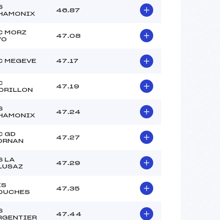
S
46.87
HAMONIX
C MORZ
47.08
VO
C MEGEVE
47.17
C
47.19
ORILLON
S
47.24
HAMONIX
C GD
47.27
ORNAN
S LA
47.29
LUSAZ
ES
47.35
OUCHES
S
47.44
RGENTIER