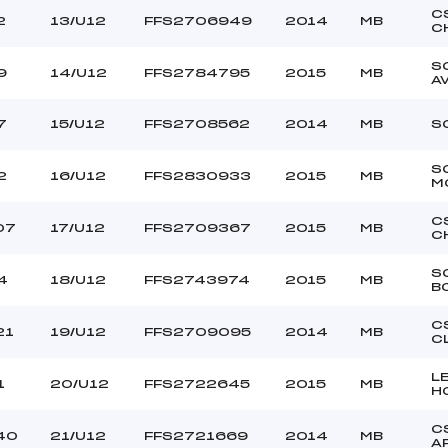
C
2
13/U12
FFS2706949
2014
MB
C
S
9
14/U12
FFS2784795
2015
MB
A
7
15/U12
FFS2708562
2014
MB
S
S
2
16/U12
FFS2830933
2015
MB
M
C
07
17/U12
FFS2709367
2015
MB
C
S
4
18/U12
FFS2743974
2015
MB
B
C
21
19/U12
FFS2709095
2014
MB
C
L
1
20/U12
FFS2722645
2015
MB
H
C
40
21/U12
FFS2721669
2014
MB
A