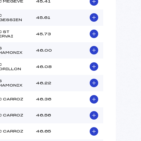
C MEGEVE
45.41
–
–
C
45.61
–
.GESSIEN
–
C ST
 :
–
45.73
ERVAI
 :
–
S
46.00
HAMONIX
C
46.08
ORILLON
S
46.22
HAMONIX
C CARROZ
46.36
C CARROZ
46.56
C CARROZ
46.65