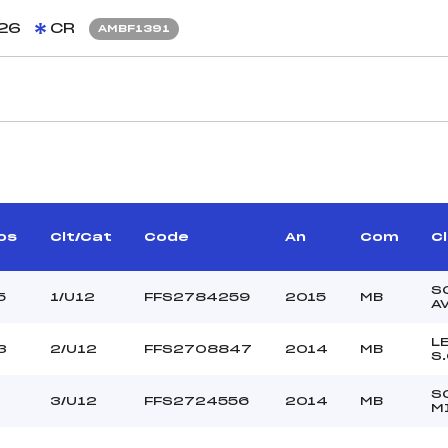
26
CR
AMBF1391
CARACTÉRISTIQU
FAVRAT MICHEL (MB)
Piste :
BOUVIER GERARD (MB)
Altitude départ :
–
Altitude arrivée :
os
Clt/Cat
Code
An
Com
C
AND CHRISTIAN (MB)
Dénivelé :
Homologation :
S
5
1/U12
FFS2784259
2015
MB
A
MANCHE 2
L
3
2/U12
FFS2708847
2014
MB
S
–
Nombre de portes :
–
Heure de départ :
S
3/U12
FFS2724556
2014
MB
M
–
Traceur :
–
Ouvreurs A :