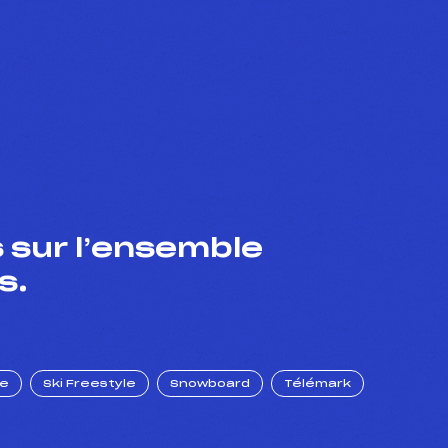
 sur l’ensemble
s.
ue
Ski Freestyle
Snowboard
Télémark