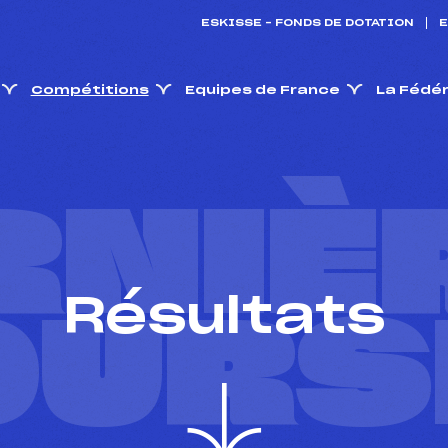
ESKISSE – FONDS DE DOTATION
E
Compétitions
Equipes de France
La Fédé
RNIÈ
Résultats
OURS