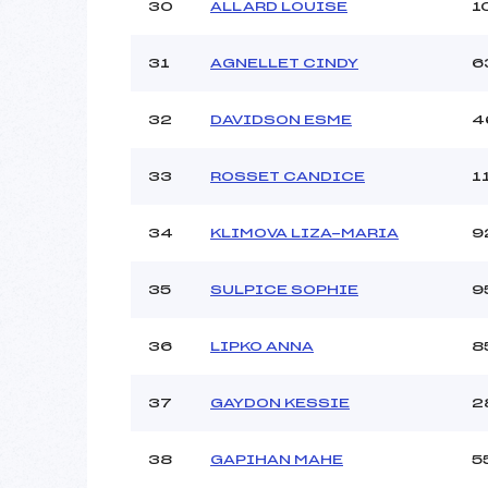
30
ALLARD LOUISE
1
31
AGNELLET CINDY
6
32
DAVIDSON ESME
4
33
ROSSET CANDICE
1
34
KLIMOVA LIZA-MARIA
9
35
SULPICE SOPHIE
9
36
LIPKO ANNA
8
37
GAYDON KESSIE
2
38
GAPIHAN MAHE
5