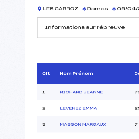
LES CARROZ
Dames
09/04/
Informations sur l’épreuve
JURY DE COMPÉTITION
Délégué Technique :
Arbitre :
Assistant :
Clt
Nom Prénom
D
Dir. Epreuve :
ALLAM
1
RICHARD JEANNE
7
MANCHE 1
2
LEVENEZ EMMA
2
Nombre de portes :
Heure de départ :
3
MASSON MARGAUX
7
Traceur :
Ouvreurs A :