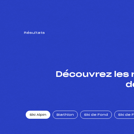
Résultats
Découvrez les 
d
Ski Alpin
Biathlon
Ski de Fond
Ski de 