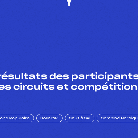
résultats des participants
es circuits et compétition
Fond Populaire
Rollerski
Saut à Ski
Combiné Nordiq