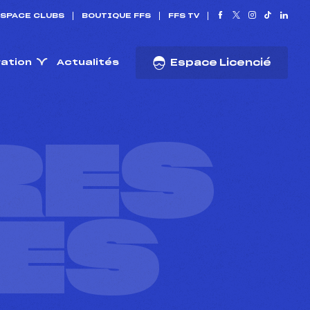
SPACE CLUBS
BOUTIQUE FFS
FFS TV
ration
Actualités
Espace Licencié
RES
ES