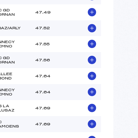
C GD
47.49
ORNAN
RAZ/ARLY
47.52
NNECY
47.55
EMNO
C GD
47.56
ORNAN
ALLEE
47.64
BOND
NNECY
47.64
EMNO
S LA
47.69
LUSAZ
C
47.69
AMOENS