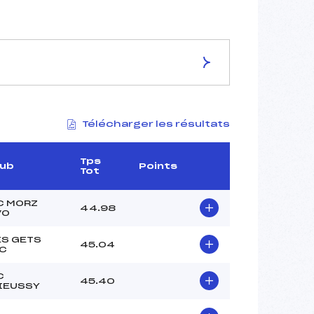
ES DE LA PISTE
Télécharger les résultats
–
–
–
Tps
lub
Points
Tot
–
–
C MORZ
44.98
VO
ES GETS
45.04
.C
–
–
C
45.40
IEUSSY
–
–