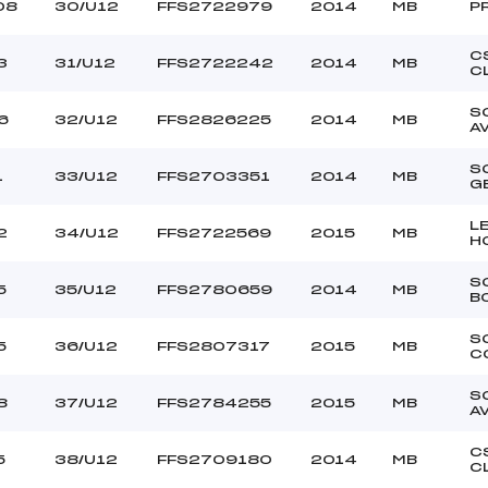
08
30/U12
FFS2722979
2014
MB
P
C
3
31/U12
FFS2722242
2014
MB
C
S
6
32/U12
FFS2826225
2014
MB
A
S
1
33/U12
FFS2703351
2014
MB
G
L
2
34/U12
FFS2722569
2015
MB
H
S
5
35/U12
FFS2780659
2014
MB
B
S
5
36/U12
FFS2807317
2015
MB
C
S
8
37/U12
FFS2784255
2015
MB
A
C
5
38/U12
FFS2709180
2014
MB
C