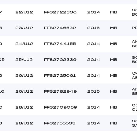
S
7
22/U12
FFS2722336
2014
MB
B
8
23/U12
FFS2746532
2015
MB
P
A
9
24/U12
FFS2744155
2014
MB
S
S
05
25/U12
FFS2722339
2014
MB
B
V
6
26/U12
FFS2725061
2014
MB
A
A
16
26/U12
FFS2782949
2015
MB
S
C
0
28/U12
FFS2709069
2014
MB
C
S
3
28/U12
FFS2755533
2014
MB
S