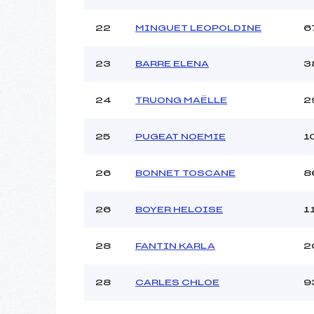
22
MINGUET LEOPOLDINE
6
23
BARRE ELENA
3
24
TRUONG MAËLLE
2
25
PUGEAT NOEMIE
1
26
BONNET TOSCANE
8
26
BOYER HELOISE
1
28
FANTIN KARLA
2
28
CARLES CHLOE
9