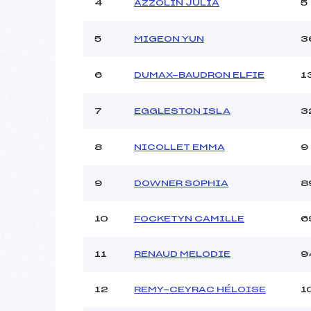
4
AZZOLIN JULIA
5
Ouvreurs B :
Ouvreurs C :
5
MIGEON YUN
3
Ouvreurs D :
Ouvreurs E :
Météo :
6
DUMAX-BAUDRON ELFIE
1
Neige :
7
EGGLESTON ISLA
3
Pénalité appliquée :
8
NICOLLET EMMA
9
Catégorie :
9
DOWNER SOPHIA
8
10
FOCKETYN CAMILLE
6
11
RENAUD MELODIE
9
12
REMY-CEYRAC HÉLOISE
1