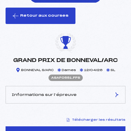
Retour aux courses
foi(s) le ski
GRAND PRIX DE BONNEVAL/ARC
BONNEVAL S/ARC
Dames
12/04/26
SL
ASAF0551.FFS
Informations sur l’épreuve
JURY DE COMPÉTITION
Télécharger les résultats
Délégué Technique :
FLEURY CHRISTIAN (SA)
Arbitre :
ROBERT ELIE (SA)