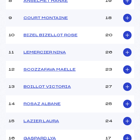
8
ANSELMET HANAE
19
Ouvreurs D :
–
Ouvreurs E :
–
Météo :
–
9
COURT MONTAINE
18
Neige :
–
10
BIZEL BIZELLOT ROSE
20
MANCHE 2
11
LEMERCIER NINA
26
Nombre de portes :
47
Heure de départ :
12H
Traceur :
JORCIN (SA)
12
SCOZZAFAVA MAELLE
23
Ouvreurs A :
CHARRIER (SA)
Ouvreurs B :
–
13
BOILLOT VICTORIA
27
Ouvreurs C :
–
Ouvreurs D :
–
Ouvreurs E :
–
14
ROSAZ ALBANE
25
Température départ :
–
Température arrivée :
–
15
LAZIER LAURA
24
Pénalité appliquée :
85.0000
16
GASPARD LYA
17