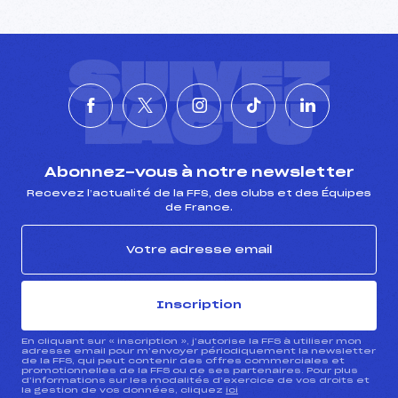
SUIVEZ
L'ACTU
Abonnez-vous à notre newsletter
Recevez l’actualité de la FFS, des clubs et des Équipes
de France.
Inscription
En cliquant sur « inscription », j’autorise la FFS à utiliser mon
adresse email pour m’envoyer périodiquement la newsletter
de la FFS, qui peut contenir des offres commerciales et
promotionnelles de la FFS ou de ses partenaires. Pour plus
d’informations sur les modalités d’exercice de vos droits et
la gestion de vos données, cliquez
ici