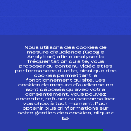
CONTACT
Nous utilisons des cookies de
ESPACE PRESSE
mesure d’audience (Google
Analytics) afin d’analyser la
fréquentation du site, vous
Ressources
proposer du contenu vidéo et les
performances du site, ainsi que des
Pass’Neige
cookies permettant le
Projet sportif fédéral
fonctionnement du site. Les
cookies de mesure d’audience ne
Projet de performance fédéral
sont déposés qu’avec votre
Antidopage
consentement. Vous pouvez
Pôle Développement, Formation, Suivi
accepter, refuser ou personnaliser
Scientifique
vos choix à tout moment. Pour
Listes ministérielles
obtenir plus d'informations sur
notre gestion des cookies, cliquez
Pôle vie de l’athlète
ici
.
Enseignement professionnel
Informatique et chronométrage