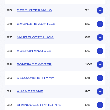
25
DESOUTTER MALO
71
26
GAGNIERE ACHILLE
80
27
MARTELOTTO LUCA
88
28
AGERON ANATOLE
91
29
BONIFACE XAVIER
103
30
DELCAMBRE TIMMY
95
31
ANANE ISANE
97
32
BRANDOLINI PHILIPPE
98