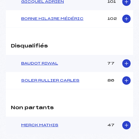
GICQUEL ADRIEN
101
BORNE HILAIRE MÉDÉRIC
102
Disqualifiés
BAUDOT RIWAL
77
SOLER RULLIER CARLES
86
Non partants
MERCK MATHIS
47