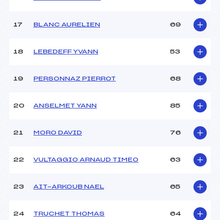
Catégorie :
U18->Mas
17
BLANC AURELIEN
69
18
LEBEDEFF YVANN
53
19
PERSONNAZ PIERROT
68
20
ANSELMET YANN
85
21
MORO DAVID
76
22
VULTAGGIO ARNAUD TIMEO
63
23
AIT-ARKOUB NAEL
65
24
TRUCHET THOMAS
64