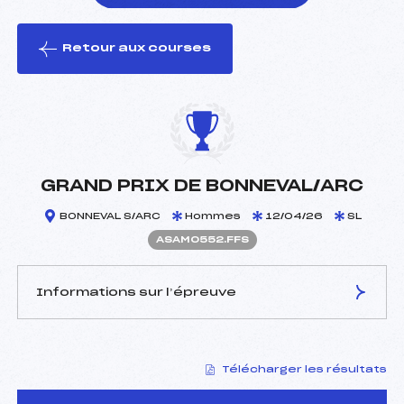
Retour aux courses
foi(s) le ski
GRAND PRIX DE BONNEVAL/ARC
BONNEVAL S/ARC
Hommes
12/04/26
SL
ASAM0552.FFS
Informations sur l’épreuve
JURY DE COMPÉTITION
Télécharger les résultats
Délégué Technique :
FLEURY CHRISTIAN (SA)
Arbitre :
ROBERT ELIE (SA)