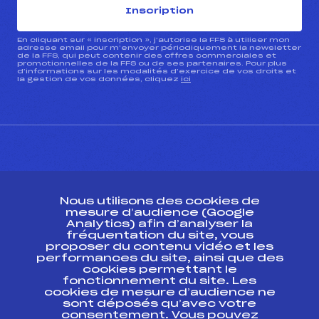
Inscription
En cliquant sur « inscription », j’autorise la FFS à utiliser mon
adresse email pour m’envoyer périodiquement la newsletter
de la FFS, qui peut contenir des offres commerciales et
promotionnelles de la FFS ou de ses partenaires. Pour plus
d’informations sur les modalités d’exercice de vos droits et
la gestion de vos données, cliquez
ici
CONTACT
Nous utilisons des cookies de
ESPACE PRESSE
mesure d’audience (Google
Analytics) afin d’analyser la
fréquentation du site, vous
Ressources
proposer du contenu vidéo et les
performances du site, ainsi que des
Pass’Neige
cookies permettant le
Projet sportif fédéral
fonctionnement du site. Les
cookies de mesure d’audience ne
Projet de performance fédéral
sont déposés qu’avec votre
Antidopage
consentement. Vous pouvez