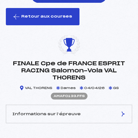
Retour aux courses
foi(s) le ski
FINALE Cpe de FRANCE ESPRIT
RACING Salomon-Vola VAL
THORENS
VAL THORENS
Dames
04/04/26
GS
AMAF0133.FFS
Informations sur l’épreuve
JURY DE COMPÉTITION