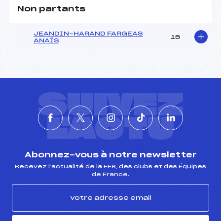
Non partants
Pénalité appliquée :
212.0100
Catégorie :
U21->CD
JEANDIN-HARAND FARGEAS
15
ANAÏS
SUIVEZ
L'ACTU
Abonnez-vous à notre newsletter
Recevez l’actualité de la FFS, des clubs et des Équipes
de France.