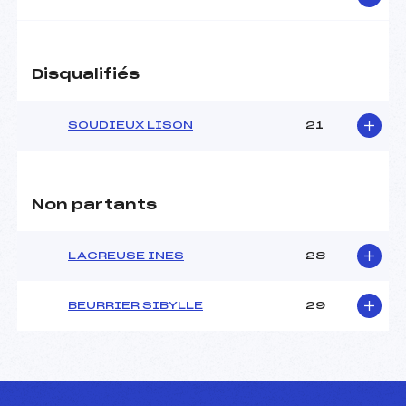
Pénalité appliquée :
128.4500
Catégorie :
U18->Mas
Disqualifiés
SOUDIEUX LISON
21
Non partants
LACREUSE INES
28
BEURRIER SIBYLLE
29