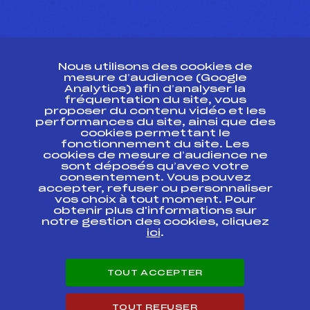
CONTACT
Nous utilisons des cookies de
ESPACE PRESSE
mesure d’audience (Google
Analytics) afin d’analyser la
fréquentation du site, vous
Ressources
proposer du contenu vidéo et les
performances du site, ainsi que des
Pass’Neige
cookies permettant le
Projet sportif fédéral
fonctionnement du site. Les
cookies de mesure d’audience ne
Projet de performance fédéral
sont déposés qu’avec votre
Antidopage
consentement. Vous pouvez
Pôle Développement, Formation, Suivi
accepter, refuser ou personnaliser
Scientifique
vos choix à tout moment. Pour
Listes ministérielles
obtenir plus d'informations sur
notre gestion des cookies, cliquez
Pôle vie de l’athlète
ici
.
Enseignement professionnel
Informatique et chronométrage
Circuits
TOUT ACCEPTER
Carrières
Développement des habiletés mentales
TOUT REFUSER