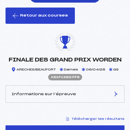
Retour aux courses
foi(s) le ski
FINALE DES GRAND PRIX WORDEN
ARECHES/BEAUFORT
Dames
06/04/26
GS
ASAF1282.FFS
Informations sur l’épreuve
JURY DE COMPÉTITION
Télécharger les résultats
Délégué Technique :
BRANCAZ XAVIER (SA)
Arbitre :
PATUEL LUCAS (SA)