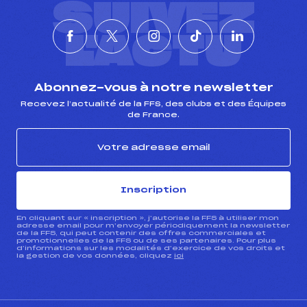
SUIVEZ
L'ACTU
Abonnez-vous à notre newsletter
Recevez l’actualité de la FFS, des clubs et des Équipes
de France.
Inscription
En cliquant sur « inscription », j’autorise la FFS à utiliser mon
adresse email pour m’envoyer périodiquement la newsletter
de la FFS, qui peut contenir des offres commerciales et
promotionnelles de la FFS ou de ses partenaires. Pour plus
d’informations sur les modalités d’exercice de vos droits et
la gestion de vos données, cliquez
ici