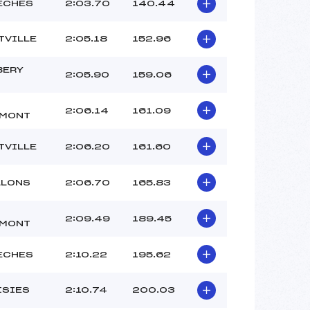
THABUIS (SA)
ECHES
2:03.70
140.44
MAGDINIER GIACOMETTI (SA)
–
TVILLE
2:05.18
152.96
 :
–
 :
–
BERY
2:05.90
159.06
2:06.14
161.09
EMONT
TVILLE
2:06.20
161.60
LLONS
2:06.70
165.83
2:09.49
189.45
EMONT
ECHES
2:10.22
195.62
ISIES
2:10.74
200.03