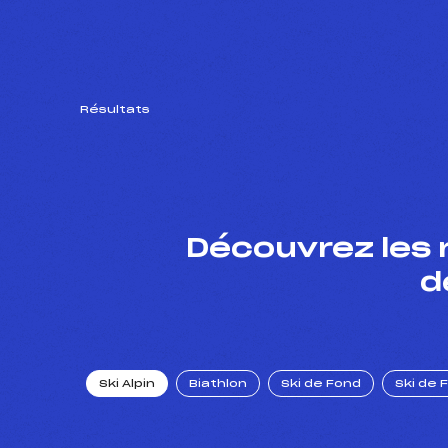
Résultats
Découvrez les 
d
Ski Alpin
Biathlon
Ski de Fond
Ski de 