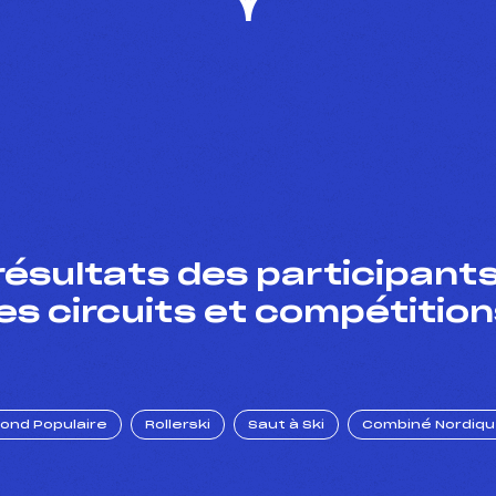
résultats des participants
es circuits et compétition
Fond Populaire
Rollerski
Saut à Ski
Combiné Nordiq