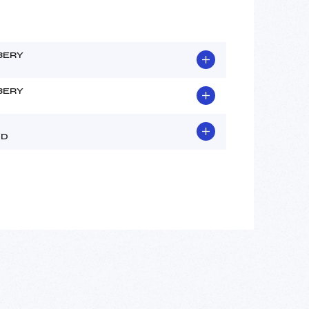
BERY
BERY
ND