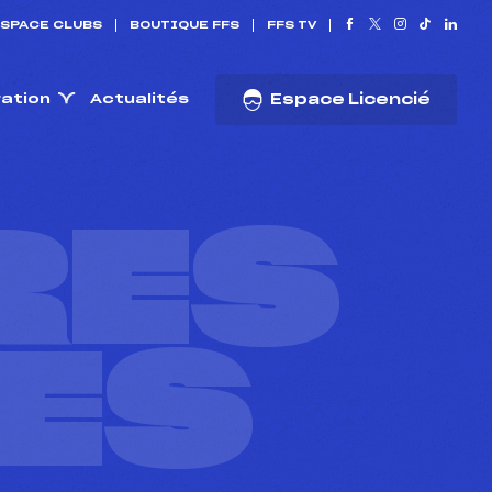
SPACE CLUBS
BOUTIQUE FFS
FFS TV
ration
Actualités
Espace Licencié
RES
ES