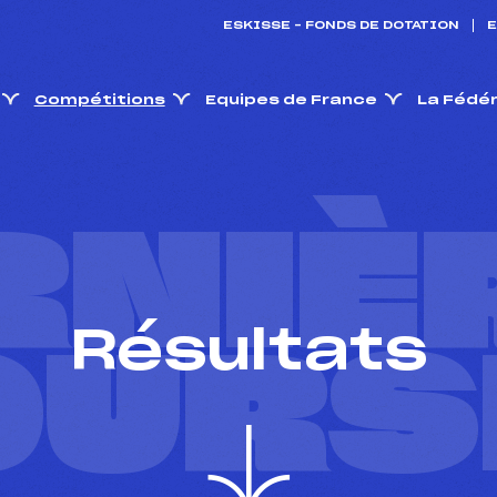
ESKISSE – FONDS DE DOTATION
E
Compétitions
Equipes de France
La Fédé
RNIÈ
Résultats
OURS