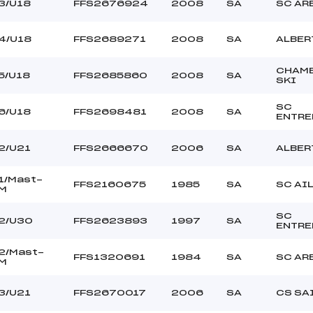
THABUIS (SA)
Ouvreurs C :
3/U18
FFS2676924
2008
SA
SC AR
ER GIACOMETTI (SA)
Ouvreurs D :
–
Ouvreurs E :
4/U18
FFS2689271
2008
SA
ALBER
–
Température départ
–
Température arrivée
CHAM
5/U18
FFS2685860
2008
SA
SKI
SC
6/U18
FFS2698481
2008
SA
103.3600
ENTR
U18->Mas
2/U21
FFS2666670
2006
SA
ALBER
1/Mast-
FFS2160675
1985
SA
SC AI
M
SC
2/U30
FFS2623893
1997
SA
ENTR
2/Mast-
FFS1320691
1984
SA
SC AR
M
3/U21
FFS2670017
2006
SA
CS SA