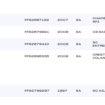
CHAM
FFS2687132
2007
SA
SKI
FFS2679921
2008
SA
CS SA
SC
FFS2679410
2008
SA
ENTR
CREST
FFS2695335
2008
SA
VOLA
FFS2799287
1997
SA
SC AI