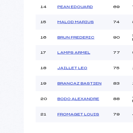
14
PEAN EDOUARD
69
15
MALOD MARIUS
74
16
BRUN FREDERIC
90
17
LAMPS ARMEL
77
18
JAILLET LEO
75
19
BRANCAZ BASTIEN
83
20
BODO ALEXANDRE
88
21
FROMAGET LOUIS
79