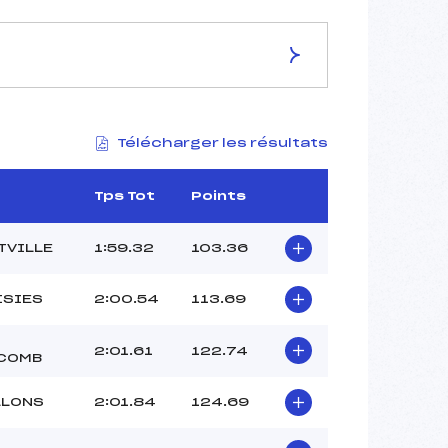
ES DE LA PISTE
Télécharger les résultats
STADE DE LA GRANDE COMBE
2116
1866
Tps Tot
Points
250
3783/01/20
TVILLE
1:59.32
103.36
ISIES
2:00.54
113.69
38
2:01.61
122.74
COMB
12H45
MOLLIER (SA)
LLONS
2:01.84
124.69
SOULIE BAUDOT (SA)
MAKUCH (SA)