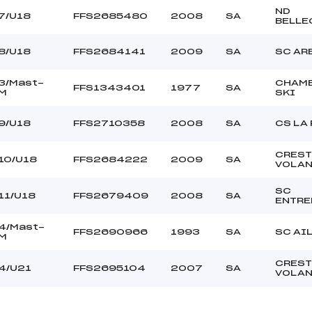
ND
7/U18
FFS2685480
2008
SA
BELLE
8/U18
FFS2684141
2009
SA
SC AR
3/Mast-
CHAM
FFS1343401
1977
SA
M
SKI
9/U18
FFS2710358
2008
SA
CS LA
CREST
10/U18
FFS2684222
2009
SA
VOLA
SC
11/U18
FFS2679409
2008
SA
ENTR
4/Mast-
FFS2690966
1993
SA
SC AI
M
CREST
4/U21
FFS2695104
2007
SA
VOLA