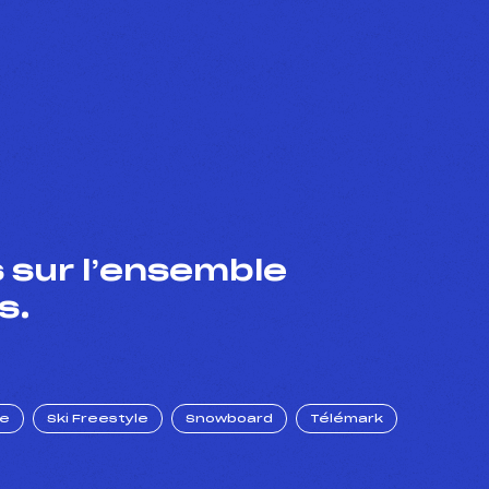
 sur l’ensemble
s.
ue
Ski Freestyle
Snowboard
Télémark