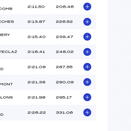
2:11.50
206.46
COMB
ECHES
2:13.87
226.52
BERY
2:15.40
239.47
 FECLAZ
2:16.41
248.02
2:21.08
287.55
ND
2:21.38
290.09
EMONT
LLONS
2:21.98
295.17
2:26.22
331.06
ND