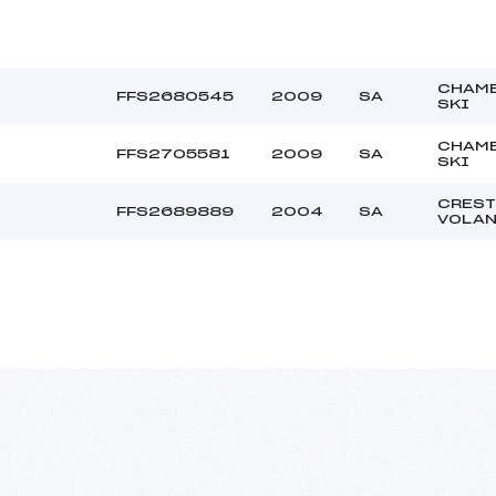
CHAM
FFS2680545
2009
SA
SKI
CHAM
FFS2705581
2009
SA
SKI
CREST
FFS2689889
2004
SA
VOLA