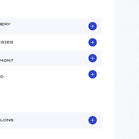
BERY
ISIES
EMONT
ND
LLONS