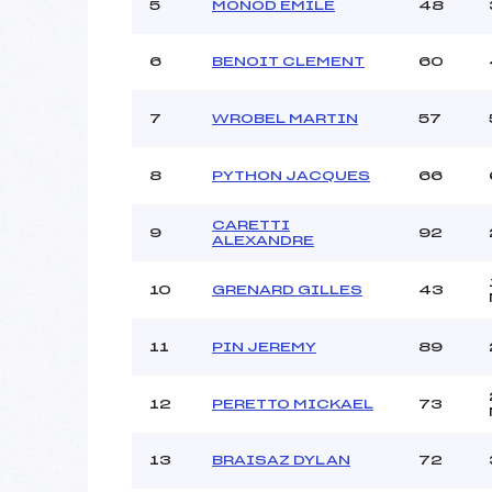
Ouvreurs C :
5
MONOD EMILE
48
Ouvreurs D :
MAGDINI
Ouvreurs E :
6
BENOIT CLEMENT
60
Météo :
Neige :
7
WROBEL MARTIN
57
8
PYTHON JACQUES
66
Pénalité appliquée :
Catégorie :
CARETTI
9
92
ALEXANDRE
10
GRENARD GILLES
43
11
PIN JEREMY
89
12
PERETTO MICKAEL
73
13
BRAISAZ DYLAN
72