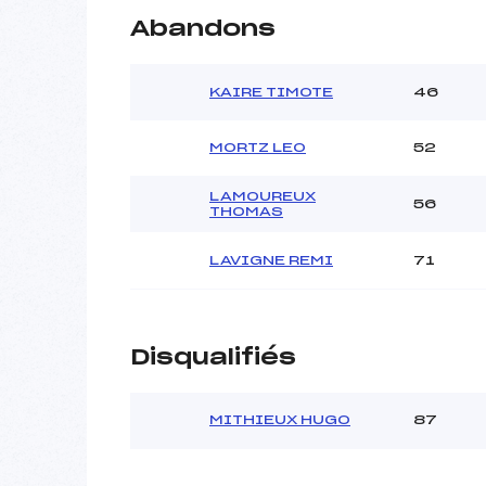
Abandons
KAIRE TIMOTE
46
MORTZ LEO
52
LAMOUREUX
56
THOMAS
LAVIGNE REMI
71
Disqualifiés
MITHIEUX HUGO
87