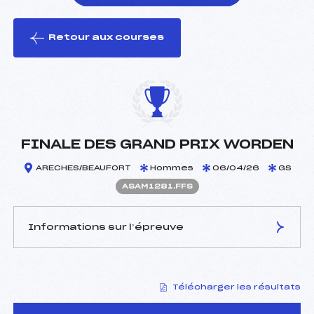
Retour aux courses
foi(s) le ski
FINALE DES GRAND PRIX WORDEN
ARECHES/BEAUFORT
Hommes
06/04/26
GS
ASAM1281.FFS
Informations sur l’épreuve
JURY DE COMPÉTITION
Télécharger les résultats
Délégué Technique :
BRANCAZ XAVIER (SA)
Arbitre :
PATUEL LUCAS (SA)