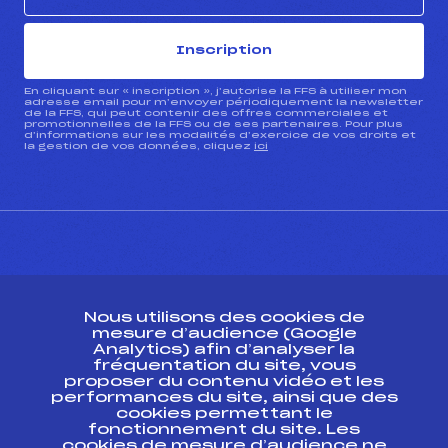
Inscription
En cliquant sur « inscription », j’autorise la FFS à utiliser mon
adresse email pour m’envoyer périodiquement la newsletter
de la FFS, qui peut contenir des offres commerciales et
promotionnelles de la FFS ou de ses partenaires. Pour plus
d’informations sur les modalités d’exercice de vos droits et
la gestion de vos données, cliquez
ici
CONTACT
Nous utilisons des cookies de
ESPACE PRESSE
mesure d’audience (Google
Analytics) afin d’analyser la
fréquentation du site, vous
Ressources
proposer du contenu vidéo et les
performances du site, ainsi que des
Pass’Neige
cookies permettant le
Projet sportif fédéral
fonctionnement du site. Les
cookies de mesure d’audience ne
Projet de performance fédéral