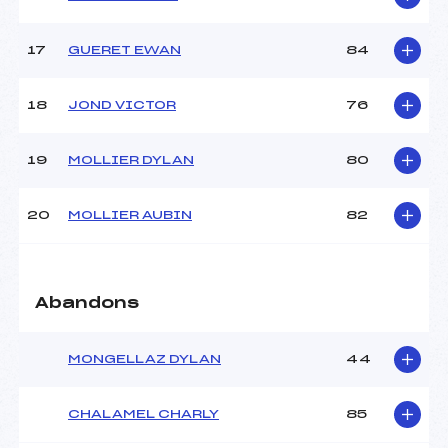
17
GUERET EWAN
84
Pénalité appliquée :
94.8000
Catégorie :
U16
18
JOND VICTOR
76
19
MOLLIER DYLAN
80
20
MOLLIER AUBIN
82
Abandons
MONGELLAZ DYLAN
44
CHALAMEL CHARLY
85