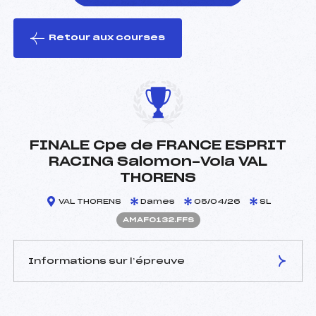
Retour aux courses
foi(s) le ski
FINALE Cpe de FRANCE ESPRIT
RACING Salomon-Vola VAL
THORENS
VAL THORENS
Dames
05/04/26
SL
AMAF0132.FFS
Informations sur l’épreuve
JURY DE COMPÉTITION