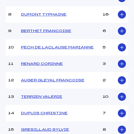
Ouvreurs B :
–
Ouvreurs C :
–
8
DUMONT TYPHAINE
16
Ouvreurs D :
–
Ouvreurs E :
–
Météo :
–
9
BERTHET FRANCOISE
6
Neige :
–
10
PECH DE LACLAUSE MARIANNE
5
MANCHE 2
11
RENARD CORINNE
3
Nombre de portes :
38
Heure de départ :
11h30
Traceur :
BANTIN (SA)
12
AUGER GLEYAL FRANCOISE
2
Ouvreurs A :
GUINAND (SA)
Ouvreurs B :
–
13
TERRIEN VALERIE
10
Ouvreurs C :
–
Ouvreurs D :
–
Ouvreurs E :
–
14
DUPUIS CHRISTINE
7
Température départ :
–
Température arrivée :
–
15
GRESILLAUD SYLVIE
8