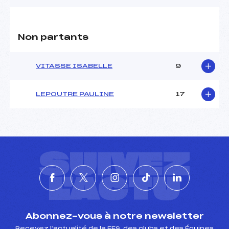
Pénalité appliquée :
210.2800
Catégorie :
U21->CD
Non partants
VITASSE ISABELLE
9
LEPOUTRE PAULINE
17
SUIVEZ
L'ACTU
Abonnez-vous à notre newsletter
Recevez l’actualité de la FFS, des clubs et des Équipes