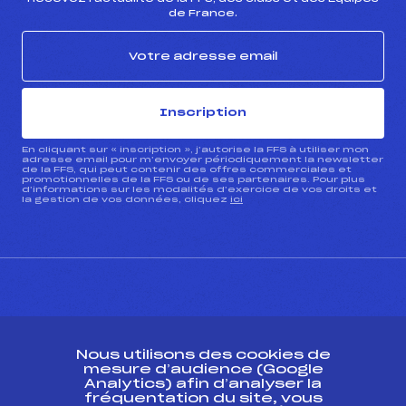
de France.
Inscription
En cliquant sur « inscription », j’autorise la FFS à utiliser mon
adresse email pour m’envoyer périodiquement la newsletter
de la FFS, qui peut contenir des offres commerciales et
promotionnelles de la FFS ou de ses partenaires. Pour plus
d’informations sur les modalités d’exercice de vos droits et
la gestion de vos données, cliquez
ici
CONTACT
Nous utilisons des cookies de
ESPACE PRESSE
mesure d’audience (Google
Analytics) afin d’analyser la
fréquentation du site, vous
Ressources