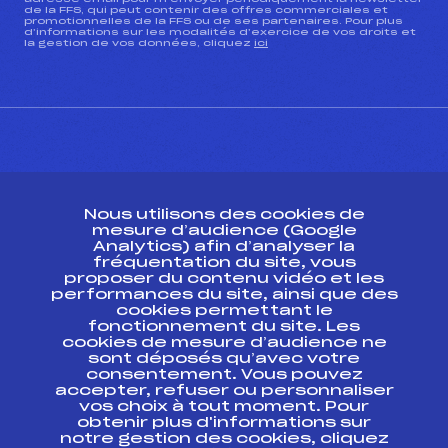
de la FFS, qui peut contenir des offres commerciales et
promotionnelles de la FFS ou de ses partenaires. Pour plus
d’informations sur les modalités d’exercice de vos droits et
la gestion de vos données, cliquez
ici
CONTACT
Nous utilisons des cookies de
ESPACE PRESSE
mesure d’audience (Google
Analytics) afin d’analyser la
fréquentation du site, vous
Ressources
proposer du contenu vidéo et les
performances du site, ainsi que des
Pass’Neige
cookies permettant le
Projet sportif fédéral
fonctionnement du site. Les
cookies de mesure d’audience ne
Projet de performance fédéral
sont déposés qu’avec votre
Antidopage
consentement. Vous pouvez
Pôle Développement, Formation, Suivi
accepter, refuser ou personnaliser
Scientifique
vos choix à tout moment. Pour
Listes ministérielles
obtenir plus d'informations sur
notre gestion des cookies, cliquez
Pôle vie de l’athlète