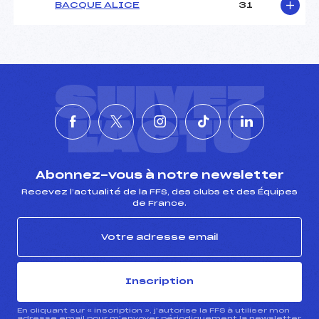
BACQUE ALICE
31
Catégorie :
U16
SUIVEZ
L'ACTU
Abonnez-vous à notre newsletter
Recevez l’actualité de la FFS, des clubs et des Équipes
de France.
Inscription
En cliquant sur « inscription », j’autorise la FFS à utiliser mon
adresse email pour m’envoyer périodiquement la newsletter