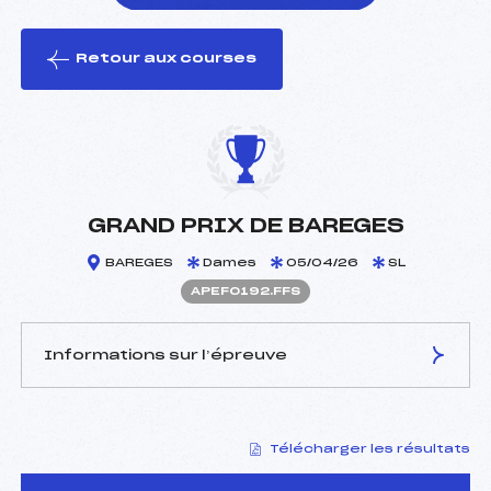
Retour aux courses
foi(s) le ski
GRAND PRIX DE BAREGES
BAREGES
Dames
05/04/26
SL
APEF0192.FFS
Informations sur l’épreuve
JURY DE COMPÉTITION
Télécharger les résultats
Délégué Technique :
PUJO JEAN-LOUIS (PE)
Arbitre :
SALLY ROBIN (PE)