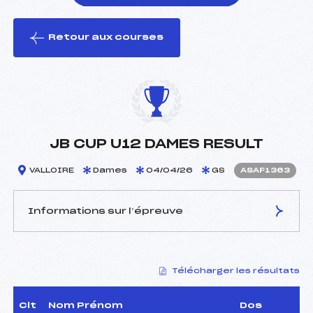
Retour aux courses
foi(s) le ski
JB CUP U12 DAMES RESULT
VALLOIRE
Dames
04/04/26
GS
ASAF1363
Informations sur l’épreuve
JURY DE COMPÉTITION
Télécharger les résultats
Délégué Technique :
SILVESTRE PASCAL (SA)
Arbitre :
–
Assistant :
–
Clt
Nom Prénom
Dos