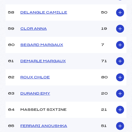
58
DELANGLE CAMILLE
50
59
CLOR ANNA
19
60
SEGARD MARGAUX
7
61
DEMARLE MARGAUX
71
62
ROUX CHLOE
80
63
DURAND EMY
20
64
MASSELOT SIXTINE
21
65
FERRARI ANOUSHKA
51