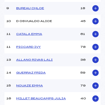
Ouvreurs D :
–
Ouvreurs E :
–
9
BUREAU CHLOE
18
Météo :
–
Neige :
–
10
D OSVUALDO ALICE
45
MANCHE 2
11
CATALA EMMA
61
Nombre de portes :
–
Heure de départ :
–
11
PICCARD IVY
78
Traceur :
–
Ouvreurs A :
–
13
ALLANO RIVAS LALI
36
Ouvreurs B :
–
Ouvreurs C :
–
Ouvreurs D :
–
14
GUERRAZ FRIDA
59
Ouvreurs E :
–
Température départ :
–
15
NOUAZE EMMA
79
Température arrivée :
–
16
MILLET BEAUCAMPS JULIA
40
Pénalité appliquée :
–