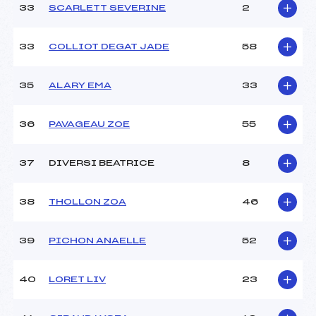
33
SCARLETT SEVERINE
2
33
COLLIOT DEGAT JADE
58
35
ALARY EMA
33
36
PAVAGEAU ZOE
55
37
DIVERSI BEATRICE
8
38
THOLLON ZOA
46
39
PICHON ANAELLE
52
40
LORET LIV
23