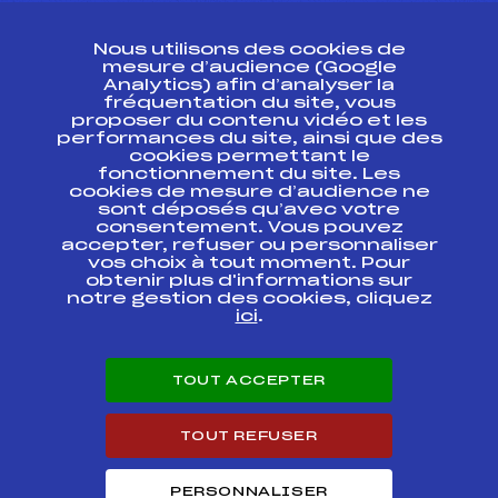
CONTACT
Nous utilisons des cookies de
ESPACE PRESSE
mesure d’audience (Google
Analytics) afin d’analyser la
fréquentation du site, vous
Ressources
proposer du contenu vidéo et les
performances du site, ainsi que des
Pass’Neige
cookies permettant le
Projet sportif fédéral
fonctionnement du site. Les
cookies de mesure d’audience ne
Projet de performance fédéral
sont déposés qu’avec votre
Antidopage
consentement. Vous pouvez
Pôle Développement, Formation, Suivi
accepter, refuser ou personnaliser
Scientifique
vos choix à tout moment. Pour
Listes ministérielles
obtenir plus d'informations sur
notre gestion des cookies, cliquez
Pôle vie de l’athlète
ici
.
Enseignement professionnel
Informatique et chronométrage
Circuits
TOUT ACCEPTER
Carrières
Développement des habiletés mentales
TOUT REFUSER
PERSONNALISER