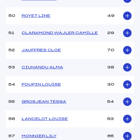
50
ROYET LINE
49
51
CLARAMOND WAJLER CAMILLE
29
52
JAUFFRES CLOE
70
53
CIUHANDU ALMA
38
54
POUPIN LOUISE
30
55
GROSJEAN TESSA
54
56
LANCELOT LOUISE
53
57
MONNIER LILY
65