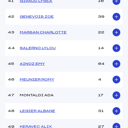
41
GIRAUD LYSEA
16
42
GENEVOIS ZOE
39
43
MARSAN CHARLOTTE
22
44
SALERNO LYLOU
14
45
AINOZ EMY
64
46
MEUNIER ROMY
4
47
MONTALDI ADA
17
48
LEGIER ALBANE
31
49
KERAVEC ALIX
27