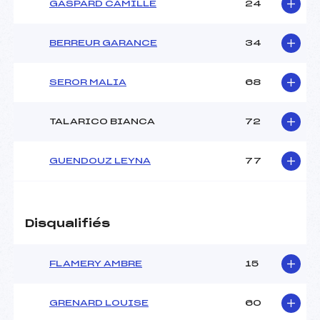
GASPARD CAMILLE
24
BERREUR GARANCE
34
SEROR MALIA
68
TALARICO BIANCA
72
GUENDOUZ LEYNA
77
Disqualifiés
FLAMERY AMBRE
15
GRENARD LOUISE
60