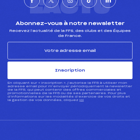
L'ACTU
Abonnez-vous à notre newsletter
Recevez l’actualité de la FFS, des clubs et des Équipes
de France.
Inscription
En cliquant sur « inscription », j’autorise la FFS à utiliser mon
adresse email pour m’envoyer périodiquement la newsletter
de la FFS, qui peut contenir des offres commerciales et
promotionnelles de la FFS ou de ses partenaires. Pour plus
d’informations sur les modalités d’exercice de vos droits et
la gestion de vos données, cliquez
ici