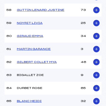
58
GUTTIN LENARD JUSTINE
73
59
NOYRIT LIVIA
25
60
GIRAUD EMMA
34
61
MARTIN GARANCE
3
62
GILBERT COLLET MYA
46
63
BIGALLET ZOE
9
64
DURBET ROSE
65
65
BLANC HEIDI
32