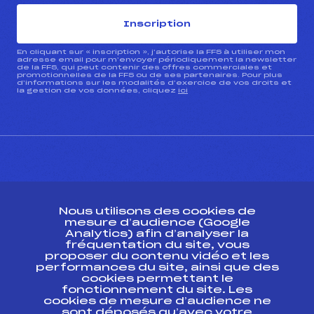
Inscription
En cliquant sur « inscription », j’autorise la FFS à utiliser mon
adresse email pour m’envoyer périodiquement la newsletter
de la FFS, qui peut contenir des offres commerciales et
promotionnelles de la FFS ou de ses partenaires. Pour plus
d’informations sur les modalités d’exercice de vos droits et
la gestion de vos données, cliquez
ici
CONTACT
Nous utilisons des cookies de
ESPACE PRESSE
mesure d’audience (Google
Analytics) afin d’analyser la
fréquentation du site, vous
Ressources
proposer du contenu vidéo et les
performances du site, ainsi que des
Pass’Neige
cookies permettant le
Projet sportif fédéral
fonctionnement du site. Les
cookies de mesure d’audience ne
Projet de performance fédéral
sont déposés qu’avec votre