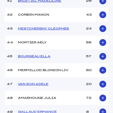
41
BRISTIEL MADELEINE
26
42
CORBIN MANON
43
43
MESTCHERSKY CLEOPHEE
24
44
MORTIER AELY
56
45
BOURGEAU ELLA
57
46
MERMILLOD BLONDIN LIV
60
47
VAN SON ADELE
20
48
AMARHOUNE JULIA
72
49
GALLAUD ERMANCE
8