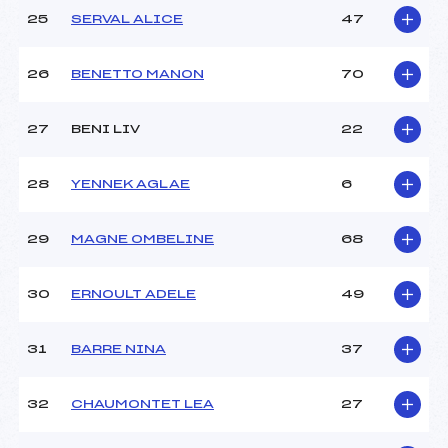
25
SERVAL ALICE
47
26
BENETTO MANON
70
27
BENI LIV
22
28
YENNEK AGLAE
6
29
MAGNE OMBELINE
68
30
ERNOULT ADELE
49
31
BARRE NINA
37
32
CHAUMONTET LEA
27