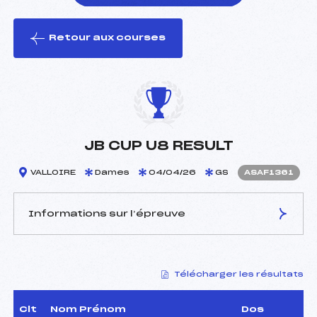
Retour aux courses
foi(s) le ski
JB CUP U8 RESULT
VALLOIRE
Dames
04/04/26
GS
ASAF1361
Informations sur l’épreuve
JURY DE COMPÉTITION
Télécharger les résultats
Délégué Technique :
SILVESTRE PASCAL (SA)
Arbitre :
–
Assistant :
–
Clt
Nom Prénom
Dos