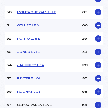
50
MONTAGNE CAMILLE
67
51
GILLET LEA
66
52
PORTO LISE
15
53
JONES EVIE
41
54
JAUFFRES LEA
28
55
RIVIERE LOU
35
56
ROCHAT JOY
58
57
SEMAY VALENTINE
55