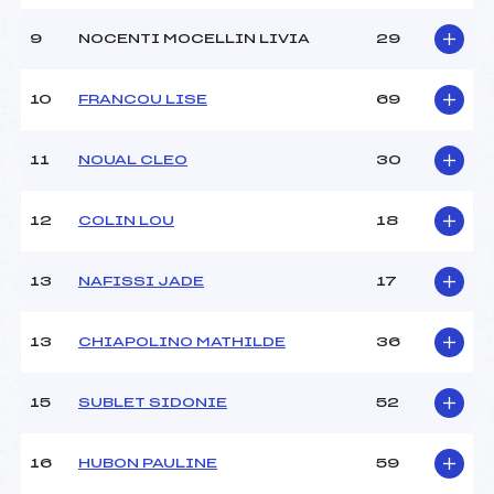
Ouvreurs D :
–
Ouvreurs E :
–
9
NOCENTI MOCELLIN LIVIA
29
Météo :
–
Neige :
–
10
FRANCOU LISE
69
MANCHE 2
11
NOUAL CLEO
30
Nombre de portes :
–
Heure de départ :
–
12
COLIN LOU
18
Traceur :
–
Ouvreurs A :
–
13
NAFISSI JADE
17
Ouvreurs B :
–
Ouvreurs C :
–
Ouvreurs D :
–
13
CHIAPOLINO MATHILDE
36
Ouvreurs E :
–
Température départ :
–
15
SUBLET SIDONIE
52
Température arrivée :
–
16
HUBON PAULINE
59
Pénalité appliquée :
–