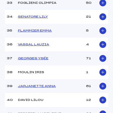
33
FOGLIENI OLIMPIA
50
34
SENATORE LILY
21
35
FLAMMIER EMMA
5
36
VASSAL LAUZIA
4
37
GEORGES YSÉE
71
38
MOULIN IRIS
1
39
JARJANETTE ANNA
61
40
DAVID LILOU
12