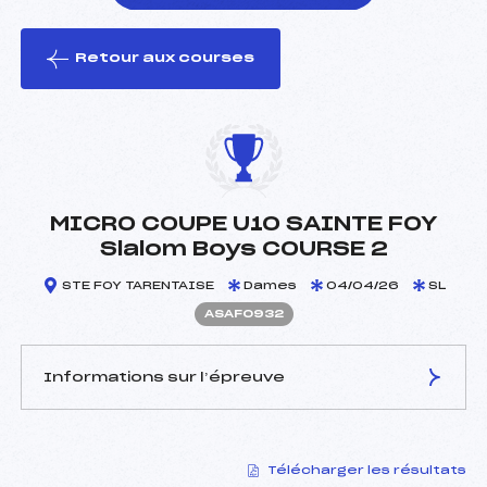
Retour aux courses
foi(s) le ski
MICRO COUPE U10 SAINTE FOY
Slalom Boys COURSE 2
STE FOY TARENTAISE
Dames
04/04/26
SL
ASAF0932
Informations sur l’épreuve
JURY DE COMPÉTITION
Télécharger les résultats
Délégué Technique :
DELAHAYE CLEMENT (SA)