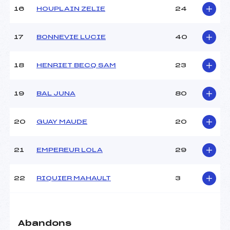
Pénalité appliquée :
–
16
HOUPLAIN ZELIE
24
Catégorie :
U10
17
BONNEVIE LUCIE
40
18
HENRIET BECQ SAM
23
19
BAL JUNA
80
20
GUAY MAUDE
20
21
EMPEREUR LOLA
29
22
RIQUIER MAHAULT
3
Abandons