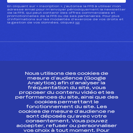
En cliquant sur « inscription », j’autorise la FFS à utiliser mon
adresse email pour m’envoyer périodiquement la newsletter
de la FFS, qui peut contenir des offres commerciales et
promotionnelles de la FFS ou de ses partenaires. Pour plus
d’informations sur les modalités d’exercice de vos droits et
la gestion de vos données, cliquez
ici
CONTACT
Nous utilisons des cookies de
ESPACE PRESSE
mesure d’audience (Google
Analytics) afin d’analyser la
fréquentation du site, vous
Ressources
proposer du contenu vidéo et les
performances du site, ainsi que des
Pass’Neige
cookies permettant le
Projet sportif fédéral
fonctionnement du site. Les
cookies de mesure d’audience ne
Projet de performance fédéral
sont déposés qu’avec votre
Antidopage
consentement. Vous pouvez
Pôle Développement, Formation, Suivi
accepter, refuser ou personnaliser
Scientifique
vos choix à tout moment. Pour