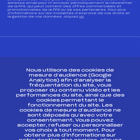
adresse email pour m’envoyer périodiquement la newsletter
de la FFS, qui peut contenir des offres commerciales et
promotionnelles de la FFS ou de ses partenaires. Pour plus
d’informations sur les modalités d’exercice de vos droits et
la gestion de vos données, cliquez
ici
CONTACT
Nous utilisons des cookies de
ESPACE PRESSE
mesure d’audience (Google
Analytics) afin d’analyser la
fréquentation du site, vous
Ressources
proposer du contenu vidéo et les
performances du site, ainsi que des
Pass’Neige
cookies permettant le
Projet sportif fédéral
fonctionnement du site. Les
cookies de mesure d’audience ne
Projet de performance fédéral
sont déposés qu’avec votre
Antidopage
consentement. Vous pouvez
Pôle Développement, Formation, Suivi
accepter, refuser ou personnaliser
Scientifique
vos choix à tout moment. Pour
Listes ministérielles
obtenir plus d'informations sur