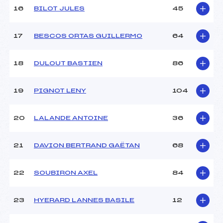
16
BILOT JULES
45
Pénalité appliquée :
230.0000
Catégorie :
U12
17
BESCOS ORTAS GUILLERMO
64
18
DULOUT BASTIEN
86
19
PIGNOT LENY
104
20
LALANDE ANTOINE
36
21
DAVION BERTRAND GAËTAN
68
22
SOUBIRON AXEL
84
23
HYERARD LANNES BASILE
12