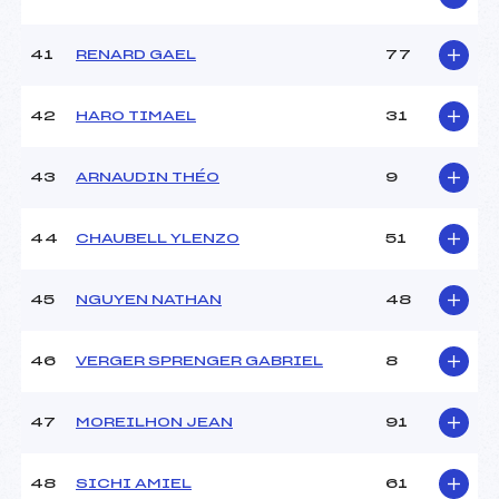
41
RENARD GAEL
77
42
HARO TIMAEL
31
43
ARNAUDIN THÉO
9
44
CHAUBELL YLENZO
51
45
NGUYEN NATHAN
48
46
VERGER SPRENGER GABRIEL
8
47
MOREILHON JEAN
91
48
SICHI AMIEL
61