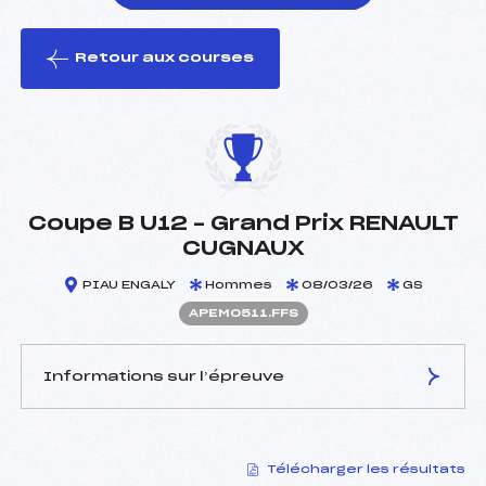
Retour aux courses
foi(s) le ski
Coupe B U12 – Grand Prix RENAULT
CUGNAUX
PIAU ENGALY
Hommes
08/03/26
GS
APEM0511.FFS
Informations sur l’épreuve
JURY DE COMPÉTITION
Télécharger les résultats
Délégué Technique :
RIGAIL DANIEL (PE)