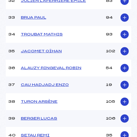
32
JULIEN LAFERRIERE EMILE
83
33
BRUA PAUL
94
34
TROUBAT MATHIS
93
35
JACOMET OÏHAN
102
36
ALAUZY RINGEVAL ROBIN
54
37
CAU HADJADJ ENZO
19
38
TURON ARSÈNE
105
39
BERGER LUCAS
106
40
SETAU REMI
35