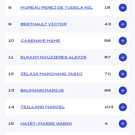
Ouvreurs B :
–
8
MOREAU PEREZ DE TUDELA NIL
18
Ouvreurs C :
–
Ouvreurs D :
–
Ouvreurs E :
–
9
BERTHAULT VICTOR
43
Météo :
–
Neige :
–
10
CASENAVE MAHE
58
MANCHE 2
11
ELKAIM NOUZIERES ALEXIS
67
Nombre de portes :
26
Heure de départ :
11h30
12
ZELAIA MARCHAND TASIO
70
Traceur :
MEZAZ (PE)
Ouvreurs A :
–
13
BAUMANN MARIUS
96
Ouvreurs B :
–
Ouvreurs C :
–
Ouvreurs D :
–
14
TEILLARD MARCEL
103
Ouvreurs E :
–
Température départ :
–
15
HAIST-MASSE GABIN
4
Température arrivée :
–