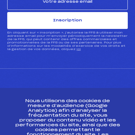
Inscription
En cliquant sur « inscription », j’autorise la FFS à utiliser mon
adresse email pour m’envoyer périodiquement la newsletter
de la FFS, qui peut contenir des offres commerciales et
promotionnelles de la FFS ou de ses partenaires. Pour plus
d’informations sur les modalités d’exercice de vos droits et
la gestion de vos données, cliquez
ici
CONTACT
Nous utilisons des cookies de
ESPACE PRESSE
mesure d’audience (Google
Analytics) afin d’analyser la
fréquentation du site, vous
Ressources
proposer du contenu vidéo et les
performances du site, ainsi que des
Pass’Neige
cookies permettant le
Projet sportif fédéral
fonctionnement du site. Les