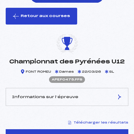
Retour aux courses
foi(s) le ski
Championnat des Pyrénées U12
FONT ROMEU
Dames
22/03/26
SL
APEF0475.FFS
Informations sur l’épreuve
JURY DE COMPÉTITION
Télécharger les résultats
Délégué Technique :
MAUREL DENIS (PE)
Arbitre :
CAMPILLO HECTOR (AN)