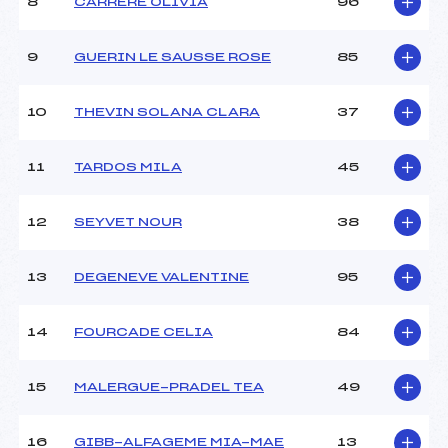
8
CARRERE OLIVIA
96
Ouvreurs D :
–
Ouvreurs E :
–
Météo :
–
9
GUERIN LE SAUSSE ROSE
85
Neige :
–
10
THEVIN SOLANA CLARA
37
MANCHE 2
11
TARDOS MILA
45
Nombre de portes :
51
Heure de départ :
11H30
Traceur :
NESTIER (PE)
12
SEYVET NOUR
38
Ouvreurs A :
TILLIER (PE)
Ouvreurs B :
–
13
DEGENEVE VALENTINE
95
Ouvreurs C :
–
Ouvreurs D :
–
Ouvreurs E :
–
14
FOURCADE CELIA
84
Température départ :
–
Température arrivée :
–
15
MALERGUE-PRADEL TEA
49
Pénalité appliquée :
221.0800
16
GIBB-ALFAGEME MIA-MAE
13