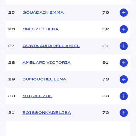
25
GOUADAIN EMMA
76
26
CREUZET HENA
32
27
COSTA AURADELL ABRIL
21
28
AMBLARD VICTORIA
91
29
DUMOUCHEL LENA
73
30
MIQUEL ZOE
33
31
BOISSONNADE LISA
72