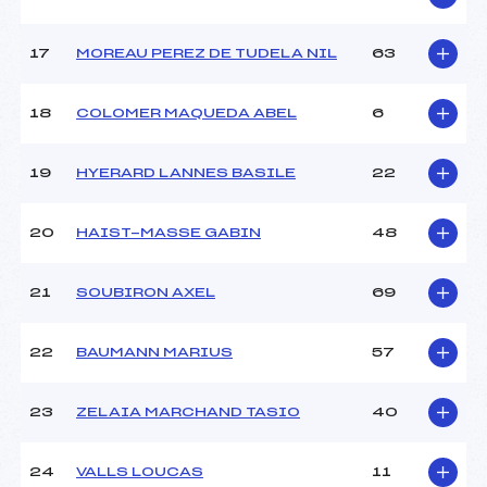
Catégorie :
U12
17
MOREAU PEREZ DE TUDELA NIL
63
18
COLOMER MAQUEDA ABEL
6
19
HYERARD LANNES BASILE
22
20
HAIST-MASSE GABIN
48
21
SOUBIRON AXEL
69
22
BAUMANN MARIUS
57
23
ZELAIA MARCHAND TASIO
40
24
VALLS LOUCAS
11