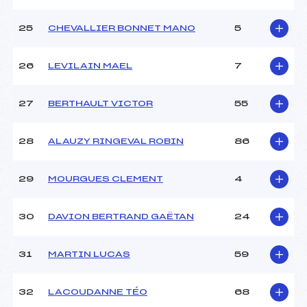
25
CHEVALLIER BONNET MANO
5
26
LEVILAIN MAEL
7
27
BERTHAULT VICTOR
55
28
ALAUZY RINGEVAL ROBIN
86
29
MOURGUES CLEMENT
4
30
DAVION BERTRAND GAËTAN
24
31
MARTIN LUCAS
59
32
LACOUDANNE TÉO
68