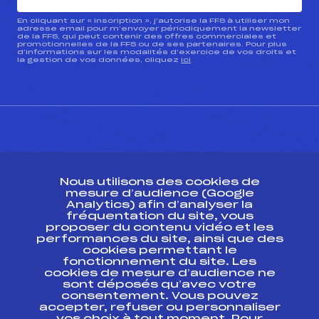
En cliquant sur « inscription », j’autorise la FFS à utiliser mon
adresse email pour m’envoyer périodiquement la newsletter
de la FFS, qui peut contenir des offres commerciales et
promotionnelles de la FFS ou de ses partenaires. Pour plus
d’informations sur les modalités d’exercice de vos droits et
la gestion de vos données, cliquez
ici
CONTACT
Nous utilisons des cookies de
ESPACE PRESSE
mesure d’audience (Google
Analytics) afin d’analyser la
fréquentation du site, vous
Ressources
proposer du contenu vidéo et les
performances du site, ainsi que des
Pass’Neige
cookies permettant le
Projet sportif fédéral
fonctionnement du site. Les
cookies de mesure d’audience ne
Projet de performance fédéral
sont déposés qu’avec votre
Antidopage
consentement. Vous pouvez
Pôle Développement, Formation, Suivi
accepter, refuser ou personnaliser
Scientifique