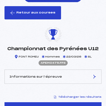
Retour aux courses
foi(s) le ski
Championnat des Pyrénées U12
FONT ROMEU
Hommes
22/03/26
SL
APEM0475.FFS
Informations sur l’épreuve
JURY DE COMPÉTITION
Télécharger les résultats
Délégué Technique :
MAUREL DENIS (PE)
Arbitre :
CAMPILLO HECTOR (AN)