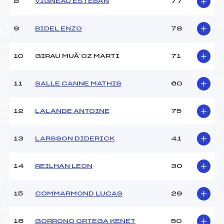
8
VIGNEAU ESTEBAN
77
Ouvreurs D :
–
Ouvreurs E :
–
Météo :
–
9
BIDEL ENZO
78
Neige :
–
10
GIRAU MUÃ‘OZ MARTI
71
MANCHE 2
11
SALLE CANNE MATHIS
60
Nombre de portes :
51
Heure de départ :
11H30
Traceur :
NESTIER (PE)
12
LALANDE ANTOINE
75
Ouvreurs A :
TILLIER (PE)
Ouvreurs B :
–
13
LARSSON DIDERICK
41
Ouvreurs C :
–
Ouvreurs D :
–
Ouvreurs E :
–
14
REILHAN LEON
30
Température départ :
–
Température arrivée :
–
15
COMMARMOND LUCAS
29
Pénalité appliquée :
220.8000
16
GORRONO ORTEGA KENET
50