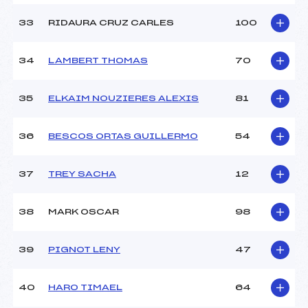
33
RIDAURA CRUZ CARLES
100
34
LAMBERT THOMAS
70
35
ELKAIM NOUZIERES ALEXIS
81
36
BESCOS ORTAS GUILLERMO
54
37
TREY SACHA
12
38
MARK OSCAR
98
39
PIGNOT LENY
47
40
HARO TIMAEL
64