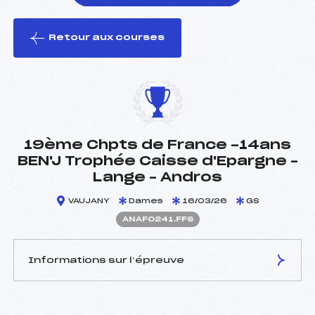
Retour aux courses
foi(s) le ski
19ème Chpts de France -14ans
BEN'J Trophée Caisse d'Epargne –
Lange – Andros
VAUJANY
Dames
16/03/26
GS
ANAF0241.FFS
Informations sur l’épreuve
JURY DE COMPÉTITION