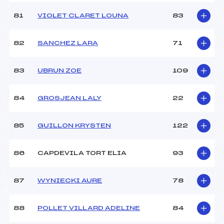
81
VIOLET CLARET LOUNA
83
82
SANCHEZ LARA
71
83
UBRUN ZOE
109
84
GROSJEAN LALY
22
85
GUILLON KRYSTEN
122
86
CAPDEVILA TORT ELIA
93
87
WYNIECKI AURE
78
88
POLLET VILLARD ADELINE
84