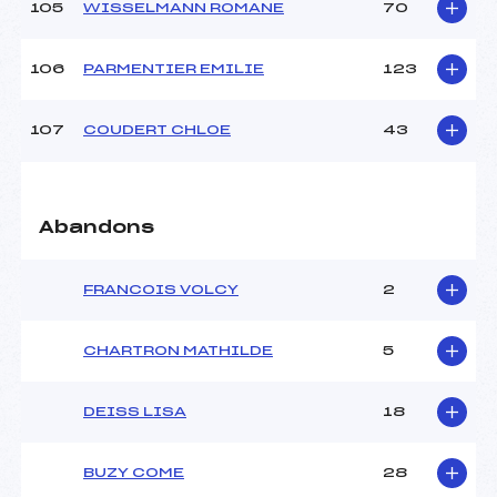
105
WISSELMANN ROMANE
70
106
PARMENTIER EMILIE
123
107
COUDERT CHLOE
43
Abandons
FRANCOIS VOLCY
2
CHARTRON MATHILDE
5
DEISS LISA
18
BUZY COME
28