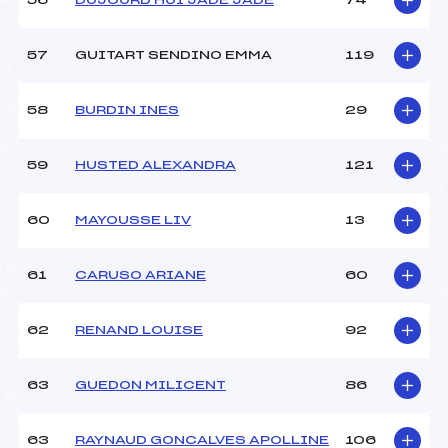
56
DUJOURD'HUI JADE JADE
74
57
GUITART SENDINO EMMA
119
58
BURDIN INES
29
59
HUSTED ALEXANDRA
121
60
MAYOUSSE LIV
13
61
CARUSO ARIANE
60
62
RENAND LOUISE
92
63
GUEDON MILICENT
86
63
RAYNAUD GONCALVES APOLLINE
106