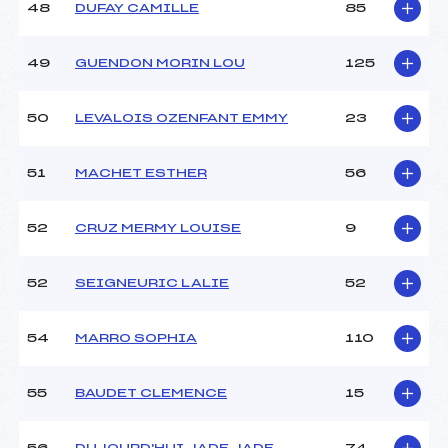
48
DUFAY CAMILLE
85
49
GUENDON MORIN LOU
125
50
LEVALOIS OZENFANT EMMY
23
51
MACHET ESTHER
56
52
CRUZ MERMY LOUISE
9
52
SEIGNEURIC LALIE
52
54
MARRO SOPHIA
110
55
BAUDET CLEMENCE
15