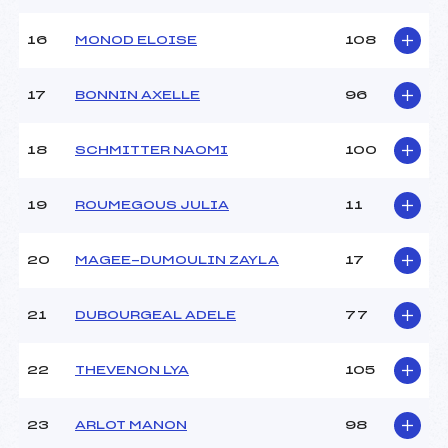
Température arrivée :
–
16
MONOD ELOISE
108
Pénalité appliquée :
85.0000
17
BONNIN AXELLE
96
Catégorie :
U14
18
SCHMITTER NAOMI
100
19
ROUMEGOUS JULIA
11
20
MAGEE-DUMOULIN ZAYLA
17
21
DUBOURGEAL ADELE
77
22
THEVENON LYA
105
23
ARLOT MANON
98