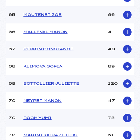
65
MOUTENET ZOE
66
66
MALLEVAL MANON
4
67
PERRIN CONSTANCE
49
68
KLIMOVA SOFIA
89
68
BOTTOLLIER JULIETTE
120
70
NEYRET MANON
47
70
ROCH YUMI
73
72
MARIN CUDRAZ LILOU
51