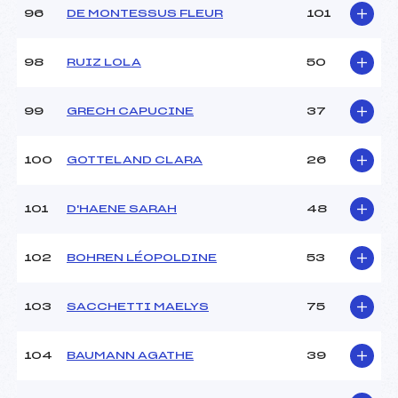
96
DE MONTESSUS FLEUR
101
98
RUIZ LOLA
50
99
GRECH CAPUCINE
37
100
GOTTELAND CLARA
26
101
D'HAENE SARAH
48
102
BOHREN LÉOPOLDINE
53
103
SACCHETTI MAELYS
75
104
BAUMANN AGATHE
39