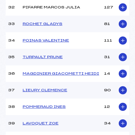
32
PIFARRE MARCOS JULIA
127
33
ROCHET GLADYS
81
34
POINAS VALENTINE
111
35
TURPAULT PRUNE
31
36
MAGDINIER GIACOMETTI HEIDI
14
37
LIEURY CLEMENCE
90
38
POMMERAUD INES
12
39
LAVOQUET ZOE
34