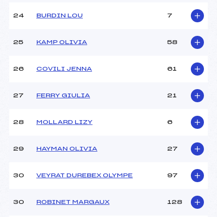
24
BURDIN LOU
7
25
KAMP OLIVIA
58
26
COVILI JENNA
61
27
FERRY GIULIA
21
28
MOLLARD LIZY
6
29
HAYMAN OLIVIA
27
30
VEYRAT DUREBEX OLYMPE
97
30
ROBINET MARGAUX
128