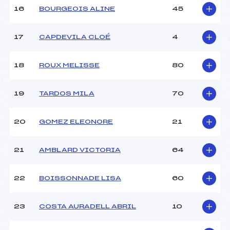
Pénalité appliquée :
230.0000
16
BOURGEOIS ALINE
45
Catégorie :
U12
17
CAPDEVILA CLOÉ
4
18
ROUX MELISSE
80
19
TARDOS MILA
70
20
GOMEZ ELEONORE
21
21
AMBLARD VICTORIA
64
22
BOISSONNADE LISA
60
23
COSTA AURADELL ABRIL
10