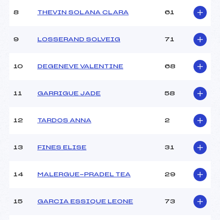
Ouvreurs C :
–
8
THEVIN SOLANA CLARA
61
Ouvreurs D :
–
Ouvreurs E :
–
Météo :
–
9
LOSSERAND SOLVEIG
71
Neige :
–
10
DEGENEVE VALENTINE
68
MANCHE 2
11
GARRIGUE JADE
58
Nombre de portes :
22
Heure de départ :
11H05
Traceur :
MUR (PE)
12
TARDOS ANNA
2
Ouvreurs A :
HERVE (PO)
Ouvreurs B :
–
13
FINES ELISE
31
Ouvreurs C :
–
Ouvreurs D :
–
Ouvreurs E :
–
14
MALERGUE-PRADEL TEA
29
Température départ :
–
Température arrivée :
–
15
GARCIA ESSIQUE LEONE
73