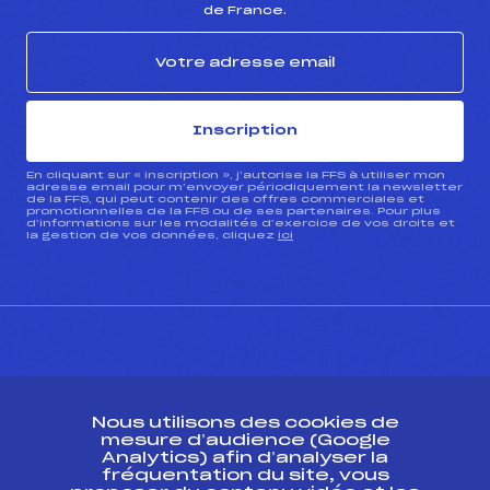
de France.
Inscription
En cliquant sur « inscription », j’autorise la FFS à utiliser mon
adresse email pour m’envoyer périodiquement la newsletter
de la FFS, qui peut contenir des offres commerciales et
promotionnelles de la FFS ou de ses partenaires. Pour plus
d’informations sur les modalités d’exercice de vos droits et
la gestion de vos données, cliquez
ici
CONTACT
Nous utilisons des cookies de
ESPACE PRESSE
mesure d’audience (Google
Analytics) afin d’analyser la
fréquentation du site, vous
Ressources