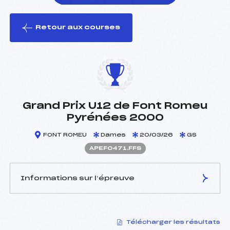
Retour aux courses
foi(s) le ski
Grand Prix U12 de Font Romeu
Pyrénées 2000
FONT ROMEU
Dames
20/03/26
GS
APEF0471.FFS
Informations sur l’épreuve
JURY DE COMPÉTITION
Télécharger les résultats
Délégué Technique :
MAUREL DENIS (PE)