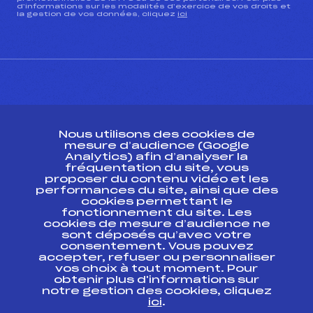
d’informations sur les modalités d’exercice de vos droits et
la gestion de vos données, cliquez
ici
CONTACT
Nous utilisons des cookies de
ESPACE PRESSE
mesure d’audience (Google
Analytics) afin d’analyser la
fréquentation du site, vous
Ressources
proposer du contenu vidéo et les
performances du site, ainsi que des
Pass’Neige
cookies permettant le
Projet sportif fédéral
fonctionnement du site. Les
cookies de mesure d’audience ne
Projet de performance fédéral
sont déposés qu’avec votre
Antidopage
consentement. Vous pouvez
Pôle Développement, Formation, Suivi
accepter, refuser ou personnaliser
Scientifique
vos choix à tout moment. Pour
Listes ministérielles
obtenir plus d'informations sur
notre gestion des cookies, cliquez
Pôle vie de l’athlète
ici
.
Enseignement professionnel