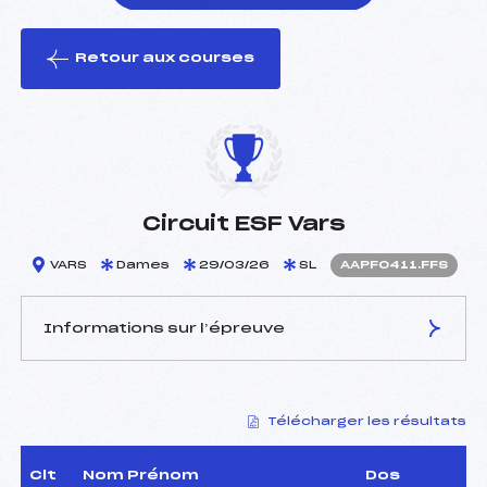
Retour aux courses
foi(s) le ski
Circuit ESF Vars
VARS
Dames
29/03/26
SL
AAPF0411.FFS
Informations sur l’épreuve
JURY DE COMPÉTITION
Télécharger les résultats
Délégué Technique :
RIBET NOEL (AP)
Arbitre :
BLANC JEAN-
CHRISTOPHE (AP)
Clt
Nom Prénom
Dos