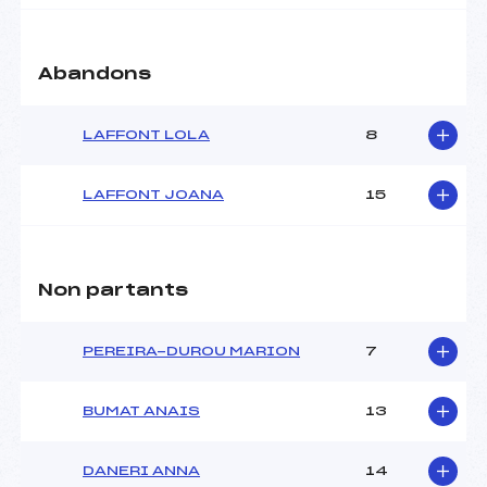
Ouvreurs C :
–
Ouvreurs D :
–
Ouvreurs E :
–
Abandons
Météo :
–
Neige :
–
LAFFONT LOLA
8
MANCHE 2
LAFFONT JOANA
15
Nombre de portes :
50
Heure de départ :
11H30
Traceur :
BOURGUIGNON (AP)
Ouvreurs A :
BISSON (AP)
Non partants
Ouvreurs B :
–
Ouvreurs C :
–
PEREIRA-DUROU MARION
7
Ouvreurs D :
–
Ouvreurs E :
–
Température départ :
–
BUMAT ANAIS
13
Température arrivée :
–
DANERI ANNA
14