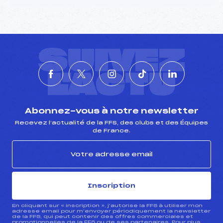
Pénalité appliquée :
82.4600
Catégorie :
U18->Mas
SUIVEZ
L'ACTU
Abonnez-vous à notre newsletter
Recevez l’actualité de la FFS, des clubs et des Équipes
de France.
Inscription
En cliquant sur « inscription », j’autorise la FFS à utiliser mon
adresse email pour m’envoyer périodiquement la newsletter
de la FFS, qui peut contenir des offres commerciales et
promotionnelles de la FFS ou de ses partenaires. Pour plus