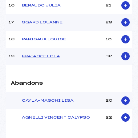
Pénalité appliquée :
105.3900
16
BERAUDO JULIA
21
Catégorie :
U16
17
SGARD LOUANNE
29
18
PARISAUX LOUISE
16
19
FRATACCI LOLA
32
Abandons
CAYLA-MASCHI LISA
20
AGNELLI VINCENT CALYPSO
22