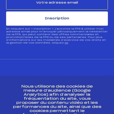
Inscription
En cliquant sur « inscription », j’autorise la FFS à utiliser mon
adresse email pour m’envoyer périodiquement la newsletter
de la FFS, qui peut contenir des offres commerciales et
promotionnelles de la FFS ou de ses partenaires. Pour plus
d’informations sur les modalités d’exercice de vos droits et
la gestion de vos données, cliquez
ici
CONTACT
Nous utilisons des cookies de
ESPACE PRESSE
mesure d’audience (Google
Analytics) afin d’analyser la
fréquentation du site, vous
Ressources
proposer du contenu vidéo et les
performances du site, ainsi que des
Pass’Neige
cookies permettant le
Projet sportif fédéral