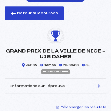
Retour aux courses
foi(s) le ski
GRAND PRIX DE LA VILLE DE NICE –
U16 DAMES
AURON
Dames
29/03/26
SL
ACAF0081.FFS
Informations sur l’épreuve
JURY DE COMPÉTITION
Télécharger les résultats
Délégué Technique :
ASTRAUDO PIERRE (CA)