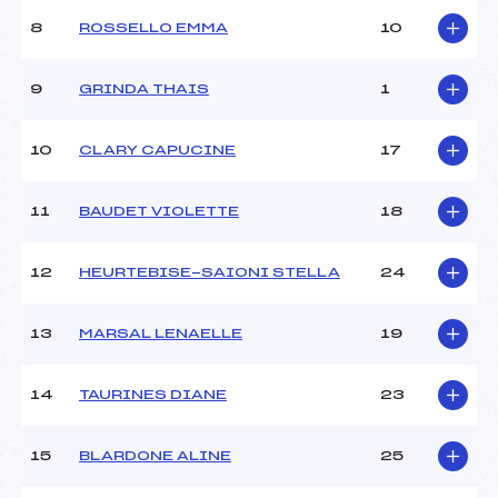
Ouvreurs C :
–
8
ROSSELLO EMMA
10
Ouvreurs D :
–
Ouvreurs E :
–
Météo :
–
9
GRINDA THAIS
1
Neige :
–
10
CLARY CAPUCINE
17
MANCHE 2
11
BAUDET VIOLETTE
18
Nombre de portes :
56
Heure de départ :
12H00
Traceur :
GARCINI (CA)
12
HEURTEBISE-SAIONI STELLA
24
Ouvreurs A :
PERINO BUROC (CA)
Ouvreurs B :
TEADI (CA)
13
MARSAL LENAELLE
19
Ouvreurs C :
–
Ouvreurs D :
–
Ouvreurs E :
–
14
TAURINES DIANE
23
Température départ :
–
Température arrivée :
–
15
BLARDONE ALINE
25